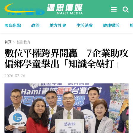
國際焦點
政治
地方社會
生活消費
健康樂活
首頁
藝術教育
數位平權跨界開轟 7企業助攻
偏鄉學童擊出「知識全壘打」
2026-02-26