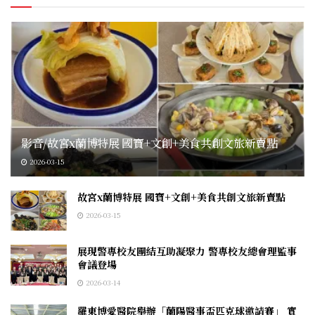
影音/故宮x蘭博特展 國寶+文創+美食共創文旅新賣點
2026-03-15
故宮x蘭博特展 國寶+文創+美食共創文旅新賣點
2026-03-15
展現警專校友團結互助凝聚力 警專校友總會理監事
會議登場
2026-03-14
羅東博愛醫院舉辦「蘭陽醫事盃匹克球邀請賽」 實