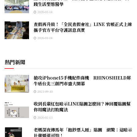
踐生活型態醫學
2026-03-14
查假再升級！「全民查假會社」LINE 官帳正式上線
攜手官方平台守護訊息真實
2026-03-14
熱門新聞
搶攻iPhone15手機配件商機 RHINOSHIELD犀
牛盾台北三創門市盛大開幕
2023-09-10
收到長輩紅包暗示LINE貼圖怎麼回？神回覆貼圖幫
你用魔法打敗魔法
2026-02-13
老媽深夜傳馬年「抱鈔票入睡」貼圖 網驚：這暗示
比催婚還可怕！