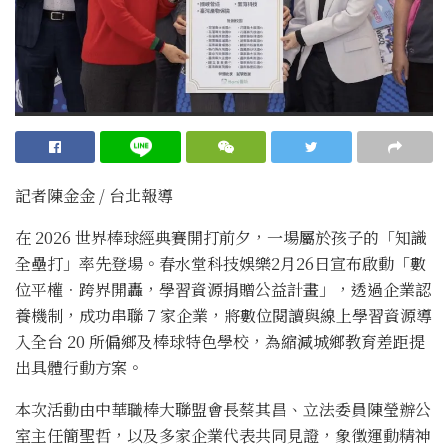
記者陳金金 / 台北報導
在 2026 世界棒球經典賽開打前夕，一場屬於孩子的「知識
全壘打」率先登場。春水堂科技娛樂2月26日宣布啟動「數
位平權．跨界開轟，學習資源捐贈公益計畫」，透過企業認
養機制，成功串聯 7 家企業，將數位閱讀與線上學習資源導
入全台 20 所偏鄉及棒球特色學校，為縮減城鄉教育差距提
出具體行動方案。
本次活動由中華職棒大聯盟會長蔡其昌、立法委員陳瑩辦公
室主任簡聖哲，以及多家企業代表共同見證，象徵運動精神