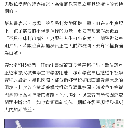
與數位學習的跨界結盟，為偏鄉教育建立更具延續性的支持
網絡。
蔡其昌表示，球場上的全壘打象徵關鍵一擊，但在人生賽場
上，孩子需要的不僅是揮棒的力量，更要有知識作為後盾，
「不只把球打出牆外，更要把人生打出高度。」陳瑩辦公室
則指出，若數位資源無法真正走入偏鄉校園，教育平權將淪
為口號。
春水堂科技娛樂、Hami 書城董事長孟義超指出，數位落差
正逐漸擴大城鄉學生的學習距離。城市學童早已透過平板學
習程式設計、接軌國際，部分偏鄉學校卻仍面臨資源匱乏的
困境。此次以企業認養模式推動資源進校園，讓數位平權從
理念轉化為可持續的實踐。他也提到，過去曾有學校因經費
問題中斷合作，如今資源重新到位，期盼在教學現場發揮更
大的加乘效益。