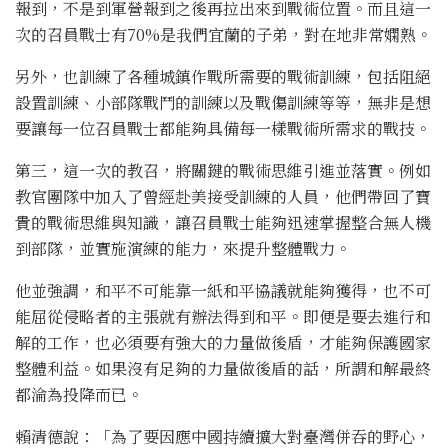
報到，不是到軍營報到之後再拉出來到戰術位置。而且這一
次的召員戰士有70%是我們宜蘭的子弟，對在地非常嫻熟。
另外，也訓練了各種城鎮作戰所需要的戰術訓練，包括阻絕
設置訓練、小部隊戰鬥的訓練以及戰傷訓練等等，無非是想
要讓每一位召員戰士都能夠具備每一樣戰術所需求的戰技。
第三，這一次的教召，將關鍵的戰術思維引進並落實。例如
教官團隊中加入了曾經赴美接受訓練的人員，他們帶回了寶
貴的戰術思維與知識，讓召員戰士能夠迅速掌握整合無人機
到部隊，並實施演練的能力，來提升整體戰力。
他並強調，和平不可能靠一紙和平協議就能夠獲得，也不可
能屈從侵略者的主張就有辦法得到和平。即便是要去進行和
解的工作，也必須要有強大的力量做後盾，才能夠保護國家
整體利益。如果沒有足夠的力量做後盾的話，所謂和解最終
都淪為投降而已。
賴清德說：「為了要因應中國持續擴大對臺灣併吞的野心，