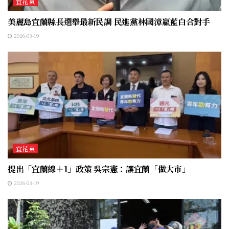
宜花東
美麗島宜蘭縣長選舉最新民調 民進黨林國漳贏藍白合對手
2026-03-19
宜花東
提出「宜蘭線＋1」政策 吳宗憲：讓宜蘭「做大市」
2026-03-19