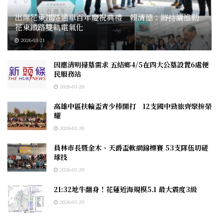
出席花東鐵路通車百年慶祝典禮 賴清德：將持續推動
花東鐵路雙軌電氣化
2026-03-21
因應清明掃墓需求 五結鄉4/5在四大公墓設置6處便
民服務站
2026-03-20
高雄中區扶輪盃青少棒開打 12支國中勁旅齊聚拚榮
耀
2026-03-20
員林市長暨金木、天爵盃軟網錦標賽 53支隊伍切磋
球技
2026-03-20
21:32地牛翻身！花蓮近海規模5.1 最大震度3級
2026-03-20