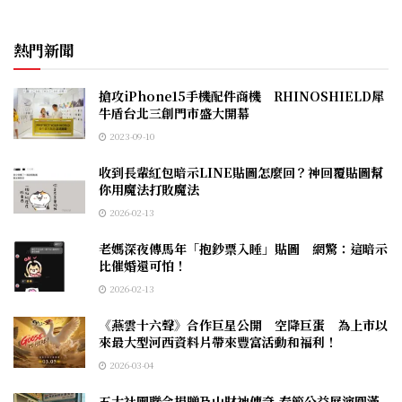
熱門新聞
搶攻iPhone15手機配件商機 RHINOSHIELD犀
牛盾台北三創門市盛大開幕
2023-09-10
收到長輩紅包暗示LINE貼圖怎麼回？神回覆貼圖幫
你用魔法打敗魔法
2026-02-13
老媽深夜傳馬年「抱鈔票入睡」貼圖 網驚：這暗示
比催婚還可怕！
2026-02-13
《燕雲十六聲》合作巨星公開 空降巨蛋 為上市以
來最大型河西資料片帶來豐富活動和福利！
2026-03-04
五大社團聯合捐贈及山財神傳奇-春節公益展演圓滿