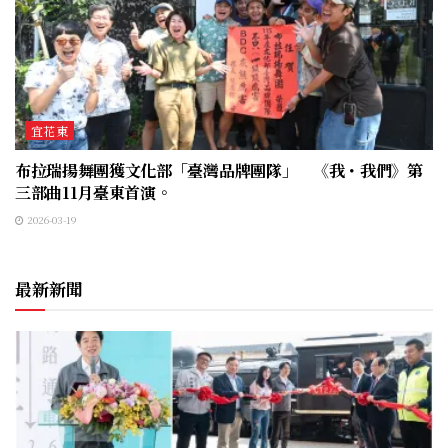
宜花東
布拉瑞揚舞團獲文化部「臺灣品牌團隊」 《我・我們》第
三部曲11月臺東首演。
2026-03-19
最新新聞