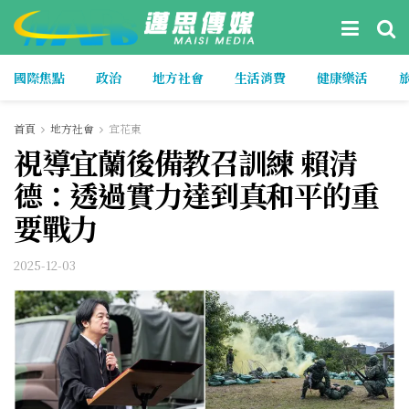
國際焦點
政治
地方社會
生活消費
健康樂活
首頁
地方社會
宜花東
視導宜蘭後備教召訓練 賴清
德：透過實力達到真和平的重
要戰力
2025-12-03