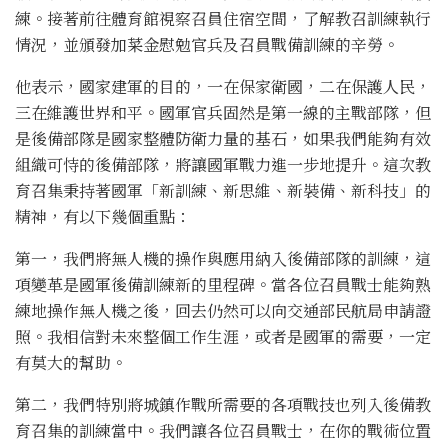
練。接著前往體育館視察召員住宿空間，了解教召訓練執行
情況，並頒發加菜金慰勉官兵及召員戰備訓練的辛勞。
他表示，國家建軍的目的，一在保家衛國，二在保護人民，
三在維護世界和平。國軍官兵固然是第一線的主戰部隊，但
是後備部隊是國家整體防衛力量的基石，如果我們能夠有效
組織可恃的後備部隊，將讓國軍戰力進一步地提升。這次教
育召集秉持著國軍「新訓練、新思維、新裝備、新科技」的
精神，有以下幾個重點：
第一，我們將無人機的操作與應用納入後備部隊的訓練，這
項變革是國軍後備訓練新的里程碑。當各位召員戰士能夠熟
練地操作無人機之後，回去仍然可以向交通部民航局申請證
照。我相信對未來整個工作生涯，或者是國軍的需要，一定
有莫大的幫助。
第二，我們特別將城鎮作戰所需要的各項戰技也列入後備教
育召集的訓練當中。我們讓各位召員戰士，在你的戰術位置