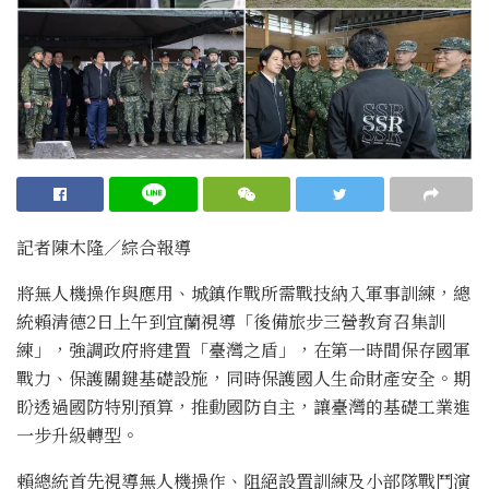
記者陳木隆∕綜合報導
將無人機操作與應用、城鎮作戰所需戰技納入軍事訓練，總
統賴清德2日上午到宜蘭視導「後備旅步三營教育召集訓
練」，強調政府將建置「臺灣之盾」，在第一時間保存國軍
戰力、保護關鍵基礎設施，同時保護國人生命財產安全。期
盼透過國防特別預算，推動國防自主，讓臺灣的基礎工業進
一步升級轉型。
賴總統首先視導無人機操作、阻絕設置訓練及小部隊戰鬥演