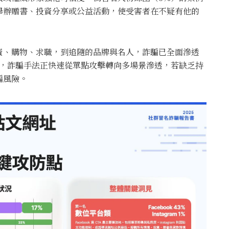
舉辦贈書、投資分享或公益活動，使受害者在不疑有他的
資、購物、求職，到追隨的品牌與名人，詐騙已全面滲透
n 指出，詐騙手法正快速從單點攻擊轉向多場景滲透，若缺乏持
騙風險。