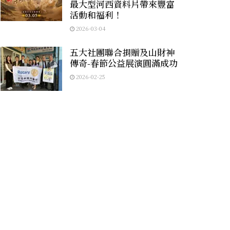
最大型河西資料片帶來豐富
活動和福利！
2026-03-04
五大社團聯合捐贈及山財神
傳奇-春節公益展演圓滿成功
2026-02-25