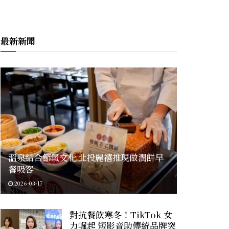
最新新聞
溫泉結合節氣文化 北投麗禧推現做潤餅早
餐吸客
2026-03-17
對抗餐飲寒冬！TikTok 女
力崛起 短影音助傳統品牌突