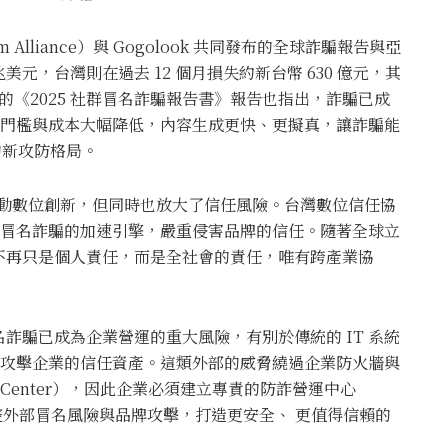
am Alliance）與 Gogolook 共同發布的全球詐騙報告與亞
元，台灣則在過去 12 個月損失約新台幣 630 億元，其
布的《2025 社群冒名詐騙報告書》報告也指出，詐騙已成
詐騙門檻與成本大幅降低，內容生成更快、更擬真，讓詐騙能
的新攻防格局。
推動數位創新，但同時也放大了信任風險。台灣數位信任協
成為冒名詐騙的加速引擎，嚴重侵害品牌的信任。隨著全球立
不再只是個人責任，而是全社會的責任，唯有跨產業協
詐騙已成為企業營運的重大風險，有別於傳統的 IT 系統
直接攻擊企業的信任資產。這類外部的威脅繞過企業防火牆與
tion Center），因此企業必須建立專責的防詐營運中心
ASOC），監控外部冒名風險與品牌攻擊，打造更安全、 更值得信賴的