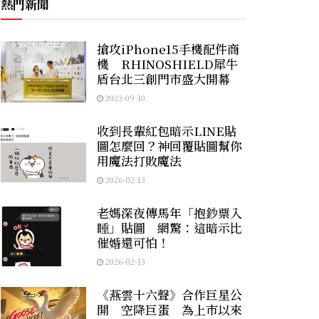
熱門新聞
搶攻iPhone15手機配件商
機 RHINOSHIELD犀牛
盾台北三創門市盛大開幕
2023-09-10
收到長輩紅包暗示LINE貼
圖怎麼回？神回覆貼圖幫你
用魔法打敗魔法
2026-02-13
老媽深夜傳馬年「抱鈔票入
睡」貼圖 網驚：這暗示比
催婚還可怕！
2026-02-13
《燕雲十六聲》合作巨星公
開 空降巨蛋 為上市以來