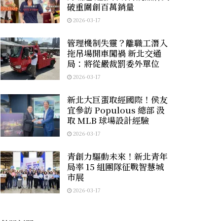
破重圍創百萬銷量
2026-03-17
管理機制失靈？離職工潛入
拖吊場開車闖禍 新北交通
局：將從嚴裁罰委外單位
2026-03-17
新北大巨蛋取經國際！侯友
宜參訪 Populous 總部 汲
取 MLB 球場設計經驗
2026-03-17
青創力驅動未來！新北青年
局率 15 組團隊征戰智慧城
市展
2026-03-17