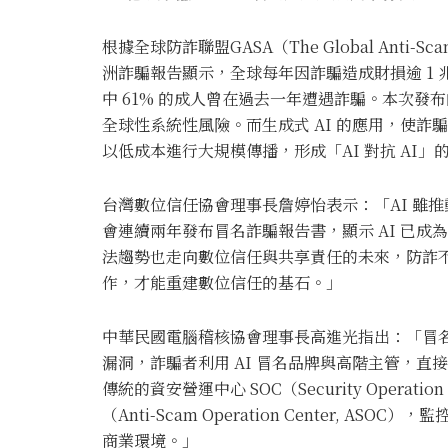
根據全球防詐聯盟GASA（The Global Anti-Sc
洲詐騙報告顯示，全球每年因詐騙造成財損逾 1 兆美
中 61% 的成人曾在過去一年遭遇詐騙。本次發
全球性系統性風險。而生成式 AI 的應用，使
以低成本進行大規模傳播，形成「AI 對抗 AI」
台灣數位信任協會理事長詹婷怡表示：「AI 雖
會連續兩年發布冒名詐騙報告書，顯示 AI 已
法趨勢也走向數位信任與共享責任的未來，防詐
作，才能重建數位信任的基石。」
中華民國電腦稽核協會理事長高進光指出：「冒名
漏洞，詐騙者利用 AI 冒名品牌與高階主管，
傳統的資安營運中心 SOC（Security Opera
（Anti-Scam Operation Center, 
商業環境。」