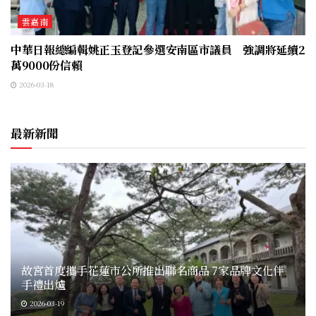
雲嘉南
中華日報總編輯姚正玉登記參選安南區市議員 強調將延續2
萬9000份信賴
2026-03-18
最新新聞
故宮首度攜手花蓮市公所推出聯名商品 7家品牌文化伴
手禮出爐
2026-03-19