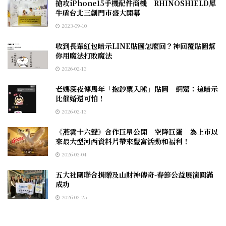
搶攻iPhone15手機配件商機 RHINOSHIELD犀
牛盾台北三創門市盛大開幕
2023-09-10
收到長輩紅包暗示LINE貼圖怎麼回？神回覆貼圖幫
你用魔法打敗魔法
2026-02-13
老媽深夜傳馬年「抱鈔票入睡」貼圖 網驚：這暗示
比催婚還可怕！
2026-02-13
《燕雲十六聲》合作巨星公開 空降巨蛋 為上市以
來最大型河西資料片帶來豐富活動和福利！
2026-03-04
五大社團聯合捐贈及山財神傳奇-春節公益展演圓滿
成功
2026-02-25