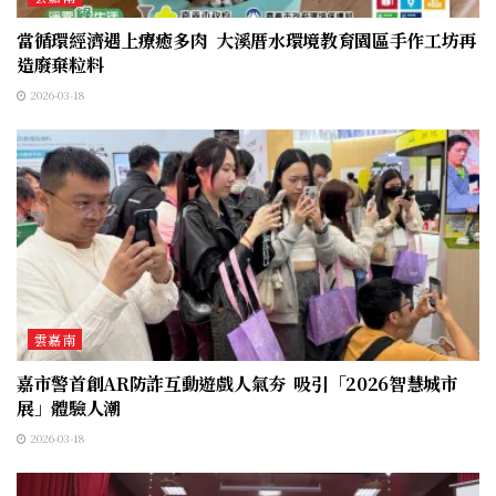
當循環經濟遇上療癒多肉 大溪厝水環境教育園區手作工坊再
造廢棄粒料
2026-03-18
雲嘉南
嘉市警首創AR防詐互動遊戲人氣夯 吸引「2026智慧城市
展」體驗人潮
2026-03-18