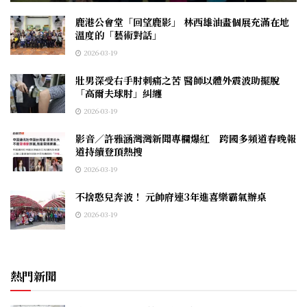
鹿港公會堂「回望鹿影」 林西雄油畫個展充滿在地
溫度的「藝術對話」
2026-03-19
壯男深受右手肘刺痛之苦 醫師以體外震波助擺脫
「高爾夫球肘」糾纏
2026-03-19
影音／許雅涵灣灣新聞專欄爆紅 跨國多頻道春晚報
道持續登頂熱搜
2026-03-19
不捨憨兒奔波！ 元帥府連3年進喜樂霸氣辦桌
2026-03-19
熱門新聞