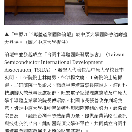
▲「中原70半導體產業國際論壇」於中原大學國際會議廳盛
大登場。（圖／中原大學提供）
論壇中並發起成立「台灣半導體國際發展協會」（Taiwan
Semiconductor International Development
Association, TSIDA），發起人代表包括中原大學校長李
英明、工研院院士林健男、律師楊文慶、工研院院士施振
榮、工研院院士吳敏求、穩懋半導體董事長陳進財、鈺創科
技創辦人兼董事長盧超群、旺宏電子總經理盧志遠及中原大
學半導體產業學院院長傅昭銘。桃園市長張善政亦到場致
意，肯定中原大學推動產業轉型與國際連結的努力。該協會
宗旨為：「融匯台灣半導體產業力量，提供產業策略性資訊
與技術交流平台，鏈結國際頂尖學研單位，共同奠立台灣半
導體產業國際發展與永續的堅實基礎」。