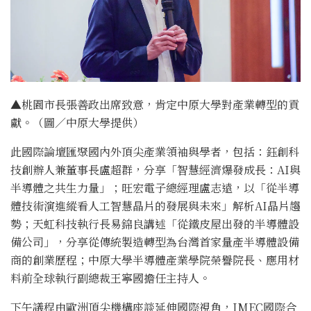
▲桃園市長張善政出席致意，肯定中原大學對產業轉型的貢
獻。（圖／中原大學提供）
此國際論壇匯聚國內外頂尖產業領袖與學者，包括：鈺創科
技創辦人兼董事長盧超群，分享「智慧經濟爆發成長：AI與
半導體之共生力量」；旺宏電子總經理盧志遠，以「從半導
體技術演進縱看人工智慧晶片的發展與未來」解析AI晶片趨
勢；天虹科技執行長易錦良講述「從鐵皮屋出發的半導體設
備公司」，分享從傳統製造轉型為台灣首家量產半導體設備
商的創業歷程；中原大學半導體產業學院榮譽院長、應用材
料前全球執行副總裁王寧國擔任主持人。
下午議程由歐洲頂尖機構座談延伸國際視角，IMEC國際合