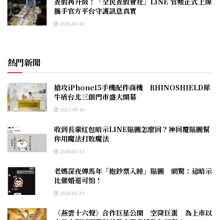
查假再升級！「全民查假會社」LINE 官帳正式上線
攜手官方平台守護訊息真實
2026-03-14
熱門新聞
搶攻iPhone15手機配件商機 RHINOSHIELD犀
牛盾台北三創門市盛大開幕
2023-09-10
收到長輩紅包暗示LINE貼圖怎麼回？神回覆貼圖幫
你用魔法打敗魔法
2026-02-13
老媽深夜傳馬年「抱鈔票入睡」貼圖 網驚：這暗示
比催婚還可怕！
2026-02-13
《燕雲十六聲》合作巨星公開 空降巨蛋 為上市以