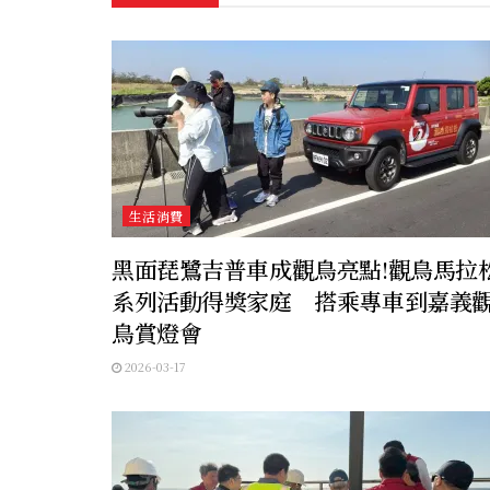
生活消費
黑面琵鷺吉普車成觀鳥亮點!觀鳥馬拉
系列活動得獎家庭 搭乘專車到嘉義
鳥賞燈會
2026-03-17