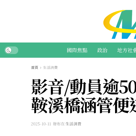
國際焦點
政治
地方社
首頁
生活消費
影音/動員逾5
鞍溪橋涵管便
2025-10-11
發布在
生活消費