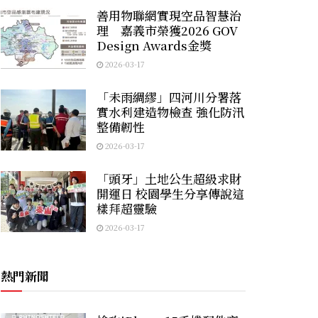
善用物聯網實現空品智慧治
理 嘉義市榮獲2026 GOV
Design Awards金獎
2026-03-17
「未雨綢繆」四河川分署落
實水利建造物檢查 強化防汛
整備韌性
2026-03-17
「頭牙」土地公生超級求財
開運日 校園學生分享傳說這
樣拜超靈驗
2026-03-17
熱門新聞