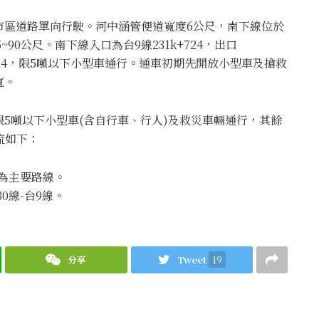
市區道路單向行駛。河中涵管便道寬度6公尺，南下線位於
90公尺。南下線入口為台9線231k+724，出口
31k+724，限5噸以下小型車通行。通車初期先開放小型車及搶救
寬。
5噸以下小型車(含自行車、行人)及救災車輛通行，其餘
流如下：
)為主要路線。
0線-台9線。
分享
Tweet
19