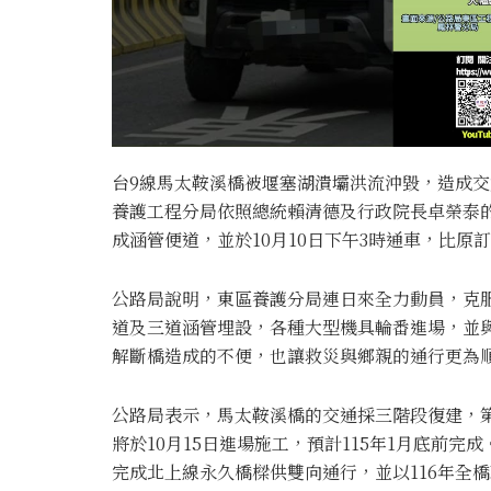
台9線馬太鞍溪橋被堰塞湖潰壩洪流沖毀，造成交
養護工程分局依照總統賴清德及行政院長卓榮泰的
成涵管便道，並於10月10日下午3時通車，比原
公路局說明，東區養護分局連日來全力動員，克
道及三道涵管埋設，各種大型機具輪番進場，並
解斷橋造成的不便，也讓救災與鄉親的通行更為
公路局表示，馬太鞍溪橋的交通採三階段復建，
將於10月15日進場施工，預計115年1月底前完
完成北上線永久橋樑供雙向通行，並以116年全