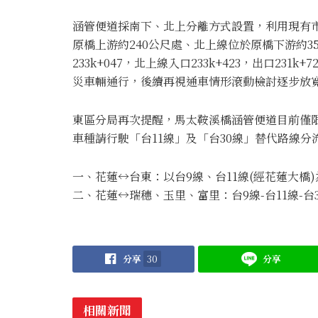
涵管便道採南下、北上分離方式設置，利用現有
原橋上游約240公尺處、北上線位於原橋下游約35~
233k+047，北上線入口233k+423，出口2
災車輛通行，後續再視通車情形滾動檢討逐步放
東區分局再次提醒，馬太鞍溪橋涵管便道目前僅限
車種請行駛「台11線」及「台30線」替代路線分
一、花蓮↔台東：以台9線、台11線(經花蓮大橋
二、花蓮↔瑞穗、玉里、富里：台9線-台11線-台3
分享
30
分享
相關新聞