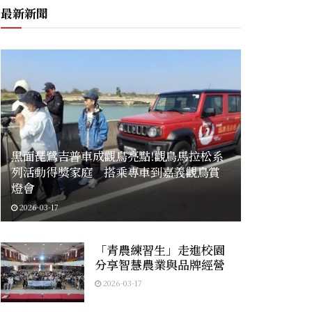
最新新聞
黑面琵鷺吉普車成觀鳥亮點!觀鳥馬拉松系
列活動得獎家庭 搭乘專車到嘉義觀鳥賞
燈會
2026-03-17
「青農練習生」走進校園
分享智慧農業與品牌經營
2026-03-17