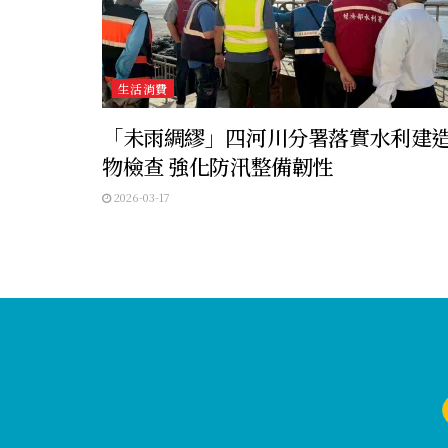
生活消費
「未雨綢繆」四河川分署落實水利建
物檢查 強化防汛整備韌性
2026-03-17