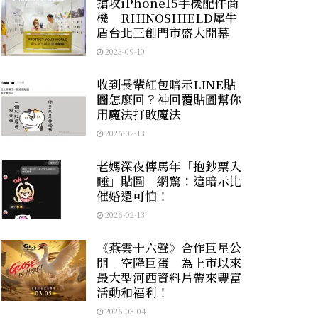
搶攻iPhone15手機配件商
機 RHINOSHIELD犀牛
盾台北三創門市盛大開幕
2023-09-10
收到長輩紅包暗示LINE貼
圖怎麼回？神回覆貼圖幫你
用魔法打敗魔法
2026-02-13
老媽深夜傳馬年「抱鈔票入
睡」貼圖 網驚：這暗示比
催婚還可怕！
2026-02-13
《燕雲十六聲》合作巨星公
開 空降巨蛋 為上市以來
最大型河西資料片帶來豐富
活動和福利！
2026-03-04