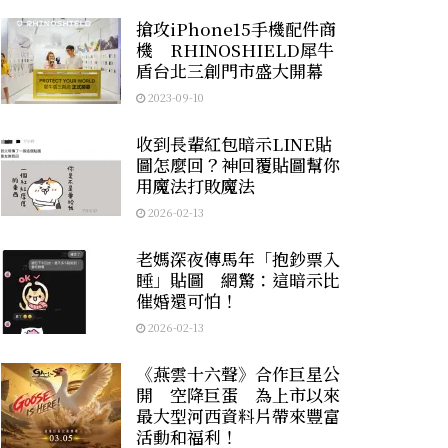
搶攻iPhone15手機配件商
機 RHINOSHIELD犀牛
盾台北三創門市盛大開幕
2023-09-10
收到長輩紅包暗示LINE貼
圖怎麼回？神回覆貼圖幫你
用魔法打敗魔法
2026-02-13
老媽深夜傳馬年「抱鈔票入
睡」貼圖 網驚：這暗示比
催婚還可怕！
2026-02-13
《燕雲十六聲》合作巨星公
開 空降巨蛋 為上市以來
最大型河西資料片帶來豐富
活動和福利！