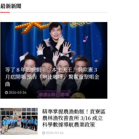
最新新聞
等了 8 年的感動！「本土天王」吳宗憲 3
月底開唱 預告「咻比嘟嘩」驚喜重聚唱金
曲
2026-03-16
精準掌握農漁動脈！貢寮區
農林漁牧普查所 3/16 成立
科學數據導航農業政策
2026-03-16