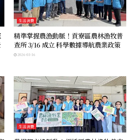
生活消費
憲
精準掌握農漁動脈！貢寮區農林漁牧普
聚
查所 3/16 成立 科學數據導航農業政策
2026-03-16
生活消費