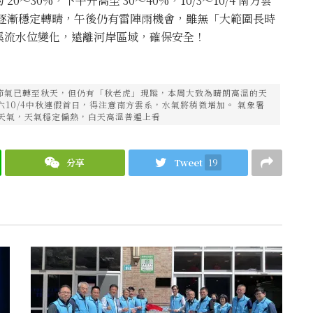
30%，下午升高至 30～40%，10/3～10/4 南方雲
 天氣逐漸穩定轉晴，午後仍有雷陣雨機會，雖無「大範圍長時
溪流水位變化，遠離河岸區域，確保安全！
節氣已轉至秋天，但仍有「秋老虎」現蹤，本周大致為晴朗高溫的天
六10/4中秋連假首日，得注意南方雲系，水氣將稍微增加。 氣象署
朗好天氣，天氣穩定偏熱，白天高溫普遍上看
分享
Tweet
19