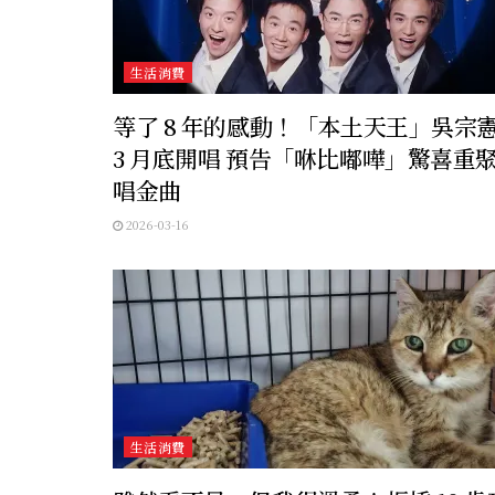
生活消費
等了 8 年的感動！「本土天王」吳宗
3 月底開唱 預告「咻比嘟嘩」驚喜重
唱金曲
2026-03-16
生活消費