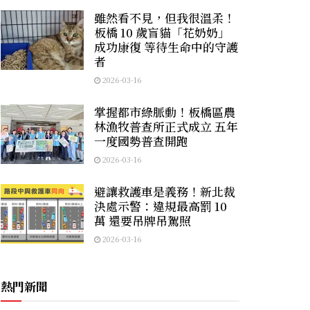
雖然看不見，但我很溫柔！
板橋 10 歲盲貓「花奶奶」
成功康復 等待生命中的守護
者
2026-03-16
掌握都市綠脈動！板橋區農
林漁牧普查所正式成立 五年
一度國勢普查開跑
2026-03-16
避讓救護車是義務！新北裁
決處示警：違規最高罰 10
萬 還要吊牌吊駕照
2026-03-16
熱門新聞