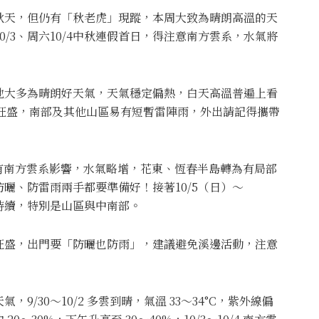
秋天，但仍有「秋老虎」現蹤，本周大致為晴朗高溫的天
0/3、周六10/4中秋連假首日，得注意南方雲系，水氣將
）各地大多為晴朗好天氣，天氣穩定偏熱，白天高溫普遍上看
發展旺盛，南部及其他山區易有短暫雷陣雨，外出請記得攜帶
，將有南方雲系影響，水氣略增，花東、恆春半島轉為有局部
曬、防雷雨兩手都要準備好！接著10/5（日）～
率持續，特別是山區與中南部。
旺盛，出門要「防曬也防雨」，建議避免溪邊活動，注意
/30～10/2 多雲到晴，氣溫 33～34°C，紫外線偏