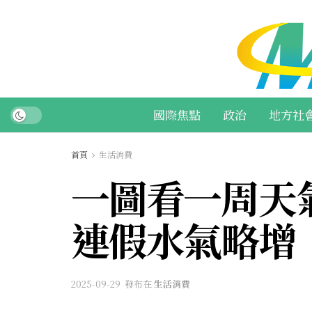
國際焦點
政治
地方社
首頁
生活消費
一圖看一周天
連假水氣略增
2025-09-29
發布在
生活消費