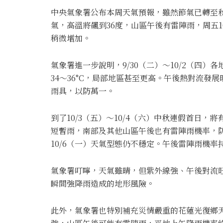
中央氣象署公布本周天氣預報，雖然節氣已轉至
氣，高溫將飆到36度，山區午後有雷陣雨，周五1
稍微增加。
氣象署進一步說明，9/30（二）～10/2（四
34～36°C，局部地區甚至更高。午後熱對流
雨具，以防萬一。
到了10/3（五）～10/4（六）中秋連假首日
短暫雨，南部及其他山區午後也有雷陣雨機率，防
10/6（一）天氣型態仍不穩定。午後雷陣雨機
氣象署叮嚀，天氣雖晴，但紫外線強、午後對流
瞬間強降雨造成的地形風險。
此外，氣象署也特別補充災情嚴重的花蓮光復鄉天氣，9