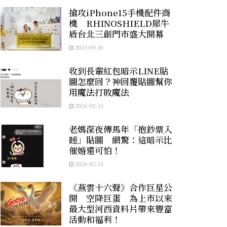
搶攻iPhone15手機配件商
機 RHINOSHIELD犀牛
盾台北三創門市盛大開幕
2023-09-10
收到長輩紅包暗示LINE貼
圖怎麼回？神回覆貼圖幫你
用魔法打敗魔法
2026-02-13
老媽深夜傳馬年「抱鈔票入
睡」貼圖 網驚：這暗示比
催婚還可怕！
2026-02-13
《燕雲十六聲》合作巨星公
開 空降巨蛋 為上市以來
最大型河西資料片帶來豐富
活動和福利！