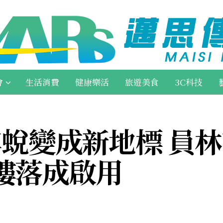
會
生活消費
健康樂活
旅遊美食
3C科技
年蛻變成新地標 員
樓落成啟用