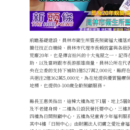
前瞻基礎建設，員林市衛生所暨長照衛福大樓落成
簡任技正白姍綺、員林市代理市長賴致富與各級
荒廢20年，也是傳言拍片的十大鬼屋之一，記得
助，以及當時跟市長游振雄商量，員林公所在代表
央在立委的支持下補助1億527萬2,000元，縣府
共挹注2億362萬5,000元，為在地提供優質
地標，也提供0-100歲全齡照顧服務。
縣長王惠美指出，這棟大樓為地下1層、地上5層
及不老健身房，二樓為公設民營托嬰中心，三樓
四樓為日間照顧中心，五樓為兒童青少年福利服務
其中4樓「日照中心」由財團法人切膚之愛社會福