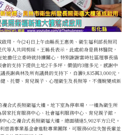
啟用，今(24)日上午由縣長王惠美、衛生福利部長照司
民代等人共同剪綵。王縣長表示，此處前身是員林醫院，
在她擔任立委時就持續關心，特別謝謝當時社區理事長協
會的支持下提供土地2千多坪，價值約3億多元，感謝中
在議長謝典林及所有議員的支持下，自籌9,835萬3,000元，
醫療保健、托嬰、育兒親子、心理衛生及長照等，不僅蛻變成新
的複合式長照衛福大樓。地下室為停車場，一樓為衛生所
為居家托育服務中心、社會福利服務中心、育兒親子館，
中心之複合式長照衛福大樓，總面積達5,902平方公尺。
利慈善事業基金會進駐專業團隊，可服務60位失智長輩並