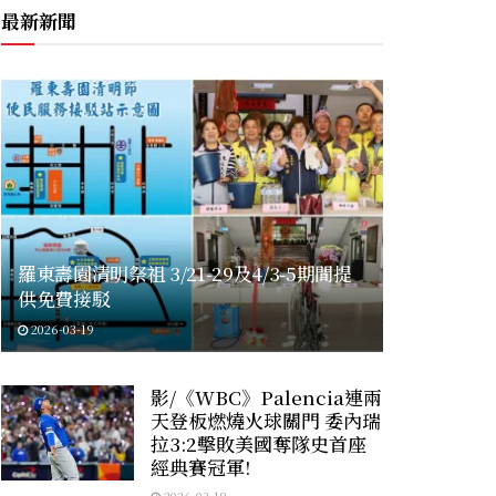
最新新聞
羅東壽園清明祭祖 3/21-29及4/3-5期間提
供免費接駁
2026-03-19
影/《WBC》Palencia連兩
天登板燃燒火球關門 委內瑞
拉3:2擊敗美國奪隊史首座
經典賽冠軍!