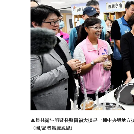
▲員林衛生所暨長照衛福大樓是一棟中央與地方攜
（圖/記者蕭麗鳳攝)