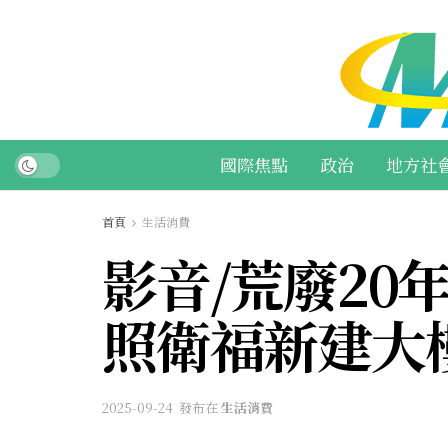
國際焦點
政治
地方社
首頁
生活消費
影音/荒廢20
照衛福新建大
2025-09-24
發布在
生活消費