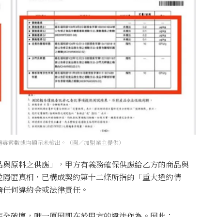
麴毒素數據均顯示未檢出。（圖／加盟業主提供）
品與原料之供應」，甲方有義務確保供應給乙方的商品與
並隱匿真相，已構成契約第十二條所指的「重大違約情
擔任何違約金或法律責任。
完全破壞，唯一原因即在於甲方的違法作為。因此：