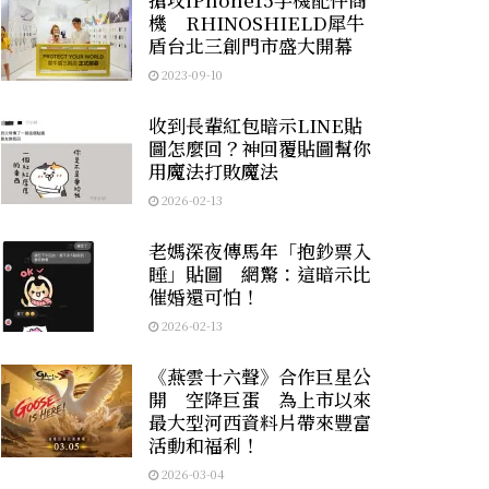
機 RHINOSHIELD犀牛
盾台北三創門市盛大開幕
2023-09-10
收到長輩紅包暗示LINE貼
圖怎麼回？神回覆貼圖幫你
用魔法打敗魔法
2026-02-13
老媽深夜傳馬年「抱鈔票入
睡」貼圖 網驚：這暗示比
催婚還可怕！
2026-02-13
《燕雲十六聲》合作巨星公
開 空降巨蛋 為上市以來
最大型河西資料片帶來豐富
活動和福利！
2026-03-04