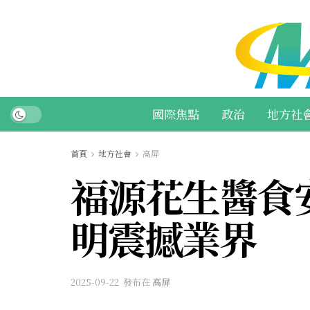
國際焦點
政治
地方社
首頁
地方社會
高屏
福源花生醬食
明震撼業界
2025-09-22
發布在
高屏