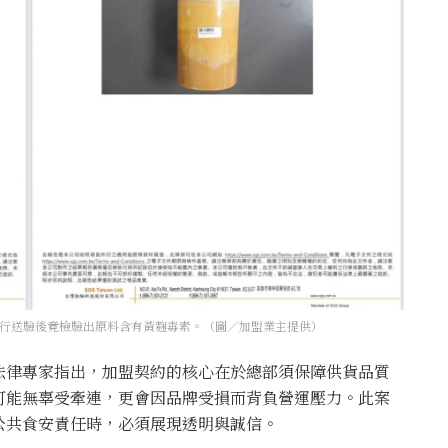
行送驗後竟檢驗出原料含有黃麴毒素。（圖／加盟業主提供）
法律專家指出，加盟契約的核心在於總部須保障供貨品質
可能無辜受牽連，更會因品牌受損而背負營運壓力。此案
公共食安責任時，必須展現透明與誠信。