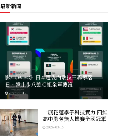
最新新聞
影/《WBC》日本遭委內瑞拉三轟擊落
日、韓止步八強Ｃ組全軍覆沒
2026-03-15
一展花蓮學子科技實力 四維
高中勇奪無人機賽全國冠軍
2026-03-15