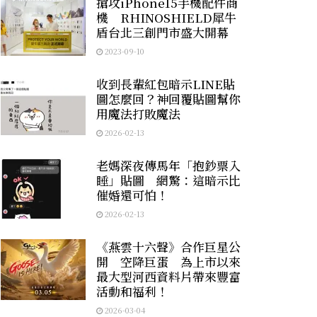
搶攻iPhone15手機配件商
機 RHINOSHIELD犀牛
盾台北三創門市盛大開幕
2023-09-10
收到長輩紅包暗示LINE貼
圖怎麼回？神回覆貼圖幫你
用魔法打敗魔法
2026-02-13
老媽深夜傳馬年「抱鈔票入
睡」貼圖 網驚：這暗示比
催婚還可怕！
2026-02-13
《燕雲十六聲》合作巨星公
開 空降巨蛋 為上市以來
最大型河西資料片帶來豐富
活動和福利！
2026-03-04