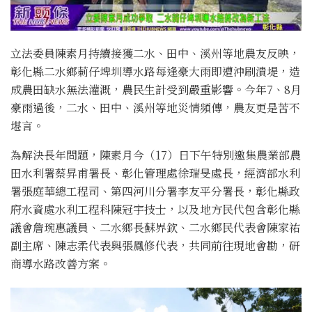
立法委員陳素月持續接獲二水、田中、溪州等地農友反映，
彰化縣二水鄉莿仔埤圳導水路每逢豪大雨即遭沖刷潰堤，造
成農田缺水無法灌溉，農民生計受到嚴重影響。今年7、8月
豪雨過後，二水、田中、溪州等地災情頻傳，農友更是苦不
堪言。
為解決長年問題，陳素月今（17）日下午特別邀集農業部農
田水利署蔡昇甫署長、彰化管理處徐瑞旻處長，經濟部水利
署張庭華總工程司、第四河川分署李友平分署長，彰化縣政
府水資處水利工程科陳冠宇技士，以及地方民代包含彰化縣
議會詹琬惠議員、二水鄉長蘇界欽、二水鄉民代表會陳家祐
副主席、陳志柔代表與張鳳修代表，共同前往現地會勘，研
商導水路改善方案。