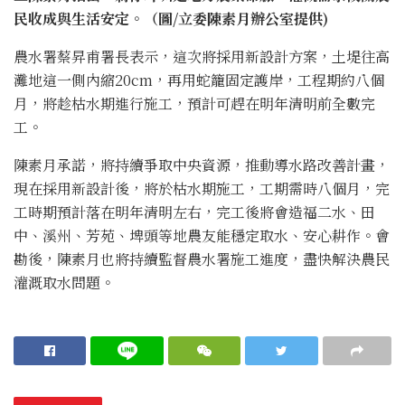
民收成與生活安定。（圖/立委陳素月辦公室提供)
農水署蔡昇甫署長表示，這次將採用新設計方案，土堤往高
灘地這一側內縮20cm，再用蛇籠固定護岸，工程期約八個
月，將趁枯水期進行施工，預計可趕在明年清明前全數完
工。
陳素月承諾，將持續爭取中央資源，推動導水路改善計畫，
現在採用新設計後，將於枯水期施工，工期需時八個月，完
工時期預計落在明年清明左右，完工後將會造福二水、田
中、溪州、芳苑、埤頭等地農友能穩定取水、安心耕作。會
勘後，陳素月也將持續監督農水署施工進度，盡快解決農民
灌溉取水問題。