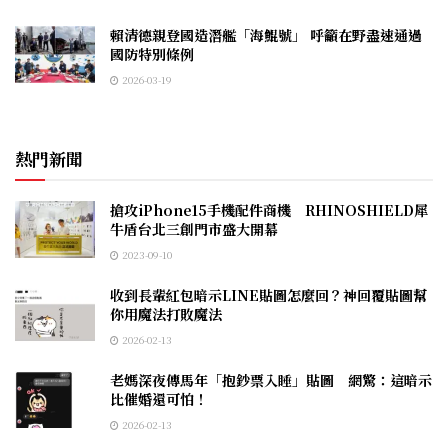
賴清德親登國造潛艦「海鯤號」 呼籲在野盡速通過
國防特別條例
2026-03-19
熱門新聞
搶攻iPhone15手機配件商機 RHINOSHIELD犀
牛盾台北三創門市盛大開幕
2023-09-10
收到長輩紅包暗示LINE貼圖怎麼回？神回覆貼圖幫
你用魔法打敗魔法
2026-02-13
老媽深夜傳馬年「抱鈔票入睡」貼圖 網驚：這暗示
比催婚還可怕！
2026-02-13