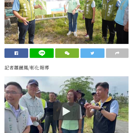
記者蕭麗鳳/彰化報導