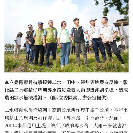
▲立委陳素月持續接獲二水、田中、溪州等地農友反映，彰
化縣二水鄉莿仔埤圳導水路每逢豪大雨即遭沖刷潰堤，造成
農田缺水無法灌溉。（圖/立委陳素月辦公室提供)
二水鄉濁水溪沿線河川高灘公地耕作農田逾千公頃，長年來
均藉由八堡圳及莿仔埤圳之「導水路」引水灌溉。然而，
200年來都是用土堤工法所形成的導水路，大雨一來就會沖