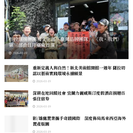
布拉瑞揚舞團獲文化部「臺灣品牌團隊」 《我・我們》
第三部曲11月臺東首演。
2026-03-19
重新定義人與自然！新北美術館開館一週年 薩拉切
諾以藝術實踐環境永續願景
2026-03-19
深耕在地回饋社會 宜蘭力麗威斯汀度假酒店捐贈百
張住宿券
2026-03-19
影/雄鷹置業攜手奇蹟國際 深度佈局馬來西亞海外
置產版圖
2026-03-19