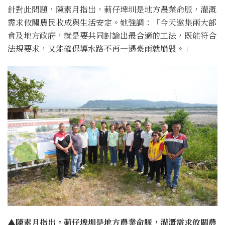
針對此問題，陳素月指出，莿仔埤圳是地方農業命脈，灌溉
需求攸關農民收成與生活安定。她強調：「今天邀集兩大部
會及地方政府，就是要共同討論出最合適的工法，既能符合
法規要求，又能確保導水路不再一遇豪雨就崩毀。」
▲陳素月指出，莿仔埤圳是地方農業命脈，灌溉需求攸關農