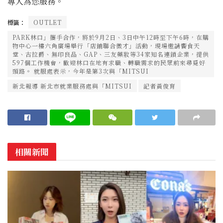
專人為您服務。
標籤：
OUTLET
PARK林口」攜手合作，將於9月2日、3日中午12時至下午6時，在購
物中心一樓六角廣場舉行「店鋪聯合徵才」活動，現場邀請饗食天
堂、古拉爵、無印良品、GAP、三友藥妝等34家知名連鎖企業，提供
597個工作機會，歡迎林口在地有求職、轉職需求的民眾前來尋覓好
頭路。 就服處表示，今年是第3次與「MITSUI
新北報導 新北市就業服務處與「MITSUI
記者黃俊育
相關新聞