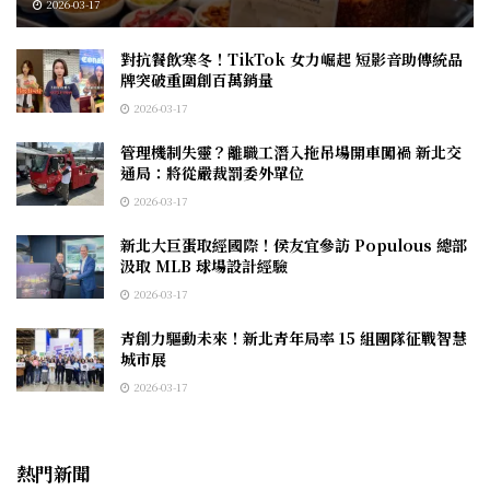
2026-03-17
對抗餐飲寒冬！TikTok 女力崛起 短影音助傳統品
牌突破重圍創百萬銷量
2026-03-17
管理機制失靈？離職工潛入拖吊場開車闖禍 新北交
通局：將從嚴裁罰委外單位
2026-03-17
新北大巨蛋取經國際！侯友宜參訪 Populous 總部
汲取 MLB 球場設計經驗
2026-03-17
青創力驅動未來！新北青年局率 15 組團隊征戰智慧
城市展
2026-03-17
熱門新聞