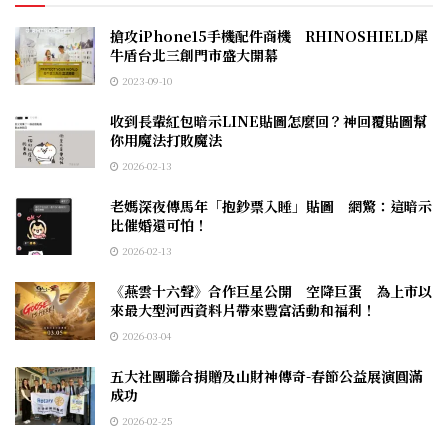
搶攻iPhone15手機配件商機 RHINOSHIELD犀
牛盾台北三創門市盛大開幕
2023-09-10
收到長輩紅包暗示LINE貼圖怎麼回？神回覆貼圖幫
你用魔法打敗魔法
2026-02-13
老媽深夜傳馬年「抱鈔票入睡」貼圖 網驚：這暗示
比催婚還可怕！
2026-02-13
《燕雲十六聲》合作巨星公開 空降巨蛋 為上市以
來最大型河西資料片帶來豐富活動和福利！
2026-03-04
五大社團聯合捐贈及山財神傳奇-春節公益展演圓滿
成功
2026-02-25