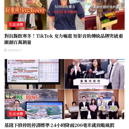
生活消費
對抗餐飲寒冬！TikTok 女力崛起 短影音助傳統品牌突破重
圍創百萬銷量
2026-03-17
生活消費
基隆下修停班停課標準 24小時降雨200毫米就放颱風假