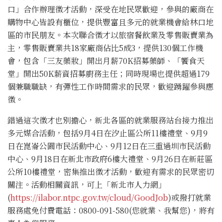
口」合作辦理徵才活動，深受在地民眾歡迎，參與的廠商在
購物中心皆設有櫃位，提供豐富且多元的就業機會給林口地
區的市民朋友。本次聯合徵才以旅宿餐飲業及零售販賣業為
主，零售販賣業共18家廠商佔比5成3，提供130個工作機
會，包含「三友藥妝」開出月薪70K招募藥師、「饗食天
堂」開出50K薪資招募廚務主任；同時現場也提供超過179
個兼職職缺，有彈性工作時間需求的民眾，歡迎踴躍參與應
徵。
錯過這次徵才也別擔心，新北各區的就業服務站台接力推出
多元媒合活動，包括9月4日在汐止區公所11樓禮堂、9月9
日在崑崙公園市民活動中心、9月12日在三重過圳市民活動
中心、9月18日在新北市政府6樓大禮堂、9月26日在新莊區
公所10樓禮堂，密集推出徵才活動，歡迎有需求的民眾密切
關注。活動相關資訊，可上「新北市人力網」
(
https://ilabor.ntpc.gov.tw/cloud/GoodJob
)或撥打就業
服務處免付費電話：0800-091-580(您就業、我幫您)，將有