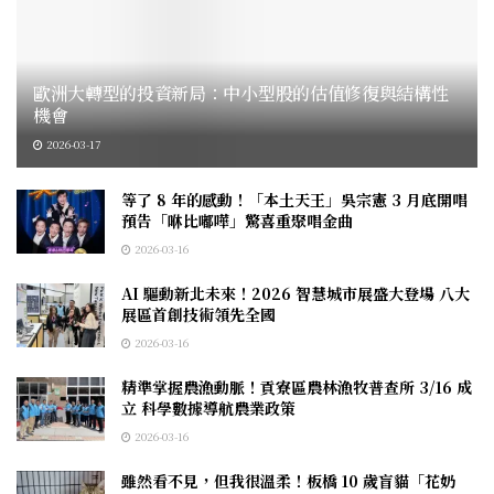
歐洲大轉型的投資新局：中小型股的估值修復與結構性
機會
2026-03-17
等了 8 年的感動！「本土天王」吳宗憲 3 月底開唱
預告「咻比嘟嘩」驚喜重聚唱金曲
2026-03-16
AI 驅動新北未來！2026 智慧城市展盛大登場 八大
展區首創技術領先全國
2026-03-16
精準掌握農漁動脈！貢寮區農林漁牧普查所 3/16 成
立 科學數據導航農業政策
2026-03-16
雖然看不見，但我很溫柔！板橋 10 歲盲貓「花奶