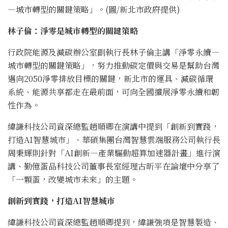
—城市轉型的關鍵策略」。(圖/新北市政府提供)
林子倫：淨零是城市轉型的關鍵策略
行政院能源及減碳辦公室副執行長林子倫主講「淨零永續—
城市轉型的關鍵策略」，努力推動碳定價與交易是幫助台灣
邁向2050淨零排放目標的關鍵，新北市的運具、減碳循環
系統、能源共享都走在最前面，可向全國擴展淨零永續和韌
性作為。
緯謙科技公司資深總監趙順卿在演講中提到「創新到實踐，
打造AI智慧城市」、華碩集團台灣智慧雲端服務公司執行長
周秉輝則針對「AI創新—產業驅動超算加速器計畫」進行演
講、勤億蛋品科技公司董事長室經理古昕平在論壇中分享了
「一顆蛋，改變城市未來」的主題。
創新到實踐，打造AI智慧城市
緯謙科技公司資深總監趙順卿提到，緯謙強項是智慧製造、