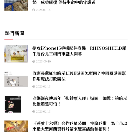
奶」成功康復 等待生命中的守護者
2026-03-16
熱門新聞
搶攻iPhone15手機配件商機 RHINOSHIELD犀
牛盾台北三創門市盛大開幕
2023-09-10
收到長輩紅包暗示LINE貼圖怎麼回？神回覆貼圖幫
你用魔法打敗魔法
2026-02-13
老媽深夜傳馬年「抱鈔票入睡」貼圖 網驚：這暗示
比催婚還可怕！
2026-02-13
《燕雲十六聲》合作巨星公開 空降巨蛋 為上市以
來最大型河西資料片帶來豐富活動和福利！