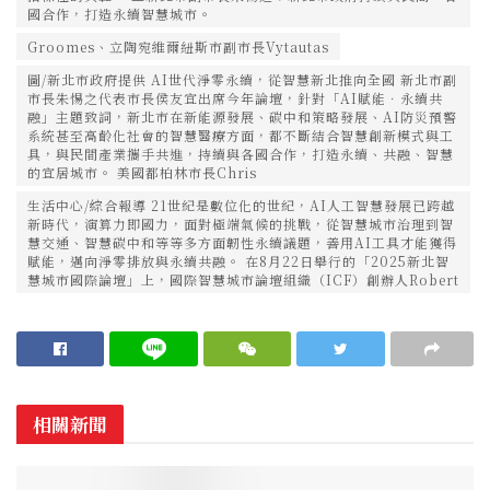
國合作，打造永續智慧城市。
Groomes、立陶宛維爾紐斯市副市長Vytautas
圖/新北市政府提供 AI世代淨零永續，從智慧新北推向全國 新北市副
市長朱惕之代表市長侯友宜出席今年論壇，針對「AI賦能．永續共
融」主題致詞，新北市在新能源發展、碳中和策略發展、AI防災預警
系統甚至高齡化社會的智慧醫療方面，都不斷結合智慧創新模式與工
具，與民間產業攜手共進，持續與各國合作，打造永續、共融、智慧
的宜居城市。 美國都柏林市長Chris
生活中心/綜合報導 21世紀是數位化的世紀，AI人工智慧發展已跨越
新時代，演算力即國力，面對極端氣候的挑戰，從智慧城市治理到智
慧交通、智慧碳中和等等多方面韌性永續議題，善用AI工具才能獲得
賦能，邁向淨零排放與永續共融。 在8月22日舉行的「2025新北智
慧城市國際論壇」上，國際智慧城市論壇組織（ICF）創辦人Robert
相關新聞