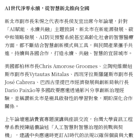
AI
世代淨零永續，從智慧新北推向全國
新北市副市長朱惕之代表市長侯友宜出席今年論壇，針對
「AI賦能．永續共融」主題致詞，新北市在新能源發展、碳
中和策略發展、AI防災預警系統甚至高齡化社會的智慧醫療
方面，都不斷結合智慧創新模式與工具，與民間產業攜手共
進，持續與各國合作，打造永續、共融、智慧的宜居城市。
美國都柏林市長Chris Amorose Groomes、立陶宛維爾紐
斯市副市長Vytautas Mitalas、西班牙拉斯羅薩斯市副市長
José Cabrera、巴西古里提巴市經濟發展與創新局執行長
Dario Paixão等多國政要應邀透過影片分享創新治理經
驗，並稱讚新北市是極具啟發性的學習對象，期盼深化合作
關係。
上午論壇邀請貴賓專題演講與座談交流，台灣大學資訊工程
學系教授陳縕儂論述「人工智慧對智慧治理的挑戰與契
機」，建議中央應適時更訂AI時代的法規以確保個資與大數