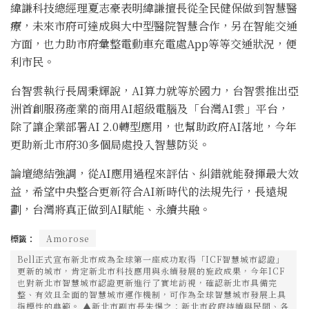
緯謙科技總經理夏志豪表明緯謙擅長從全民健保做到智慧醫
療，未來市府可達成與大中型醫院智慧合作，另在智能交通
方面，也力助市府彙整電動車充電處App等等交通狀況，便
利市民。
台智雲執行長周秉輝說，AI算力就等於國力，台智雲推出亞
洲首創服務產業的商用AI超級電腦及「台灣AI雲」平台，
除了讓企業部署AI 2.0轉型應用，也幫助政府AI落地，今年
更助新北市府30多個局處投入智慧防災。
論壇總結強調，從AI應用過程來評估、糾錯就能發揮最大效
益，希望中央整合更新符合AI新時代的法規先行，長遠規
劃，台灣將真正做到AI賦能、永續共融。
標籤：
Amorose
Bell正式宣布新北市成為全球第一座成功取得「ICF智慧城市認證」
更新的城市，肯定新北市科技應用與永續發展的施政成果，今年ICF
也對新北市智慧城市認證更新進行了實地訪視，確認新北市具備完
整、有效且全面的智慧城市運作機制，可作為全球智慧城市發展上具
指標性的典範。 ▲新北市副市長朱惕之：新北市政府持續與民間、各