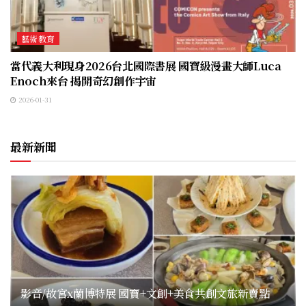
藝術教育
當代義大利現身2026台北國際書展 國寶級漫畫大師Luca
Enoch來台 揭開奇幻創作宇宙
2026-01-31
最新新聞
影音/故宮x蘭博特展 國寶+文創+美食共創文旅新賣點