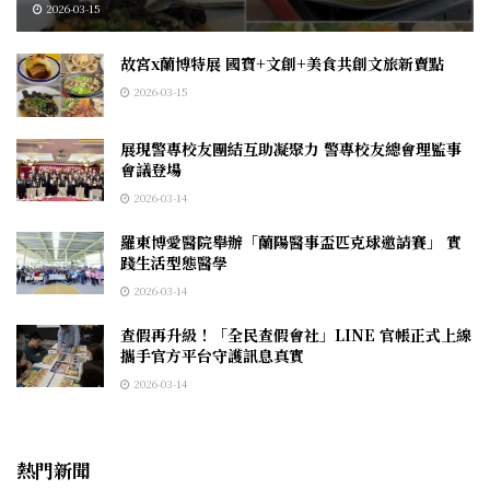
2026-03-15
故宮x蘭博特展 國寶+文創+美食共創文旅新賣點
2026-03-15
展現警專校友團結互助凝聚力 警專校友總會理監事
會議登場
2026-03-14
羅東博愛醫院舉辦「蘭陽醫事盃匹克球邀請賽」 實
踐生活型態醫學
2026-03-14
查假再升級！「全民查假會社」LINE 官帳正式上線
攜手官方平台守護訊息真實
2026-03-14
熱門新聞