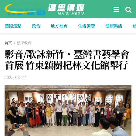
國際焦點
政治
地方社會
生活消費
健康樂活
首頁
藝術教育
影音/歌詠新竹・臺灣書藝學會
首展 竹東鎮樹杞林文化館舉行
2025-08-22