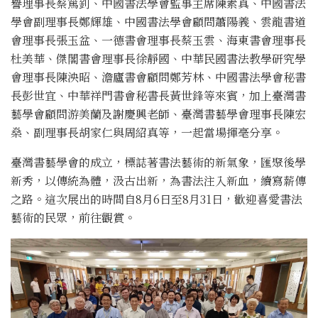
譽理事長蔡篤釗、中國書法學會監事主席陳素真、中國書法
學會副理事長鄭輝雄、中國書法學會顧問蕭陽義、雲龍書道
會理事長張玉盆、一德書會理事長蔡玉雲、海東書會理事長
杜美華、傑閣書會理事長徐靜國、中華民國書法教學研究學
會理事長陳泱昭、澹廬書會顧問鄭芳林、中國書法學會秘書
長彭世宜、中華祥門書會秘書長黃世鋒等來賓，加上臺灣書
藝學會顧問游美蘭及謝慶興老師、臺灣書藝學會理事長陳宏
燊、副理事長胡家仁與周紹真等，一起當場揮毫分享。
臺灣書藝學會的成立，標誌著書法藝術的新氣象，匯聚後學
新秀，以傳統為體，汲古出新，為書法注入新血，續寫薪傳
之路。這次展出的時間自8月6日至8月31日，歡迎喜愛書法
藝術的民眾，前往觀賞。