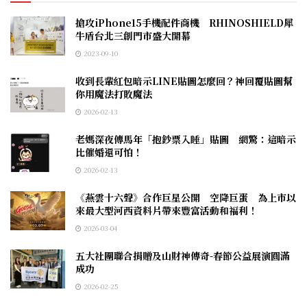
搶攻iPhone15手機配件商機 RHINOSHIELD犀
牛盾台北三創門市盛大開幕
2023-09-10
收到長輩紅包暗示LINE貼圖怎麼回？神回覆貼圖幫
你用魔法打敗魔法
2026-02-13
老媽深夜傳馬年「抱鈔票入睡」貼圖 網驚：這暗示
比催婚還可怕！
2026-02-13
《燕雲十六聲》合作巨星公開 空降巨蛋 為上市以
來最大型河西資料片帶來豐富活動和福利！
2026-03-04
五大社團聯合捐贈及山財神傳奇-春節公益展演圓滿
成功
2026-02-25