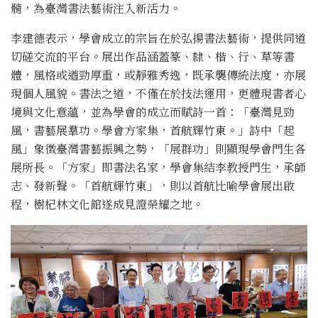
髓，為臺灣書法藝術注入新活力。
李建德表示，學會成立的宗旨在於弘揚書法藝術，提供同道
切磋交流的平台。展出作品涵蓋篆、隸、楷、行、草等書
體，風格或遒勁厚重，或靜雅秀逸，既承襲傳統法度，亦展
現個人風貌。書法之道，不僅在於技法運用，更體現書者心
境與文化意蘊，並為學會的成立而賦詩一首：「臺灣見勁
風，書藝展羣功。學會方家集，首航輝竹東。」詩中「起
風」象徵臺灣書藝振興之勢，「展群功」則顯現學會門生各
展所長。「方家」即書法名家，學會集結李教授門生，承師
志、發新聲。「首航輝竹東」，則以首航比喻學會展出啟
程，樹杞林文化館遂成見證榮耀之地。