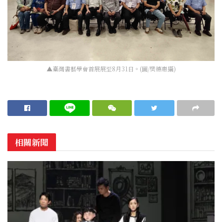
▲臺灣書藝學會首展展至8月31日。(圖/樊德惠攝)
相關新聞