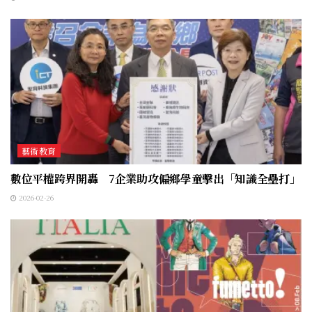
藝術教育
數位平權跨界開轟 7企業助攻偏鄉學童擊出「知識全壘打」
2026-02-26