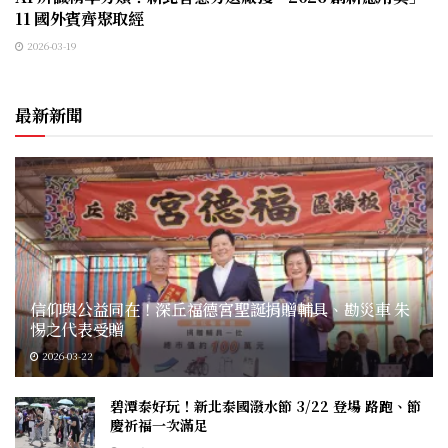
11 國外賓齊聚取經
2026-03-19
最新新聞
信仰與公益同在！深丘福德宮聖誕捐贈輔具、勘災車 朱
惕之代表受贈
2026-03-22
碧潭泰好玩！新北泰國潑水節 3/22 登場 路跑、節
慶祈福一次滿足