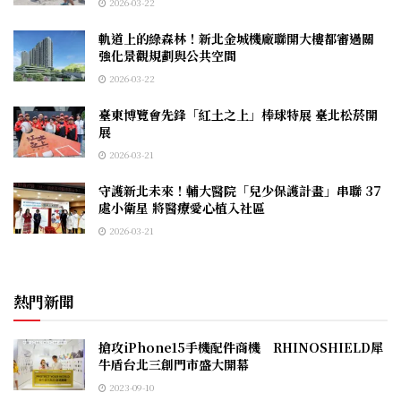
2026-03-22
軌道上的綠森林！新北金城機廠聯開大樓都審過關
強化景觀規劃與公共空間
2026-03-22
臺東博覽會先鋒「紅土之上」棒球特展 臺北松菸開
展
2026-03-21
守護新北未來！輔大醫院「兒少保護計畫」串聯 37
處小衛星 將醫療愛心植入社區
2026-03-21
熱門新聞
搶攻iPhone15手機配件商機 RHINOSHIELD犀
牛盾台北三創門市盛大開幕
2023-09-10