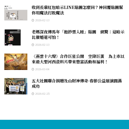
收到長輩紅包暗示LINE貼圖怎麼回？神回覆貼圖幫
你用魔法打敗魔法
2026-02-13
老媽深夜傳馬年「抱鈔票入睡」貼圖 網驚：這暗示
比催婚還可怕！
2026-02-13
《燕雲十六聲》合作巨星公開 空降巨蛋 為上市以
來最大型河西資料片帶來豐富活動和福利！
2026-03-04
五大社團聯合捐贈及山財神傳奇-春節公益展演圓滿
成功
2026-02-25