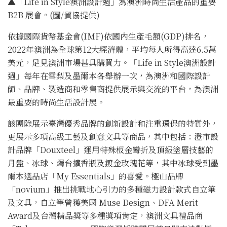
▲「Life in Style澳洲設計週」為澳洲時尚生活產品的重要
B2B 展會。(圖/貿協提供)
依據國際貨幣基金會(IMF)依國內生產毛額(GDP)排名，
2022年澳洲為全球第12大經濟體，平均每人所得高達6.5萬
美元，足見澳洲市場甚具購買力。「Life in Style澳洲設計
週」每年在雪梨及墨爾本各舉辦一次，為澳洲和國際設計
師、品牌、製造商和零售商提供展示與交流的平台，為澳洲
最重要的時尚生活設計展。
該團除展示臺灣優秀品牌的創新設計和注重環保的特質外，
更展示多項高級工藝及創意文具等商品，其中包括：澄市設
計品牌「Douxteel」運用特殊板金彎折及頂級塗層技藝的
月盤、冰球、燭台擴香瓶及鍍金玫瑰花等，其中冰球受到墨
爾本選品店「My Essentials」的喜愛。極山品牌
「novium」推出挑戰地心引力的多種磁力設計款式自立筆
及文具，自立筆曾獲美國 Muse Design、DFA Merit
Award及台灣精品獎等多種獎項肯定，澳洲文具禮品商