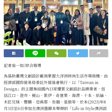
記者翁一如/綜合報導
為協助臺灣文創設計廠商掌握大洋洲時尚生活市場商機，由
經濟部國際貿易局委託外貿協會執行，以「Taiwan in
Design」的主題集結國內13家優質文創設計品牌業者，包
括江口、澄市、極山、紫伊、奇意果、海漂、十本、紙綸、
木匠兄妹、豐鵬、亞典那、叁個、星毅等，於本(2023)年8
月3日至6日參加在澳洲墨爾本舉辦的「Life in Style澳洲設