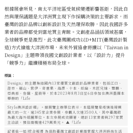
根據展會所見，南太平洋地區受氣候變遷影響甚鉅，因此自
然與環保議題是大洋洲買主現下作採購決策的主要訴求，而
臺灣的設計品牌以創新設計及天然環保取勝，因此我國許多
業者的品牌都受到當地買主青睞。文創產品涵括領域甚廣，
全球競爭更是激烈，此次臺灣團成功以D+MIT(臺灣設計製
造)方式搶進大洋洲市場，未來外貿協會將續以「Taiwan in
Design」主題帶領我國文創設計業者，以「設計力」提升
「競爭力」繼續積極布局全球。
標籤：
Design」的主題集結國內13家優質文創設計品牌業者，包括江口、
澄市、極山、紫伊、奇意果、海漂、十本、紙綸、木匠兄妹、豐鵬、
亞典那、叁個、星毅等，於本2023年8月3日至6日參加在澳洲墨爾本
舉辦的「Life
Style澳洲設計週」。據展覽主辦單位表示，本屆展覽是疫情後規模
最大的一次，逾345家企業參展，參觀人次達3500人，其中臺灣館
為最大海外組團單位。本次參展成效顯著，總計13家業者與297家買
主洽談，預估商機達429萬美元。 ▲「Life
記者翁一如/綜合報導 為協助臺灣文創設計廠商掌握大洋洲時尚生活