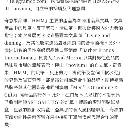
「Telegramco.com」國際資深採購開展首日即表達對極
山「novium」自立筆的採購及代理意願。
奇意果品牌「HMM」主要的產品為咖啡用品與文具，文具
產品中的尺筆、反正剪刀、滑動筆、板夾皆獲國內外大獎的
肯定；本次參展再次收到墨爾本文具商「Living and
dinning」及其他數家選品店及經銷商的合作商機。另外，
澳洲知名的男性高級選品進口經銷商「Barber Brands
International」負責人David Morton以其對男性產品的
品味及市場的瞭解表示，極山「novium」的自立筆、奇意
果「HMM」的尺筆、反正剪刀、滑動筆及叁個「軟水泥」
的皂盤及岩石皂等，都是該公司屬意合作的品牌，期待臺灣
品牌將與其他國際品牌同列澳紐「Men’s Grooming &
Gifts」高端品牌行列。此外，江口及木匠兄妹的木製玩具
已收到西澳ART GALLERY 的訂單，豐鵬的聖誕節貼紙禮
盒、星毅的設計收納盒、亞典那的個人風格咖啡組、海漂的
簡潔功能性袋包等皆在展中接到下單詢價或代理合作的商
機。