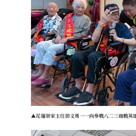
▲花蓮榮家主任游文勇一一向參戰八二三砲戰英