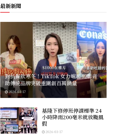
最新新聞
對抗餐飲寒冬！TikTok 女力崛起 短影音
助傳統品牌突破重圍創百萬銷量
2026-03-17
基隆下修停班停課標準 24
小時降雨200毫米就放颱風
假
2026-03-17