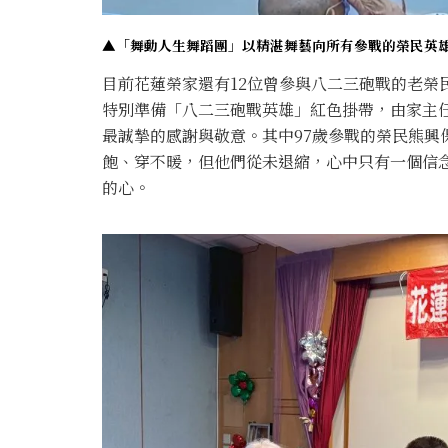
▲「舞動人生舞蹈團」以精湛舞藝向所有參戰的榮民英
目前花蓮榮家還有12位曾參與八二三砲戰的老榮
特別準備「八二三砲戰英雄」紅色掛帶，由家主
最誠摯的感謝與敬意。其中97歲參戰的榮民熊興
飽、穿不暖，但他們從未退縮，心中只有一個信
的心。