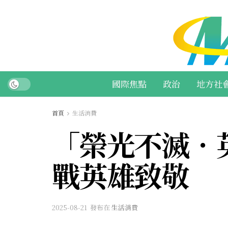
國際焦點
政治
地方社
首頁
生活消費
「榮光不滅．
戰英雄致敬
2025-08-21
發布在
生活消費