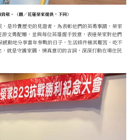
雄致敬。
（圖／花蓮榮家提供，下同）
民，是珍貴歷史的見證者，為表彰他們的英勇事蹟，榮家
任游文勇配贈，並與每位英雄握手致意，表達榮家對他們
保感動地分享當年參戰的日子，生活條件極其艱苦，吃不
念，就是守護家園，情真意切的言詞，深深打動在場住民