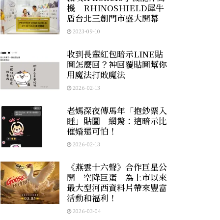
機 RHINOSHIELD犀牛
盾台北三創門市盛大開幕
2023-09-10
收到長輩紅包暗示LINE貼
圖怎麼回？神回覆貼圖幫你
用魔法打敗魔法
2026-02-13
老媽深夜傳馬年「抱鈔票入
睡」貼圖 網驚：這暗示比
催婚還可怕！
2026-02-13
《燕雲十六聲》合作巨星公
開 空降巨蛋 為上市以來
最大型河西資料片帶來豐富
活動和福利！
2026-03-04