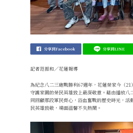
分享到Facebook
分享到LINE
記者范振和∕花蓮報導
為紀念八二三砲戰勝利67週年，花蓮榮家今（2
守護家園的榮民英雄致上最深敬意。藉由播放八
同回顧那段軍民齊心，浴血奮戰的歷史時光，活
民英雄致敬，場面溫馨不失熱鬧。