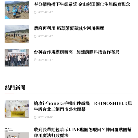
春分插秧播下生態希望 金山彩田深化生態保育觀念
2026-03-17
農廢再利用 稻草蓆覆蓋減少河川揚塵
2026-03-17
台英合作規模創新高 加速前瞻科技合作布局
2026-03-17
熱門新聞
搶攻iPhone15手機配件商機 RHINOSHIELD犀
牛盾台北三創門市盛大開幕
2023-09-10
收到長輩紅包暗示LINE貼圖怎麼回？神回覆貼圖幫
你用魔法打敗魔法