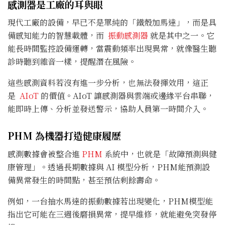
感測器是工廠的耳與眼
現代工廠的設備，早已不是單純的「鐵殼加馬達」，而是具
備感知能力的智慧載體，而
振動感測器
就是其中之一。它
能長時間監控設備運轉，當震動頻率出現異常，就像醫生聽
診時聽到雜音一樣，提醒潛在風險。
這些感測資料若沒有進一步分析，也無法發揮效用，這正
是
AIoT
的價值。AIoT 讓感測器與雲端或邊緣平台串聯，
能即時上傳、分析並發送警示，協助人員第一時間介入。
PHM 為機器打造健康履歷
感測數據會被整合進
PHM
系統中，也就是「故障預測與健
康管理」。透過長期數據與 AI 模型分析，PHM能預測設
備異常發生的時間點，甚至預估剩餘壽命。
例如，一台抽水馬達的振動數據若出現變化，PHM模型能
指出它可能在三週後磨損異常，提早維修，就能避免突發停