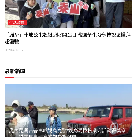
生活消費
「頭牙」土地公生超級求財開運日 校園學生分享傳說這樣拜
超靈驗
2026-03-17
最新新聞
黑面琵鷺吉普車成觀鳥亮點!觀鳥馬拉松系列活動得獎家
庭 搭乘專車到嘉義觀鳥賞燈會