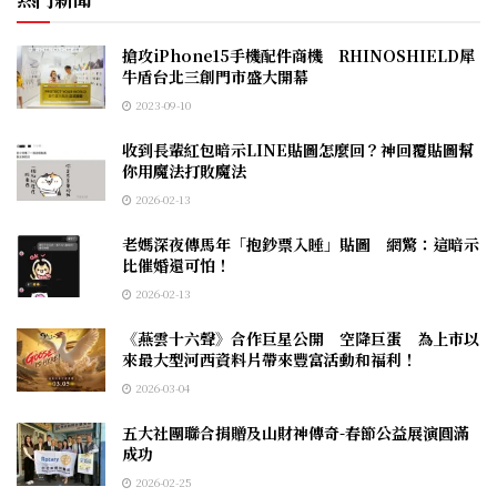
搶攻iPhone15手機配件商機 RHINOSHIELD犀
牛盾台北三創門市盛大開幕
2023-09-10
收到長輩紅包暗示LINE貼圖怎麼回？神回覆貼圖幫
你用魔法打敗魔法
2026-02-13
老媽深夜傳馬年「抱鈔票入睡」貼圖 網驚：這暗示
比催婚還可怕！
2026-02-13
《燕雲十六聲》合作巨星公開 空降巨蛋 為上市以
來最大型河西資料片帶來豐富活動和福利！
2026-03-04
五大社團聯合捐贈及山財神傳奇-春節公益展演圓滿
成功
2026-02-25