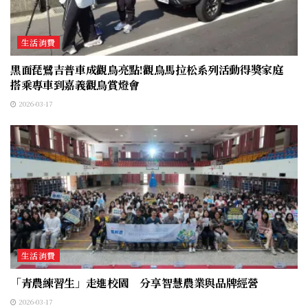
生活消費
黑面琵鷺吉普車成觀鳥亮點!觀鳥馬拉松系列活動得獎家庭
搭乘專車到嘉義觀鳥賞燈會
2026-03-17
生活消費
「青農練習生」走進校園 分享智慧農業與品牌經營
2026-03-17