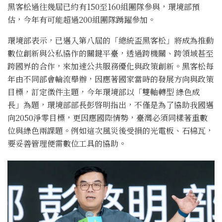
黑客松過往幾屆已約有150至160組團隊參與，環境部預
估，今年有可能超過200組團隊踴躍參加。
環境部表示，已邁入第八屆的「總統盃黑客松」將成為推動
數位創新與公私協作的關鍵平臺，透過跨機關、跨領域甚至
跨國界的合作，來加速公共服務優化與政策創新。黑客松每
年由不同部會輪流舉辦，因應著國家當時的發展方向與政策
目標，訂定徵件主題，今年環境部以「雙軸轉型 綠色成
長」為題，環境部部長彭啓明指出，不僅是為了協助我國邁
向2050淨零目標，更因應國際情勢，臺灣必須同樣著重數
位與綠色兩課題。例如這次風災後受損的光電板、石棉瓦，
要妥善管理便需數位工具的協助。