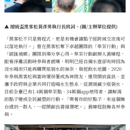
▲ 總統盃黑客松黃彥男執行長致詞。(圖/主辦單位提供)
「黑客松不只是寫程式，更是有機會讓點子經跨域交流後可
以落地執行。」曾在黑客松奪下卓越團隊的「奉茶行動」與
「碳匯城鄉」團隊到場分享心得。奉茶行動創辦人黃暐程，
眼看淨灘活動時參與者感嘆，明明已經自備水壺卻有時因為
沒水喝而只能再購買瓶裝水的無奈，發起飲水地圖，2020
年參與黑客松與當時環保署成為神隊友，運用開放資訊、並
攜手政府與企業共同打造喝水生態系，從源頭減少瓶裝水，
目前全臺已有1.4萬個奉茶點、34萬個app使用者，讓解渴
的點子變成全民減塑的行動。「帶著你的好點子，來這個舞
台遇到一群人，一起開創良善循環吧。」黃暐程鼓舞各界參
與。