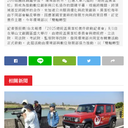
200組團隊踴躍參加。 環境部表示，已邁入第八屆的「總統盃黑客
松」將成為推動數位創新與公私協作的關鍵平臺，透過跨機關、跨領
域甚至跨國界的合作，來加速公共服務優化與政策創新。黑客松每年
由不同部會輪流舉辦，因應著國家當時的發展方向與政策目標，訂定
徵件主題，今年環境部以「雙軸轉型
記者張辰卿/台北報導 「2025總統盃黑客松徵件啟動記者會」8/1日
在華山文創園區盛大舉行，由總統盃黑客松委員會與總統府、立法
院、司法院、考試院、監察院等四院，偕同環境部共同宣布競賽活動
正式啟動。 此屆活動由環境部與數位發展部協力推動，以「雙軸轉型
相關新聞