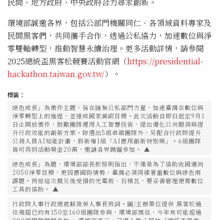
民間、地方政府、中央政府合力尋求創新。
環境部誠邀各界，包括公部門機關同仁、各領域資料專家及
民間黑客們，共同攜手合作，透過公私協力，加速數位與淨
零雙軸轉型，推動智慧永續治理。更多活動詳情，請參閱
2025總統盃黑客松競賽活動官網（
https://presidential-
hackathon.taiwan.gov.tw/
）。
標籤：
綠色成長」為徵件主題，旨在匯集公私部門力量，加速臺灣在數位與
淨零轉型上的進程，並達成國家減碳目標。此次活動自即日起至9月1
日止開放徵件，鼓勵團隊運用人工智慧技術，提出優化公共服務與提
升行政效能的創新方案。除選出5組卓越團隊外，另配合行政院提升
公務人員AI知能計畫，將新增1組「AI應用創新特別獎」。6組團隊
皆可得到活動獎金20萬，邀請各界踴躍參加。 ▲
綠色成長」為題，環境部部長彭啓明指出，不僅是為了協助我國邁向
2050淨零目標，更因應國際情勢，臺灣必須同樣著重數位與綠色兩
課題。例如這次風災後受損的光電板、石棉瓦，要妥善管理便需數位
工具的協助。 ▲
行政院人事行政總處蘇俊榮人事長致詞。圖/主辦單位提供 黑客松過
往幾屆已約有150至160組團隊參與，環境部預估，今年有可能超過