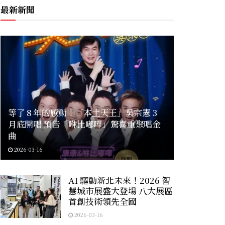
最新新聞
等了 8 年的感動！「本土天王」吳宗憲 3
月底開唱 預告「咻比嘟嘩」驚喜重聚唱金
曲
2026-03-16
AI 驅動新北未來！2026 智
慧城市展盛大登場 八大展區
首創技術領先全國
2026-03-16