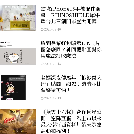
搶攻iPhone15手機配件商
機 RHINOSHIELD犀牛
盾台北三創門市盛大開幕
2023-09-10
收到長輩紅包暗示LINE貼
圖怎麼回？神回覆貼圖幫你
用魔法打敗魔法
2026-02-13
老媽深夜傳馬年「抱鈔票入
睡」貼圖 網驚：這暗示比
催婚還可怕！
2026-02-13
《燕雲十六聲》合作巨星公
開 空降巨蛋 為上市以來
最大型河西資料片帶來豐富
活動和福利！