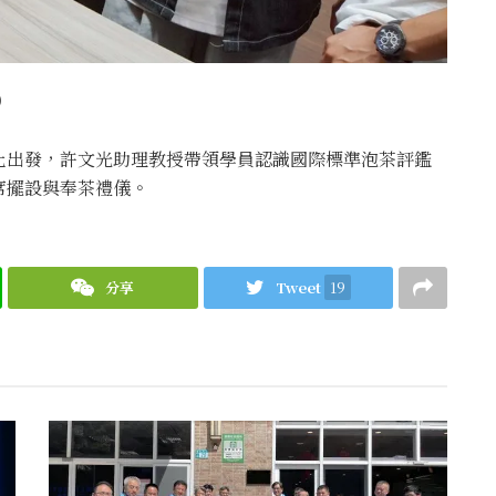
)
化出發，許文光助理教授帶領學員認識國際標準泡茶評鑑
席擺設與奉茶禮儀。
分享
Tweet
19