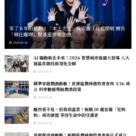
等了 8 年的感動！「本土天王」吳宗憲 3 月底開唱 預告
「咻比嘟嘩」驚喜重聚唱金曲
2026-03-16
AI 驅動新北未來！2026 智慧城市展盛大登場 八大
展區首創技術領先全國
2026-03-16
精準掌握農漁動脈！貢寮區農林漁牧普查所 3/16 成
立 科學數據導航農業政策
2026-03-16
雖然看不見，但我很溫柔！板橋 10 歲盲貓「花奶
奶」成功康復 等待生命中的守護者
2026-03-16
掌握都市綠脈動！板橋區農林漁牧普查所正式成立