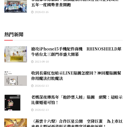
五年一度國勢普查開跑
2026-03-16
熱門新聞
搶攻iPhone15手機配件商機 RHINOSHIELD犀
牛盾台北三創門市盛大開幕
2023-09-10
收到長輩紅包暗示LINE貼圖怎麼回？神回覆貼圖幫
你用魔法打敗魔法
2026-02-13
老媽深夜傳馬年「抱鈔票入睡」貼圖 網驚：這暗示
比催婚還可怕！
2026-02-13
《燕雲十六聲》合作巨星公開 空降巨蛋 為上市以
來最大型河西資料片帶來豐富活動和福利！