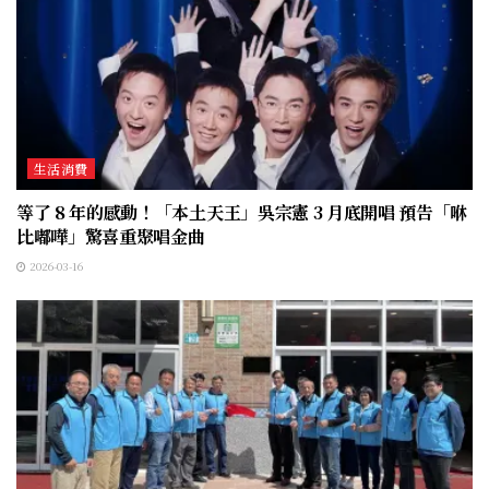
生活消費
等了 8 年的感動！「本土天王」吳宗憲 3 月底開唱 預告「咻
比嘟嘩」驚喜重聚唱金曲
2026-03-16