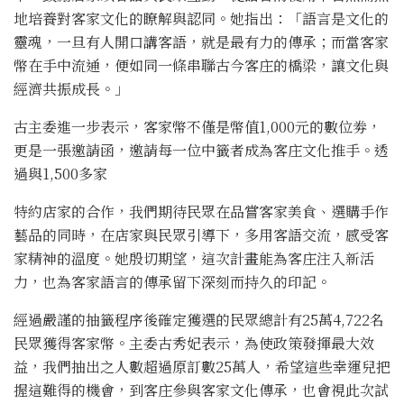
地培養對客家文化的瞭解與認同。她指出：「語言是文化的
靈魂，一旦有人開口講客語，就是最有力的傳承；而當客家
幣在手中流通，便如同一條串聯古今客庄的橋梁，讓文化與
經濟共振成長。」
古主委進一步表示，客家幣不僅是幣值1,000元的數位劵，
更是一張邀請函，邀請每一位中籤者成為客庄文化推手。透
過與1,500多家
特約店家的合作，我們期待民眾在品嘗客家美食、選購手作
藝品的同時，在店家與民眾引導下，多用客語交流，感受客
家精神的溫度。她殷切期望，這次計畫能為客庄注入新活
力，也為客家語言的傳承留下深刻而持久的印記。
經過嚴謹的抽籤程序後確定獲選的民眾總計有25萬4,722名
民眾獲得客家幣。主委古秀妃表示，為使政策發揮最大效
益，我們抽出之人數超過原訂數25萬人，希望這些幸運兒把
握這難得的機會，到客庄參與客家文化傳承，也會視此次試