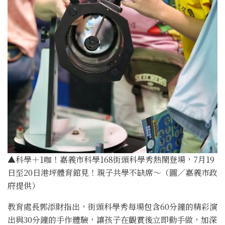
▲科學＋1咖！嘉義市科學168街頭科學秀熱鬧登場，7月19
日至20日港坪體育館見！親子共學不缺席～（圖／嘉義市政
府提供）
教育處長郭添財指出，街頭科學秀每場包含60分鐘的精彩演
出與30分鐘的手作體驗，讓孩子在觀賞後立即動手做，加深