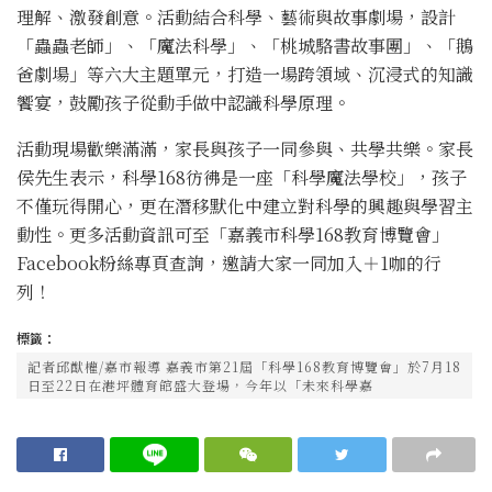
理解、激發創意。活動結合科學、藝術與故事劇場，設計
「蟲蟲老師」、「魔法科學」、「桃城駱書故事團」、「鵝
爸劇場」等六大主題單元，打造一場跨領域、沉浸式的知識
饗宴，鼓勵孩子從動手做中認識科學原理。
活動現場歡樂滿滿，家長與孩子一同參與、共學共樂。家長
侯先生表示，科學168彷彿是一座「科學魔法學校」，孩子
不僅玩得開心，更在潛移默化中建立對科學的興趣與學習主
動性。更多活動資訊可至「嘉義市科學168教育博覽會」
Facebook粉絲專頁查詢，邀請大家一同加入＋1咖的行
列！
標籤：
記者邱猷權/嘉市報導 嘉義市第21屆「科學168教育博覽會」於7月18
日至22日在港坪體育館盛大登場，今年以「未來科學嘉