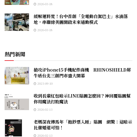
2026-03-18
緩解運將荒！台中首創「全電動自駕巴士」水湳落
地，串聯綠美圖開啟未來通勤模式
2026-03-18
熱門新聞
搶攻iPhone15手機配件商機 RHINOSHIELD犀
牛盾台北三創門市盛大開幕
2023-09-10
收到長輩紅包暗示LINE貼圖怎麼回？神回覆貼圖幫
你用魔法打敗魔法
2026-02-13
老媽深夜傳馬年「抱鈔票入睡」貼圖 網驚：這暗示
比催婚還可怕！
2026-02-13