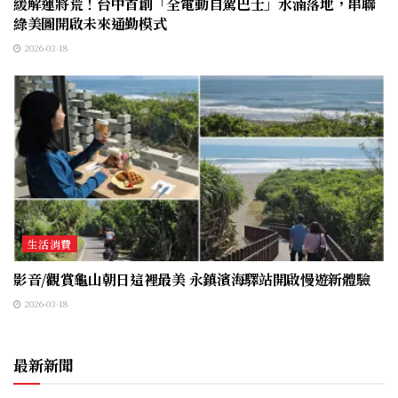
緩解運將荒！台中首創「全電動自駕巴士」水湳落地，串聯
綠美圖開啟未來通勤模式
2026-03-18
生活消費
影音/觀賞龜山朝日這裡最美 永鎮濱海驛站開啟慢遊新體驗
2026-03-18
最新新聞