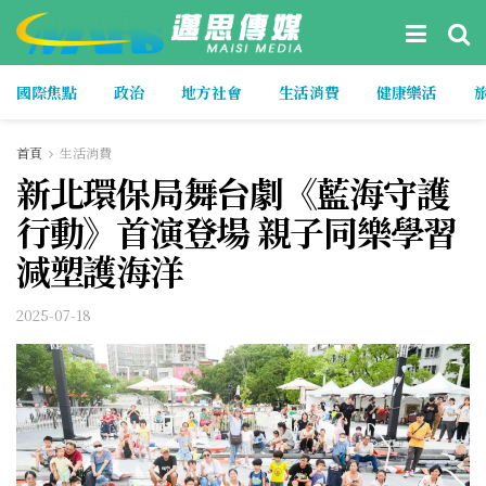
國際焦點
政治
地方社會
生活消費
健康樂活
首頁
生活消費
新北環保局舞台劇《藍海守護
行動》首演登場 親子同樂學習
減塑護海洋
2025-07-18