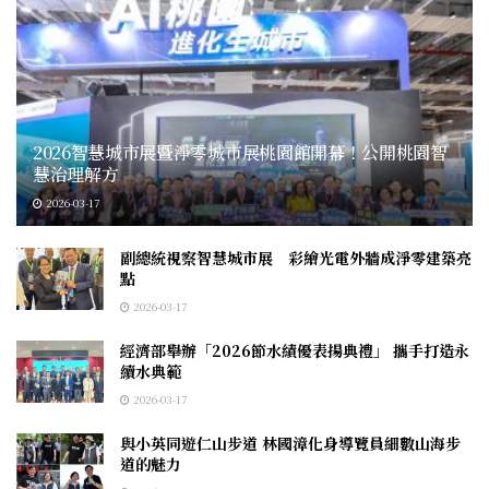
2026智慧城市展暨淨零城市展桃園館開幕！公開桃園智
慧治理解方
2026-03-17
副總統視察智慧城市展 彩繪光電外牆成淨零建築亮
點
2026-03-17
經濟部舉辦「2026節水績優表揚典禮」 攜手打造永
續水典範
2026-03-17
與小英同遊仁山步道 林國漳化身導覽員細數山海步
道的魅力