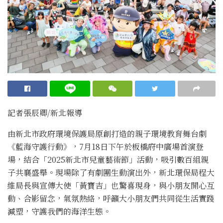
記者張辰卿
/新北
報導
由新北市政府環境保護局原創打造的親子環境教育舞台劇
《藍海守護行動》，7月18日下午於板橋府中廣場首演登
場，結合「2025新北市兒童藝術節」活動，吸引數百組親
子共襄盛舉。現場除了有劇團生動演出外，新北環保局程大
維局長與宣傳大使「黃寶吉」也驚喜現身，與小朋友開心互
動、合影留念，氣氛熱絡，呼籲大小朋友們共同從生活實踐
減塑，守護我們的海洋生態。