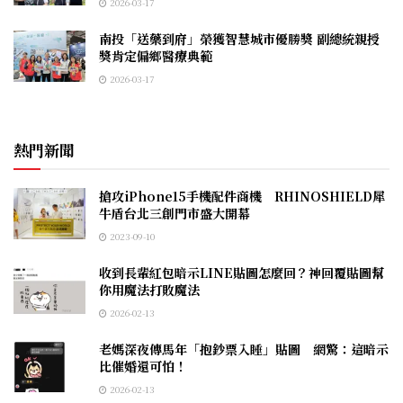
2026-03-17
南投「送藥到府」榮獲智慧城市優勝獎 副總統親授
獎肯定偏鄉醫療典範
2026-03-17
熱門新聞
搶攻iPhone15手機配件商機 RHINOSHIELD犀
牛盾台北三創門市盛大開幕
2023-09-10
收到長輩紅包暗示LINE貼圖怎麼回？神回覆貼圖幫
你用魔法打敗魔法
2026-02-13
老媽深夜傳馬年「抱鈔票入睡」貼圖 網驚：這暗示
比催婚還可怕！
2026-02-13