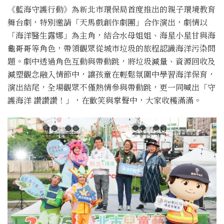
《藍海守護行動》為新北市環保局首度推出的親子環境教育
舞台劇，特別邀請「天馬戲創作劇團」合作演出，劇情以
「海洋醫生露娜」為主角，結合水母姐姐、海星小星甘與海
龜哥哥等角色，帶領觀眾從城市垃圾的旅程認識海洋污染問
題。劇中透過角色互動與帶動跳，將垃圾減量、資源回收及
減塑觀念融入情節中，讓孩童在輕鬆氛圍中學習海洋保育，
演出結尾，全場觀眾不僅熱情參與帶動跳，更一同喊出「守
護海洋 讚讚讚！」，在歡笑與掌聲中，大家收穫滿滿。