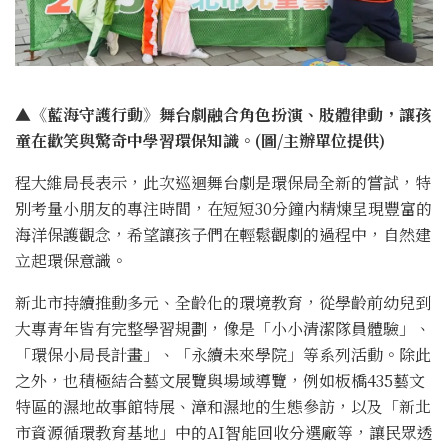
▲《藍海守護行動》舞台劇融合角色扮演、肢體律動，讓孩
童在歡笑與驚奇中學習環保知識。(圖/主辦單位提供)
程大維局長表示，此次巡迴舞台劇是環保局全新的嘗試，特
別考量小朋友的專注時間，在短短30分鐘內精煉呈現豐富的
海洋保護觀念，希望讓孩子們在輕鬆觀劇的過程中，自然建
立起環保意識。
新北市持續推動多元、全齡化的環境教育，從學齡前幼兒到
大專青年皆有完整學習規劃，像是「小小清潔隊員體驗」、
「環保小局長計畫」、「永續未來學院」等系列活動。除此
之外，也積極結合藝文展覽與場域導覽，例如板橋435藝文
特區的濕地故事館特展、漳和濕地的生態參訪，以及「新北
市資源循環教育基地」中的AI智能回收分選廠等，讓民眾透