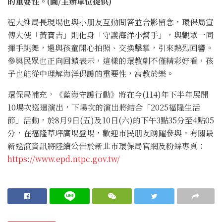
的重要性。(圖/主辦單位提供)
程大維局長現場也與小朋友互動問答並合影留念，環保局宣
傳大使「黃寶吉」則化身「守護海洋小幫手」，與觀眾一同
揮手跳舞，還與孩童開心拍照、交換擊掌，引來熱烈回響。
參與民眾也正向回饋表示，這樣的環教劇不僅精彩好看，孩
子也能從中理解海洋保護的重要性，寓教於樂。
環保局補充，《藍海守護行動》將在今(114)年下半年展開
10場次巡迴演出，下場次的演出將結合「2025福隆生活
節」活動，於8月9日(五)及10日(六)的下午3點35分至4點05
分，在福隆草坪廣場登場，歡迎市民朋友踴躍參與。有關最
新巡演資訊將陸續公告於新北市環保局官網及粉絲專頁：
https://www.epd.ntpc.gov.tw/