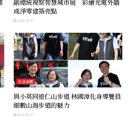
開
副總統視察智慧城市展 彩繪光電外牆
成淨零建築亮點
2026-03-17
生活消費
」
與小英同遊仁山步道 林國漳化身導覽員
細數山海步道的魅力
2026-03-17