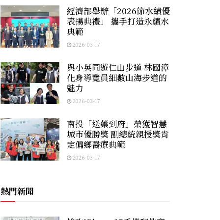
經濟部舉辦「2026節水績優
表揚典禮」 攜手打造永續水
典範
2026-03-17
與小英同遊仁山步道 林國漳
化身導覽員細數山海步道的
魅力
2026-03-17
南投「送藥到府」榮獲智慧
城市優勝獎 副總統親授獎肯
定偏鄉醫療典範
2026-03-17
熱門新聞