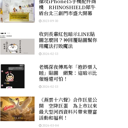
搶攻iPhone15手機配件商
機 RHINOSHIELD犀牛
盾台北三創門市盛大開幕
2023-09-10
收到長輩紅包暗示LINE貼
圖怎麼回？神回覆貼圖幫你
用魔法打敗魔法
2026-02-13
老媽深夜傳馬年「抱鈔票入
睡」貼圖 網驚：這暗示比
催婚還可怕！
2026-02-13
《燕雲十六聲》合作巨星公
開 空降巨蛋 為上市以來
最大型河西資料片帶來豐富
活動和福利！
2026-03-04