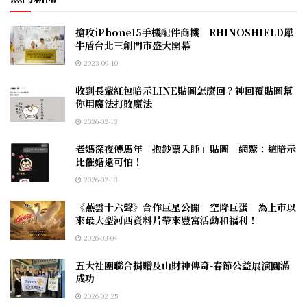
搶攻iPhone15手機配件商機 RHINOSHIELD犀
牛盾台北三創門市盛大開幕
2023-09-10
收到長輩紅包暗示LINE貼圖怎麼回？神回覆貼圖幫
你用魔法打敗魔法
2026-02-13
老媽深夜傳馬年「抱鈔票入睡」貼圖 網驚：這暗示
比催婚還可怕！
2026-02-13
《燕雲十六聲》合作巨星公開 空降巨蛋 為上市以
來最大型河西資料片帶來豐富活動和福利！
2026-03-04
五大社團聯合捐贈及山財神傳奇-春節公益展演圓滿
成功
2026-02-25