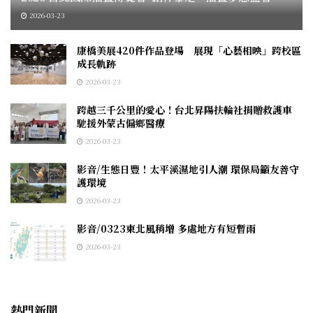
2026-03-23
康橋美展420件作品登場 展現「心藝相映」跨校區
成長軌跡
2026-03-23
跨越三千公里的愛心！台北昇陽扶輪社捐贈救護車
馳援外蒙古偏鄉醫療
2026-03-23
影音/生態日豐！太平溪濕地引人潮 環保局籲友善守
護環境
2026-03-23
影音/0323東北風稍增 多處地方有短暫雨
2026-03-23
熱門新聞