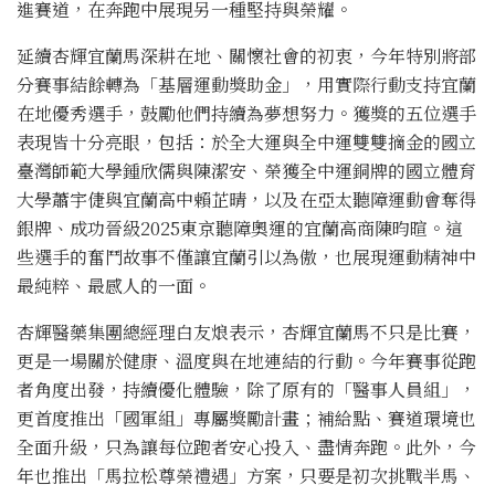
進賽道，在奔跑中展現另一種堅持與榮耀。
延續杏輝宜蘭馬深耕在地、關懷社會的初衷，今年特別將部
分賽事結餘轉為「基層運動獎助金」，用實際行動支持宜蘭
在地優秀選手，鼓勵他們持續為夢想努力。獲獎的五位選手
表現皆十分亮眼，包括：於全大運與全中運雙雙摘金的國立
臺灣師範大學鍾欣儒與陳潔安、榮獲全中運銅牌的國立體育
大學蕭宇倢與宜蘭高中賴芷晴，以及在亞太聽障運動會奪得
銀牌、成功晉級2025東京聽障奧運的宜蘭高商陳昀暄。這
些選手的奮鬥故事不僅讓宜蘭引以為傲，也展現運動精神中
最純粹、最感人的一面。
杏輝醫藥集團總經理白友烺表示，杏輝宜蘭馬不只是比賽，
更是一場關於健康、溫度與在地連結的行動。今年賽事從跑
者角度出發，持續優化體驗，除了原有的「醫事人員組」，
更首度推出「國軍組」專屬獎勵計畫；補給點、賽道環境也
全面升級，只為讓每位跑者安心投入、盡情奔跑。此外，今
年也推出「馬拉松尊榮禮遇」方案，只要是初次挑戰半馬、