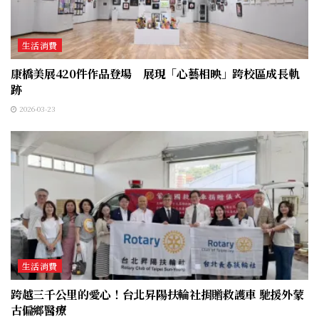
生活消費
康橋美展420件作品登場 展現「心藝相映」跨校區成長軌
跡
2026-03-23
生活消費
跨越三千公里的愛心！台北昇陽扶輪社捐贈救護車 馳援外蒙
古偏鄉醫療