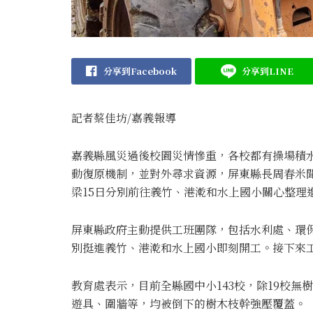
分享到Facebook
分享到LINE
記者蔡佳坊/嘉義報導
嘉義縣風災過後校園災情慘重，各校都有操場積
動復原機制，並對外尋求資源，屏東縣長周春米
梁15日分別前往義竹、港漧和水上國小關心整理
屏東縣政府主動提供工班團隊，包括水利處、環保
別挺進義竹、港漧和水上國小即刻開工。接下來
教育處表示，目前全縣國中小143校，除19校無
遊具、圍牆等，均被倒下的樹木枝幹強壓覆蓋。