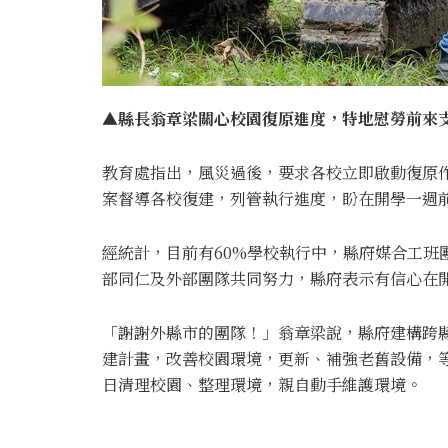
▲縣長翁章梁關心校園復原進度，特地慰勞前來
教育處指出，風災過後，要求各校立即啟動復原
案督導各校復建，列管執行進度，盼在開學一週
經統計，目前有60%學校執行中，縣府媒合工班
部同仁及外部團隊共同努力，縣府表示有信心在
「謝謝外縣市的團隊！」翁章梁說，縣府建構跨
建計畫，改善校園環境，更新、補強老舊設備，
日清理校園、整理環境，親自動手維護環境。