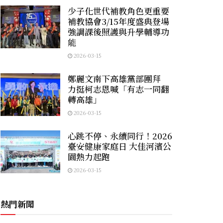
少子化世代補教角色更重要
補教協會3/15年度盛典登場
強調課後照護與升學輔導功
能
2026-03-15
鄭麗文南下高雄黨部團拜
力挺柯志恩喊「有志一同翻
轉高雄」
2026-03-15
心跳不停、永續同行！2026
臺安健康家庭日 大佳河濱公
園熱力起跑
2026-03-15
熱門新聞