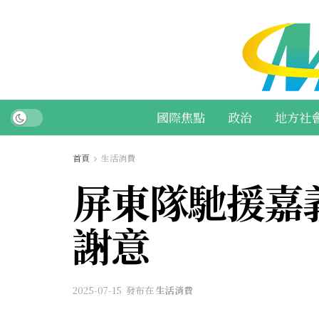
國際焦點
政治
地方社
首頁
生活消費
屏東隊馳援嘉
謝意
2025-07-15
發布在
生活消費