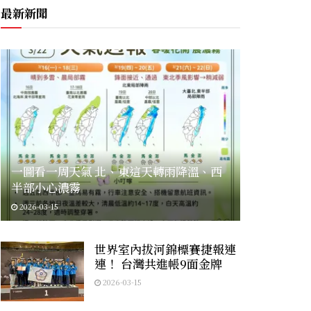
最新新聞
一圖看一周天氣 北、東這天轉雨降溫、西
半部小心濃霧
2026-03-15
世界室內拔河錦標賽捷報連
連！ 台灣共進帳9面金牌
2026-03-15