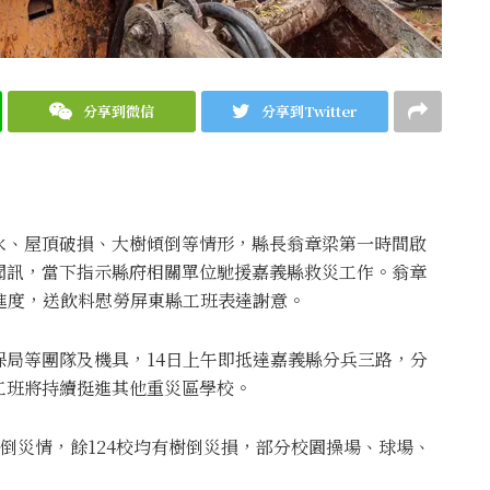
分享到微信
分享到Twitter
水、屋頂破損、大樹傾倒等情形，縣長翁章梁第一時間啟
聞訊，當下指示縣府相關單位馳援嘉義縣救災工作。翁章
進度，送飲料慰勞屏東縣工班表達謝意。
局等團隊及機具，14日上午即抵達嘉義縣分兵三路，分
工班將持續挺進其他重災區學校。
樹倒災情，餘124校均有樹倒災損，部分校園操場、球場、