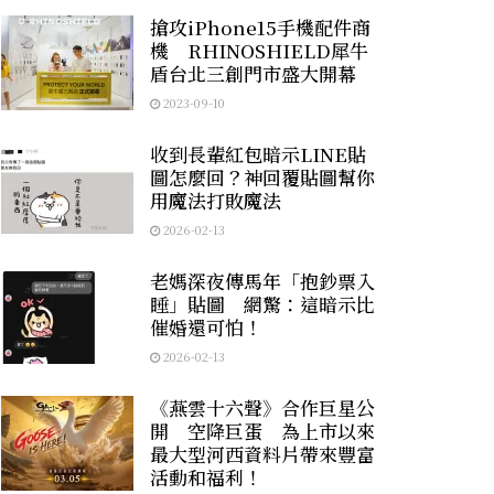
搶攻iPhone15手機配件商
機 RHINOSHIELD犀牛
盾台北三創門市盛大開幕
2023-09-10
收到長輩紅包暗示LINE貼
圖怎麼回？神回覆貼圖幫你
用魔法打敗魔法
2026-02-13
老媽深夜傳馬年「抱鈔票入
睡」貼圖 網驚：這暗示比
催婚還可怕！
2026-02-13
《燕雲十六聲》合作巨星公
開 空降巨蛋 為上市以來
最大型河西資料片帶來豐富
活動和福利！