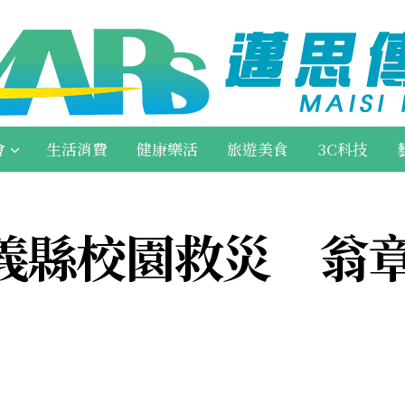
會
生活消費
健康樂活
旅遊美食
3C科技
義縣校園救災 翁