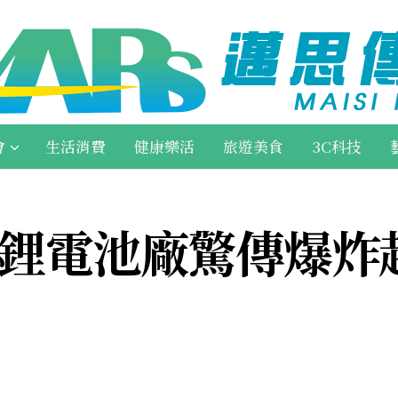
會
生活消費
健康樂活
旅遊美食
3C科技
港鋰電池廠驚傳爆炸