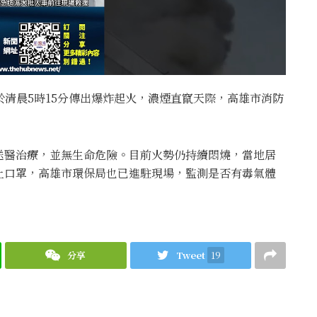
於清晨5時15分傳出爆炸起火，濃煙直竄天際，高雄市消防
送醫治療，並無生命危險。目前火勢仍持續悶燒，當地居
上口罩，高雄市環保局也已進駐現場，監測是否有毒氣體
分享
Tweet
19