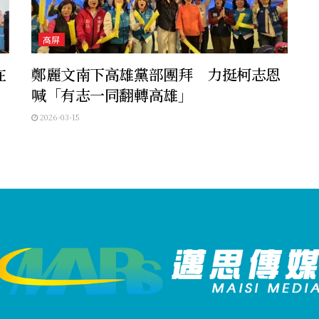
高屏
在
鄭麗文南下高雄黨部團拜 力挺柯志恩
喊「有志一同翻轉高雄」
2026-03-15