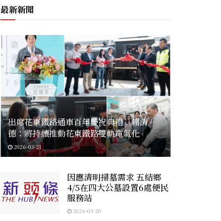
最新新聞
出席花東鐵路通車百年慶祝典禮 賴清
德：將持續推動花東鐵路雙軌電氣化
2026-03-21
因應清明掃墓需求 五結鄉
4/5在四大公墓設置6處便民
服務站
2026-03-20