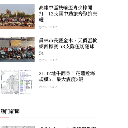
高雄中區扶輪盃青少棒開
打 12支國中勁旅齊聚拚榮
耀
2026-03-20
員林市長暨金木、天爵盃軟
網錦標賽 53支隊伍切磋球
技
2026-03-20
21:32地牛翻身！花蓮近海
規模5.1 最大震度3級
2026-03-20
熱門新聞