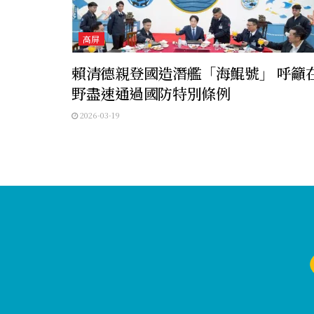
高屏
賴清德親登國造潛艦「海鯤號」 呼籲
野盡速通過國防特別條例
2026-03-19