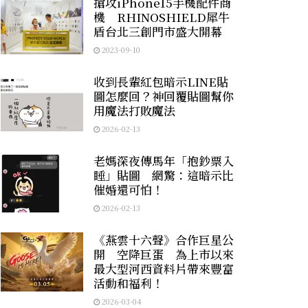
搶攻iPhone15手機配件商
機 RHINOSHIELD犀牛
盾台北三創門市盛大開幕
2023-09-10
收到長輩紅包暗示LINE貼
圖怎麼回？神回覆貼圖幫你
用魔法打敗魔法
2026-02-13
老媽深夜傳馬年「抱鈔票入
睡」貼圖 網驚：這暗示比
催婚還可怕！
2026-02-13
《燕雲十六聲》合作巨星公
開 空降巨蛋 為上市以來
最大型河西資料片帶來豐富
活動和福利！
2026-03-04