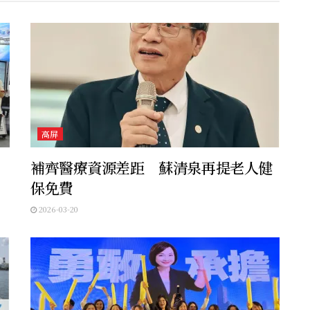
高屏
補齊醫療資源差距 蘇清泉再提老人健
保免費
2026-03-20