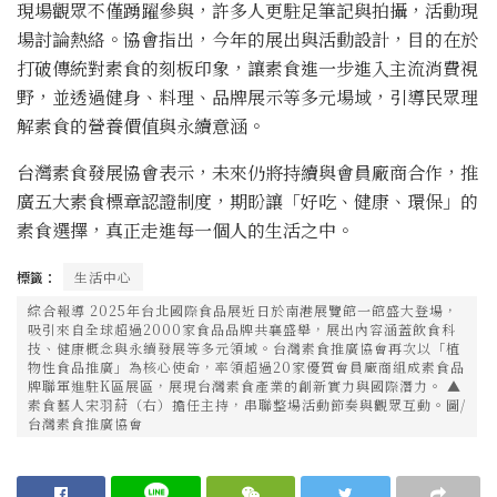
現場觀眾不僅踴躍參與，許多人更駐足筆記與拍攝，活動現
場討論熱絡。協會指出，今年的展出與活動設計，目的在於
打破傳統對素食的刻板印象，讓素食進一步進入主流消費視
野，並透過健身、料理、品牌展示等多元場域，引導民眾理
解素食的營養價值與永續意涵。
台灣素食發展協會表示，未來仍將持續與會員廠商合作，推
廣五大素食標章認證制度，期盼讓「好吃、健康、環保」的
素食選擇，真正走進每一個人的生活之中。
標籤：
生活中心
綜合報導 2025年台北國際食品展近日於南港展覽館一館盛大登場，
吸引來自全球超過2000家食品品牌共襄盛舉，展出內容涵蓋飲食科
技、健康概念與永續發展等多元領域。台灣素食推廣協會再次以「植
物性食品推廣」為核心使命，率領超過20家優質會員廠商組成素食品
牌聯軍進駐K區展區，展現台灣素食產業的創新實力與國際潛力。 ▲
素食藝人宋羽葤（右）擔任主持，串聯整場活動節奏與觀眾互動。圖/
台灣素食推廣協會