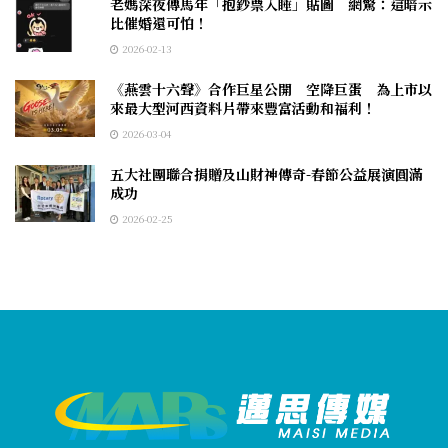
老媽深夜傳馬年「抱鈔票入睡」貼圖 網驚：這暗示
比催婚還可怕！
2026-02-13
《燕雲十六聲》合作巨星公開 空降巨蛋 為上市以
來最大型河西資料片帶來豐富活動和福利！
2026-03-04
五大社團聯合捐贈及山財神傳奇-春節公益展演圓滿
成功
2026-02-25