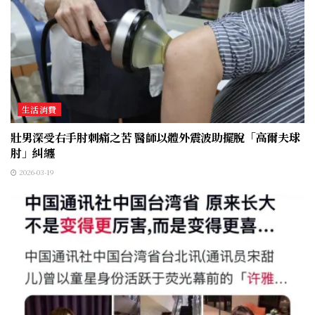
生活消費
壯男深受右手肘刺痛之苦 醫師以體外震波助擺脫「高爾夫球
肘」糾纏
2026-03-19