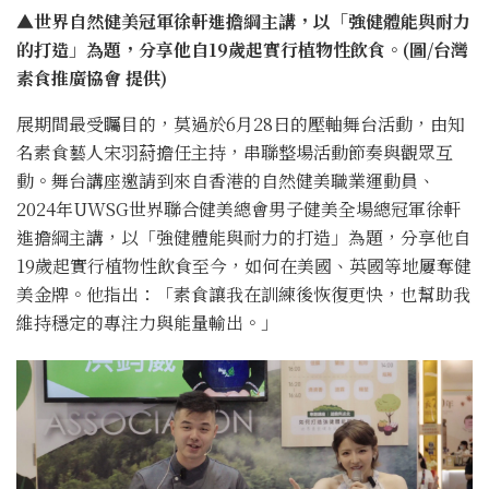
▲世界自然健美冠軍徐軒進擔綱主講，以「強健體能與耐力
的打造」為題，分享他自19歲起實行植物性飲食。(圖/台灣
素食推廣協會 提供)
展期間最受矚目的，莫過於6月28日的壓軸舞台活動，由知
名素食藝人宋羽葤擔任主持，串聯整場活動節奏與觀眾互
動。舞台講座邀請到來自香港的自然健美職業運動員、
2024年UWSG世界聯合健美總會男子健美全場總冠軍徐軒
進擔綱主講，以「強健體能與耐力的打造」為題，分享他自
19歲起實行植物性飲食至今，如何在美國、英國等地屢奪健
美金牌。他指出：「素食讓我在訓練後恢復更快，也幫助我
維持穩定的專注力與能量輸出。」