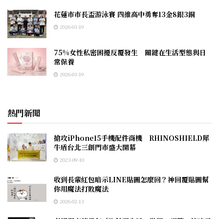
花蓮市市長盃游泳賽 四維高中勇奪13金8銀3銅
2026-03-19
75%女性私密困擾反覆發生 關鍵在生活型態與日
常保養
2026-03-19
熱門新聞
搶攻iPhone15手機配件商機 RHINOSHIELD犀
牛盾台北三創門市盛大開幕
2023-09-10
收到長輩紅包暗示LINE貼圖怎麼回？神回覆貼圖幫
你用魔法打敗魔法
2026-02-13