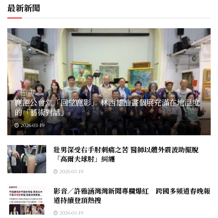
最新新聞
鹿港公會堂「回望鹿影」 林西雄油畫個展充滿在地溫度
的「藝術對話」
2026-03-19
壯男深受右手肘刺痛之苦 醫師以體外震波助擺脫
「高爾夫球肘」糾纏
2026-03-19
影音／許雅涵灣灣新聞專欄爆紅 跨國多頻道春晚報
道持續登頂熱搜
2026-03-19