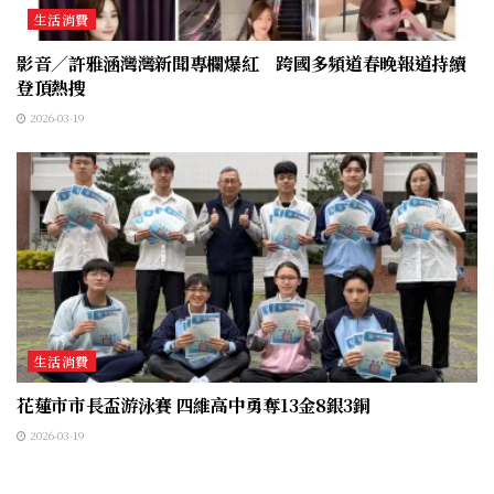
生活消費
影音／許雅涵灣灣新聞專欄爆紅 跨國多頻道春晚報道持續
登頂熱搜
2026-03-19
生活消費
花蓮市市長盃游泳賽 四維高中勇奪13金8銀3銅
2026-03-19