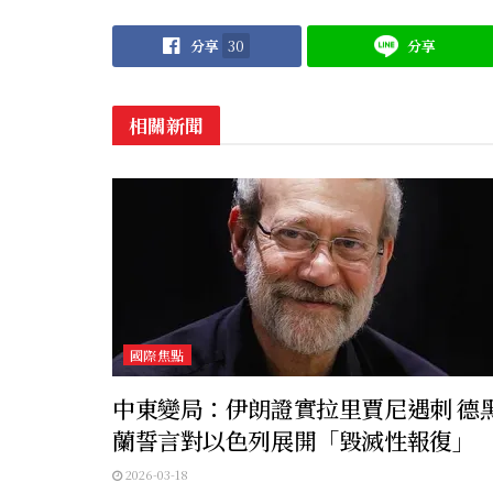
分享
30
分享
相關新聞
國際焦點
中東變局：伊朗證實拉里賈尼遇刺 德
蘭誓言對以色列展開「毀滅性報復」
2026-03-18