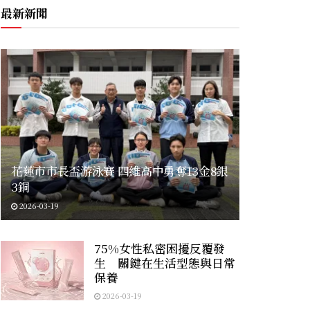
最新新聞
花蓮市市長盃游泳賽 四維高中勇奪13金8銀
3銅
2026-03-19
75%女性私密困擾反覆發
生 關鍵在生活型態與日常
保養
2026-03-19