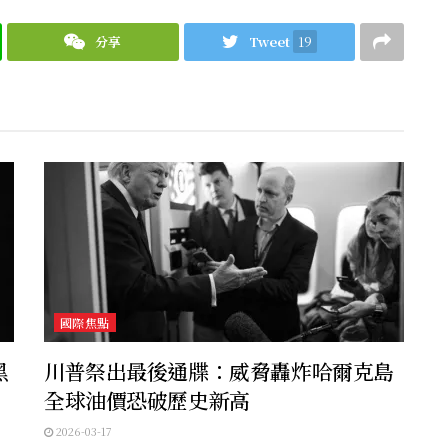
分享
Tweet
19
國際焦點
黑
川普祭出最後通牒：威脅轟炸哈爾克島
全球油價恐破歷史新高
2026-03-17