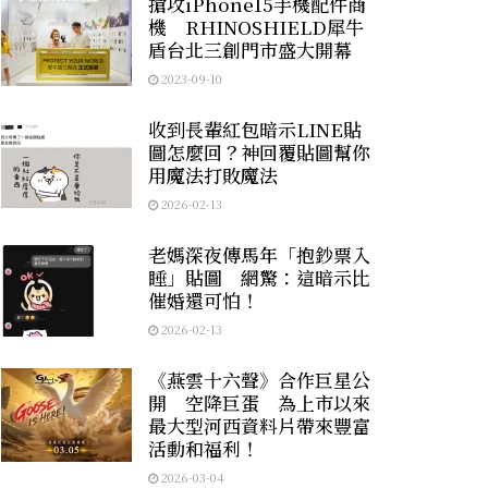
搶攻iPhone15手機配件商
機 RHINOSHIELD犀牛
盾台北三創門市盛大開幕
2023-09-10
收到長輩紅包暗示LINE貼
圖怎麼回？神回覆貼圖幫你
用魔法打敗魔法
2026-02-13
老媽深夜傳馬年「抱鈔票入
睡」貼圖 網驚：這暗示比
催婚還可怕！
2026-02-13
《燕雲十六聲》合作巨星公
開 空降巨蛋 為上市以來
最大型河西資料片帶來豐富
活動和福利！
2026-03-04