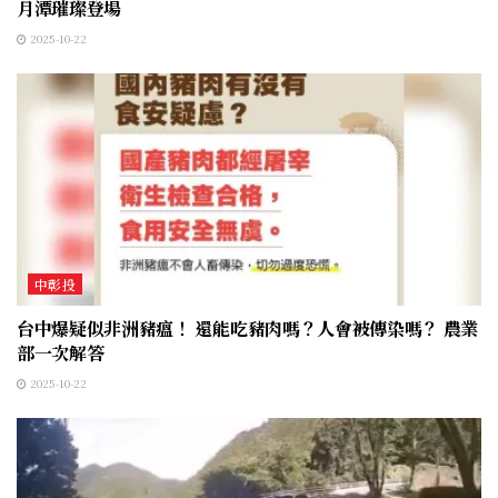
月潭璀璨登場
2025-10-22
中彰投
台中爆疑似非洲豬瘟！ 還能吃豬肉嗎？人會被傳染嗎？ 農業
部一次解答
2025-10-22