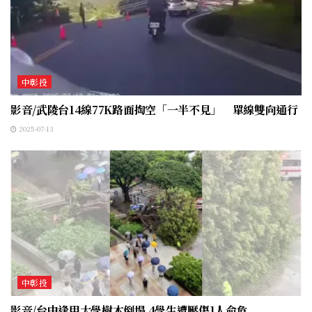
中彰投
影音/武陵台14線77K路面掏空「一半不見」 單線雙向通行
2025-07-13
中彰投
影音/台中逢甲大學樹木倒塌 4學生遭壓傷1人命危