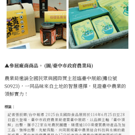
▲參展廠商商品。 (圖/臺中市政府農業局)
農業局邀請全國民眾與國際買主蒞臨臺中展館(攤位號
S0923)，一同品味來自土地的智慧選擇，見證臺中農業的
領鮮實力！
標籤：
記者張辰卿/台中報導 2025台北國際食品展將於114年6月25日至28
日盛大登場，臺中市政府農業局建置臺中展館，以品牌主軸「臺中領
鮮」出擊，攜手22家在地農民團體，精選逾100項優質農特產品及加
工品，強棒出擊，先馳得點，共同展現臺中農業結合科技與永續的最
新成果。臺中市政府農業局今17日於市政大樓惠中樓舉辦展前記者