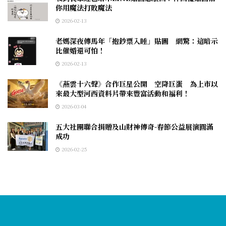
你用魔法打敗魔法
2026-02-13
老媽深夜傳馬年「抱鈔票入睡」貼圖 網驚：這暗示
比催婚還可怕！
2026-02-13
《燕雲十六聲》合作巨星公開 空降巨蛋 為上市以
來最大型河西資料片帶來豐富活動和福利！
2026-03-04
五大社團聯合捐贈及山財神傳奇-春節公益展演圓滿
成功
2026-02-25