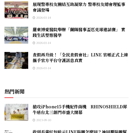
展現警專校友團結互助凝聚力 警專校友總會理監事
會議登場
2026-03-14
羅東博愛醫院舉辦「蘭陽醫事盃匹克球邀請賽」 實
踐生活型態醫學
2026-03-14
查假再升級！「全民查假會社」LINE 官帳正式上線
攜手官方平台守護訊息真實
2026-03-14
熱門新聞
搶攻iPhone15手機配件商機 RHINOSHIELD犀
牛盾台北三創門市盛大開幕
2023-09-10
收到長輩紅包暗示LINE貼圖怎麼回？神回覆貼圖幫