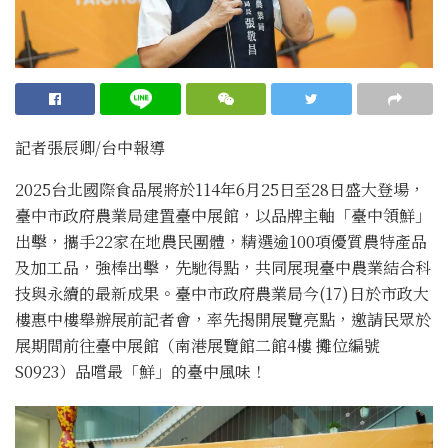
記者張辰卿
/
台
中
報導
2025台北國際食品展將於114年6月25日至28日盛大登場，
臺中市政府農業局建置臺中展館，以品牌主軸「臺中領鮮」
出擊，攜手22家在地農民團體，精選逾100項優質農特產品
及加工品，強棒出擊，先馳得點，共同展現臺中農業結合科
技與永續的最新成果。臺中市政府農業局今(17)日於市政大
樓惠中樓舉辦展前記者會，率先揭開展覽亮點，邀請民眾於
展期間前往臺中展館（南港展覽館二館4樓 攤位編號
S0923）品嚐最「鮮」的臺中風味！