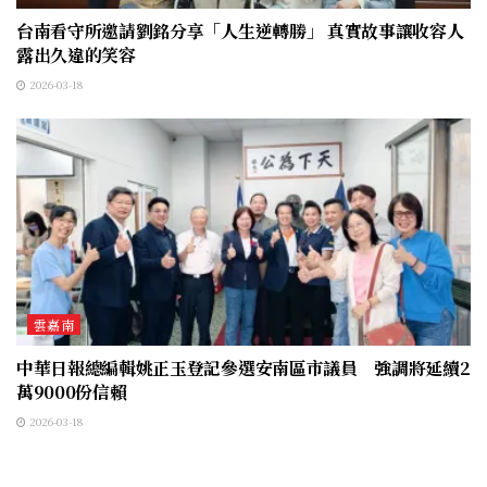
台南看守所邀請劉銘分享「人生逆轉勝」 真實故事讓收容人
露出久違的笑容
2026-03-18
雲嘉南
中華日報總編輯姚正玉登記參選安南區市議員 強調將延續2
萬9000份信賴
2026-03-18