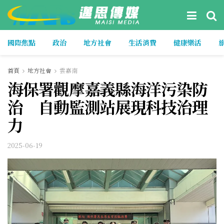
國際焦點
政治
地方社會
生活消費
健康樂活
首頁
地方社會
雲嘉南
海保署觀摩嘉義縣海洋污染防
治 自動監測站展現科技治理
力
2025-06-19