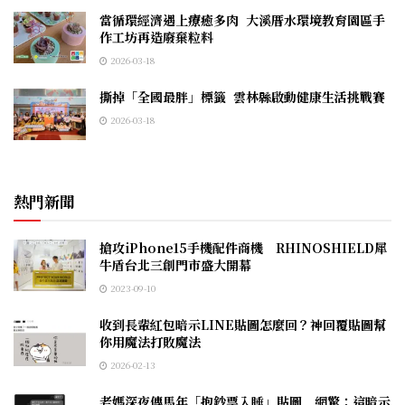
當循環經濟遇上療癒多肉 大溪厝水環境教育園區手
作工坊再造廢棄粒料
2026-03-18
撕掉「全國最胖」標籤 雲林縣啟動健康生活挑戰賽
2026-03-18
熱門新聞
搶攻iPhone15手機配件商機 RHINOSHIELD犀
牛盾台北三創門市盛大開幕
2023-09-10
收到長輩紅包暗示LINE貼圖怎麼回？神回覆貼圖幫
你用魔法打敗魔法
2026-02-13
老媽深夜傳馬年「抱鈔票入睡」貼圖 網驚：這暗示