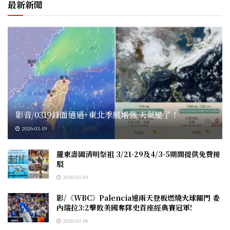
最新新聞
影音/0319鋒面通過+東北季風增強 天氣變了！
2026-03-19
羅東壽園清明祭祖 3/21-29及4/3-5期間提供免費接
駁
2026-03-19
影/《WBC》Palencia連兩天登板燃燒火球關門 委
內瑞拉3:2擊敗美國奪隊史首座經典賽冠軍!
2026-03-18