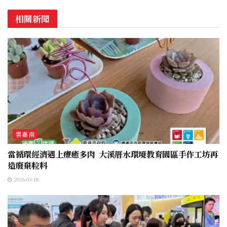
相關新聞
雲嘉南
當循環經濟遇上療癒多肉 大溪厝水環境教育園區手作工坊再
造廢棄粒料
2026-03-18