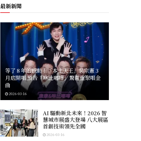
最新新聞
等了 8 年的感動！「本土天王」吳宗憲 3
月底開唱 預告「咻比嘟嘩」驚喜重聚唱金
曲
2026-03-16
AI 驅動新北未來！2026 智
慧城市展盛大登場 八大展區
首創技術領先全國
2026-03-16