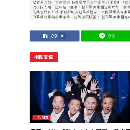
記者黃文博／台南報導 藝群醫學美容集團第21家診所「
批排隊人潮，造成路口塞車，藝群醫美集團近期以每一個
先其他只有10多家診所的其他醫美體系，台灣醫學美容市
的醫學背景與精準布局，持續擴張版圖。 藝群醫美集團完
分享
30
分享
相關新聞
生活消費