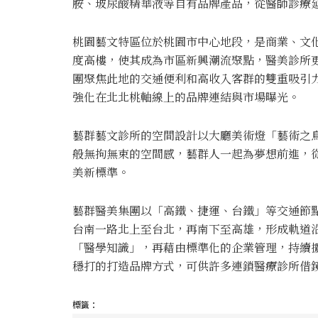
胺、玻尿酸精華液等自有品牌產品，從醫師診療
桃園藝文特區位於桃園市中心地段，是商業、文
度高樓，使其成為市區新興潮流聚點，醫美診所
團聚焦此地的交通便利和高收入客群的雙重吸引
強化在北北桃軸線上的品牌連結與市場曝光。
藝群藝文診所的空間設計以大廳美術燈「藝術之
般無拘無束的空間感，藝群人一起為夢想前進，
美新標準。
藝群醫美集團以「高鐵、捷運、台鐵」等交通節
台南一路北上至台北，再南下至高雄，形成軌道
「醫學知識」，再藉由標準化的企業管理，持續
穩打的打造品牌方式，可供許多連鎖醫療診所借
標籤：