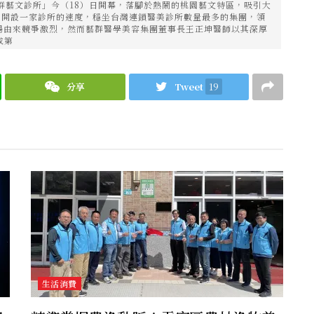
藝群藝文診所」今（18）日開幕，落腳於熱鬧的桃園藝文特區，吸引大
月開設一家診所的速度，穩坐台灣連鎖醫美診所數量最多的集團，領
場由來競爭激烈，然而藝群醫學美容集團董事長王正坤醫師以其深厚
成第
分享
Tweet
19
生活消費