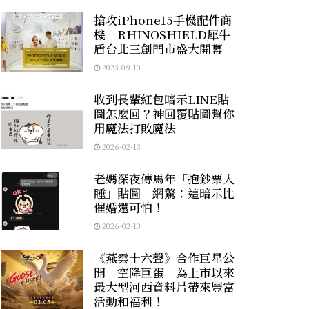
搶攻iPhone15手機配件商
機 RHINOSHIELD犀牛
盾台北三創門市盛大開幕
2023-09-10
收到長輩紅包暗示LINE貼
圖怎麼回？神回覆貼圖幫你
用魔法打敗魔法
2026-02-13
老媽深夜傳馬年「抱鈔票入
睡」貼圖 網驚：這暗示比
催婚還可怕！
2026-02-13
《燕雲十六聲》合作巨星公
開 空降巨蛋 為上市以來
最大型河西資料片帶來豐富
活動和福利！