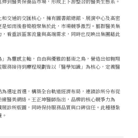
延伸到醫美保養品市場，形成上下游整合的醫美生態系。
化和交通的交匯核心，擁有圖書館總館、展演中心及高密
更是如雨後春筍般聚集於此，市場競爭激烈。藝群醫美集
力，看重該區客流量與高端需求，同時也反映出集團藉此
鳥」為靈感主軸，自由與優雅的藝術之鳥，營造出如翱翔
從服務接待到療程規劃皆以「醫學知識」為核心，定義醫
點為選址首選，構築全台軌道經濟布局，連鎖診所分布從
沿線醫美網絡。王正坤醫師指出，品牌的核心競爭力為
擴展診所版圖，同時保持服務品質與口碑信任。此種穩紮
鏡。