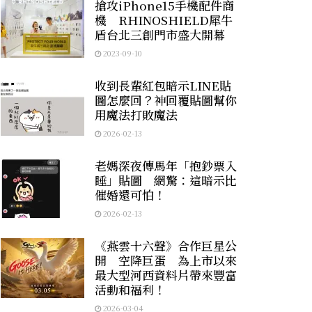
搶攻iPhone15手機配件商
機 RHINOSHIELD犀牛
盾台北三創門市盛大開幕
2023-09-10
收到長輩紅包暗示LINE貼
圖怎麼回？神回覆貼圖幫你
用魔法打敗魔法
2026-02-13
老媽深夜傳馬年「抱鈔票入
睡」貼圖 網驚：這暗示比
催婚還可怕！
2026-02-13
《燕雲十六聲》合作巨星公
開 空降巨蛋 為上市以來
最大型河西資料片帶來豐富
活動和福利！
2026-03-04