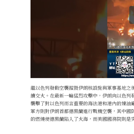
繼以色列發動空襲摧毀伊朗核設施與軍事基地之
續交火。在最新一輪猛烈攻擊中，伊朗向以色列發
襲擊了對以色列而言重要的海法港和港內的煉油
軍方則對伊朗首都德黑蘭進行戰機空襲，其中國
的燃燒使德黑蘭陷入了火海，而美國國務院則是