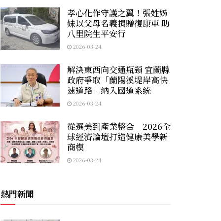
孝心化作守護之翼！張姓姊
妹以父母名義捐贈復康車 助
八里院生平安行
2026-03-24
解決東西向交通瓶頸 宜蘭縣
政府爭取「蘭陽溪堤岸高快
速道路」納入國道系統
2026-03-24
從選美到產業整合 2026全
球經濟論壇打造健康美學新
商模
2026-03-24
熱門新聞