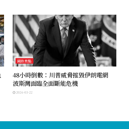
國際焦點
魚
48小時倒數：川普威脅摧毀伊朗電網
波斯灣面臨全面斷能危機
2026-03-22