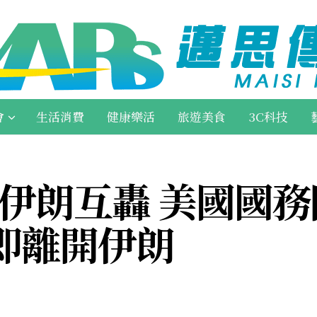
會
生活消費
健康樂活
旅遊美食
3C科技
與伊朗互轟 美國國
即離開伊朗