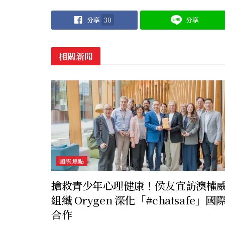
分享
30
分享
相關新聞
國際焦點
搶救青少年心理健康！侯友宜訪澳權
組織 Orygen 深化「#chatsafe」國
合作