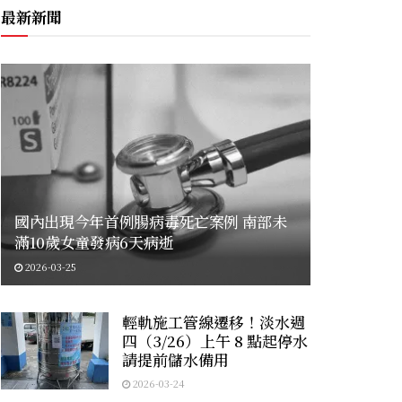
最新新聞
國內出現今年首例腸病毒死亡案例 南部未
滿10歲女童發病6天病逝
2026-03-25
輕軌施工管線遷移！淡水週
四（3/26）上午 8 點起停水
請提前儲水備用
2026-03-24