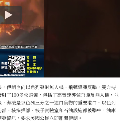
後，伊朗也向以色列發射無人機、飛彈導彈反擊，雙方持
射了100多枚飛彈，包括了高音速導彈飛彈及無人機，並
廠，海法是以色列三分之一進口貨物的重要港口。以色列
防部、核指揮部、核子實驗室和石油設施都被擊中，油庫
突發警訊，要求美國公民立即離開伊朗。