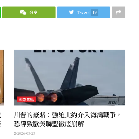
分享
Tweet
19
國際焦點
威
川普的豪賭：強迫北約介入海灣戰爭，
際
恐導致歐美聯盟徹底崩解
2026-03-23