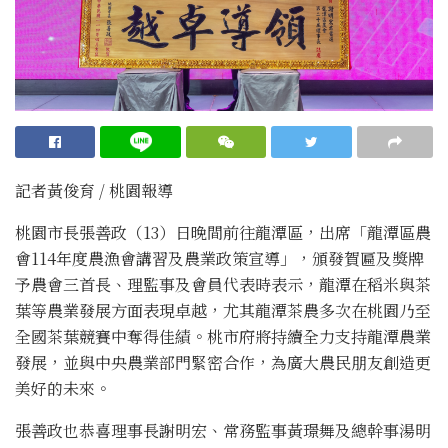
記者黃俊育 / 桃園報導
桃園市長張善政（13）日晚間前往龍潭區，出席「龍潭區農
會114年度農漁會講習及農業政策宣導」，頒發賀匾及獎牌
予農會三首長、理監事及會員代表時表示，龍潭在稻米與茶
葉等農業發展方面表現卓越，尤其龍潭茶農多次在桃園乃至
全國茶葉競賽中奪得佳績。桃市府將持續全力支持龍潭農業
發展，並與中央農業部門緊密合作，為廣大農民朋友創造更
美好的未來。
張善政也恭喜理事長謝明宏、常務監事黃璟舞及總幹事湯明