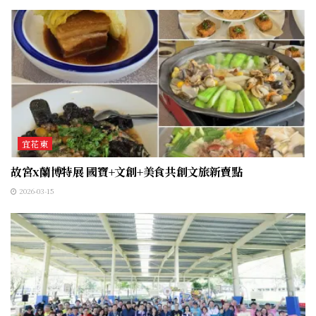
宜花東
故宮x蘭博特展 國寶+文創+美食共創文旅新賣點
2026-03-15