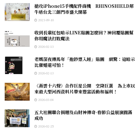
搶攻iPhone15手機配件商機 RHINOSHIELD犀
牛盾台北三創門市盛大開幕
2023-09-10
收到長輩紅包暗示LINE貼圖怎麼回？神回覆貼圖幫
你用魔法打敗魔法
2026-02-13
老媽深夜傳馬年「抱鈔票入睡」貼圖 網驚：這暗示
比催婚還可怕！
2026-02-13
《燕雲十六聲》合作巨星公開 空降巨蛋 為上市以
來最大型河西資料片帶來豐富活動和福利！
2026-03-04
五大社團聯合捐贈及山財神傳奇-春節公益展演圓滿
成功
2026-02-25