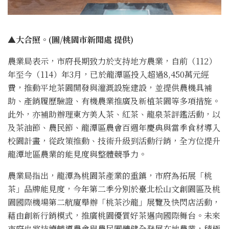
▲大合照。(圖/桃園市新聞處 提供)
農業局表示，市府長期致力於支持地方農業，自前（112）
年至今（114）年3月，已於龍潭區投入超過8,450萬元經
費，推動平地茶園開發與灌溉設施建設，並提供農機具補
助、產銷履歷驗證、有機農業推廣及新植茶園等多項措施。
此外，亦補助辦理東方美人茶、紅茶、龍泉茶評鑑活動，以
及茶油節、農民節、龍潭區農會百週年慶典與當季食材導入
校園計畫，從政策推動、技術升級到活動行銷，全方位提升
龍潭地區農業的能見度與整體競爭力。
農業局指出，龍潭為桃園茶產業的重鎮，市府為拓展「桃
茶」品牌能見度，今年第二季分別於臺北松山文創園區及桃
園國際機場第二航廈舉辦「桃茶沙龍」展覽及快閃店活動，
藉由創新行銷模式，推廣桃園優質好茶邁向國際舞台。未來
市府也將持續輔導農會與農民團體健全發展在地農業，積極