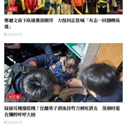
高屏
鄭麗文南下高雄黨部團拜 力挺柯志恩喊「有志一同翻轉高
雄」
2026-03-15
宜花東
疑偷耳機爆殺機！宜蘭男子酒後持剪刀刺死酒友 落網時還
在爛醉呼呼大睡
2026-03-15