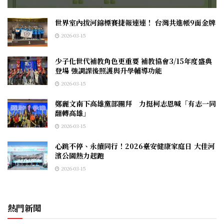
世界室內拔河錦標賽捷報連連！ 台灣共進帳9面金牌
2026-03-15
少子化世代補教角色更重要 補教協會3/15年度盛典
登場 強調課後照護與升學輔導功能
2026-03-15
鄭麗文南下高雄黨部團拜 力挺柯志恩喊「有志一同
翻轉高雄」
2026-03-15
心跳不停、永續同行！2026臺安健康家庭日 大佳河
濱公園熱力起跑
2026-03-15
熱門新聞