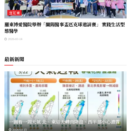
宜花東
羅東博愛醫院舉辦「蘭陽醫事盃匹克球邀請賽」 實踐生活型
態醫學
2026-03-14
最新新聞
一圖看一周天氣 北、東這天轉雨降溫、西半部小心濃霧
2026-03-15