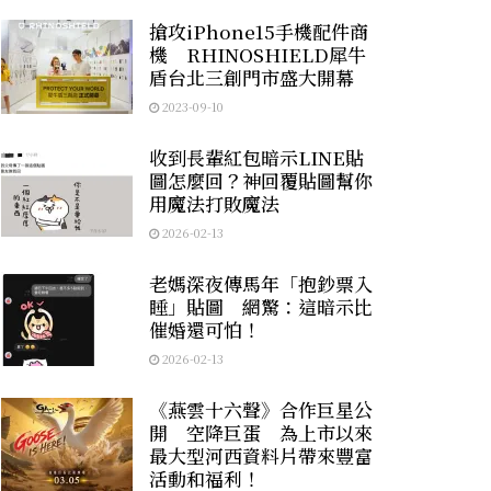
搶攻iPhone15手機配件商
機 RHINOSHIELD犀牛
盾台北三創門市盛大開幕
2023-09-10
收到長輩紅包暗示LINE貼
圖怎麼回？神回覆貼圖幫你
用魔法打敗魔法
2026-02-13
老媽深夜傳馬年「抱鈔票入
睡」貼圖 網驚：這暗示比
催婚還可怕！
2026-02-13
《燕雲十六聲》合作巨星公
開 空降巨蛋 為上市以來
最大型河西資料片帶來豐富
活動和福利！