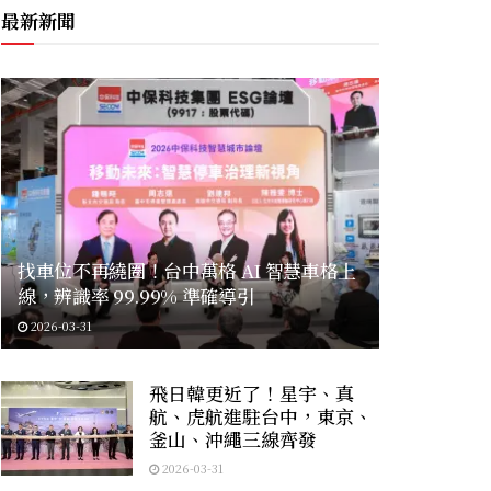
最新新聞
找車位不再繞圈！台中萬格 AI 智慧車格上
線，辨識率 99.99% 準確導引
2026-03-31
飛日韓更近了！星宇、真
航、虎航進駐台中，東京、
釜山、沖繩三線齊發
2026-03-31