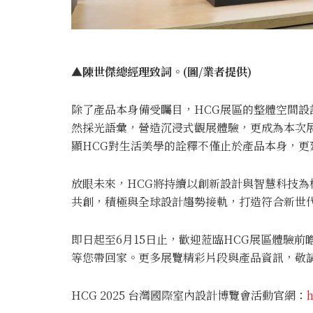
▲陳世傑總經理致詞。
(
圖/
業
者
提供)
除了產品本身備受矚目，HCG展區的整體空間
然採光語彙，營造沉浸式觀展體驗，更成為本次
顯HCG對生活美學的詮釋不僅止於產品本身，更
放眼未來，HCG將持續以創新設計與智慧科技
共創，積極與全球設計趨勢接軌，打造符合新世
即日起至6月15日止，歡迎蒞臨HCG展區體驗
等您帶回家。更多展覽精彩片段與產品資訊，敬請關注 HC
HCG 2025 台灣國際室內設計博覽會活動官網：
h