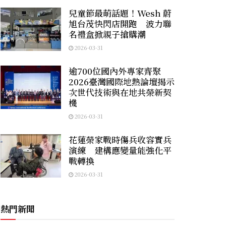
兒童節最萌話題！Wesh 蔚
旭台茂快閃店開跑 波力聯
名禮盒掀親子搶購潮
2026-03-31
逾700位國內外專家齊聚
2026臺灣國際地熱論壇揭示
次世代技術與在地共榮新契
機
2026-03-31
花蓮榮家戰時傷兵收容實兵
演練 建構應變量能強化平
戰轉換
2026-03-31
熱門新聞