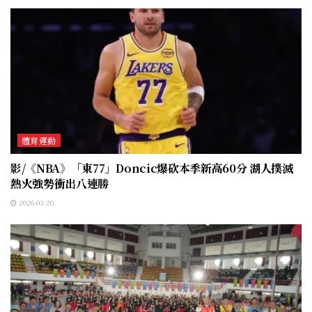
體育運動
影/《NBA》「東77」Doncic爆砍本季新高60分 湖人撲滅
熱火強勢衝出八連勝
2026-03-20