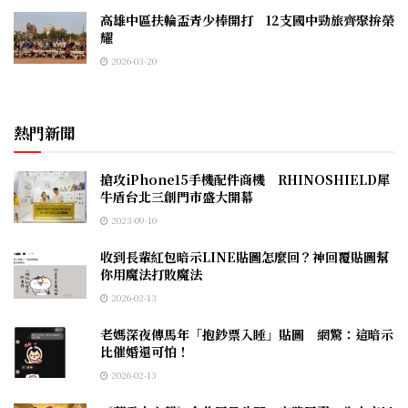
高雄中區扶輪盃青少棒開打 12支國中勁旅齊聚拚榮
耀
2026-03-20
熱門新聞
搶攻iPhone15手機配件商機 RHINOSHIELD犀
牛盾台北三創門市盛大開幕
2023-09-10
收到長輩紅包暗示LINE貼圖怎麼回？神回覆貼圖幫
你用魔法打敗魔法
2026-02-13
老媽深夜傳馬年「抱鈔票入睡」貼圖 網驚：這暗示
比催婚還可怕！
2026-02-13