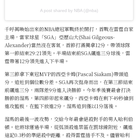
A post shared by NBA (@nba)
千呼萬喚始出來的NBA總冠軍戰終於開打，首戰在雷霆自家
主場，當家球星「SGA」亞歷山大(Shai Gilgeous-
Alexander)當然沒在客氣，首節打滿獨拿12分，帶領球隊
第一節結束29:21領先。半場結束前SGA飆進三分球後，雷
霆帶著12分領先進入下半場。
第三節拿下東冠MVP的西亞卡姆(Pascal Siakam)帶頭追
分，追近到個位數分差。SGA再次挺身而出，在第三節結束
前飆進三分，兩隊差9分進入決勝節。今年季後賽最會打決
勝節的溜馬，第四節卯起來飆分，西亞卡姆在剩下49秒搶到
進攻籃板，在籃下放進2分，溜馬追到僅以1分落後。
溜馬的最後一波攻勢，交給今年最會絕殺對手的男人哈利伯
頓。他將球運過半場，從弧頂殺進禁區在罰球線附近，飆進
這記0.3秒的準絕殺中距離，殺得雷霆措手不及。儘管哈利