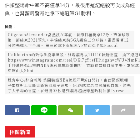
伯頓整場命中率不高僅拿14分，最後用這記絕殺再次成為經
典，也幫溜馬驚奇地拿下總冠軍G1勝利。
標籤：
GilgeousAlexander當然沒在客氣，首節打滿獨拿12分，帶領球隊
第一節結束2921領先。半場結束前SGA飆進三分球後，雷霆帶著12
分領先進入下半場。 第三節拿下東冠MVP的西亞卡姆Pascal
Haliburton的致命跳投準絕殺。終場溜馬以111110險勝雷霆，搶下總
https//wwwinstagramcom/reel/DKi7gYrsfHh/igsh=cWU4NmN
千呼萬喚始出來的NBA總冠軍戰終於開打，首戰在雷霆自家主場，當家球
亞歷山大Shai
體育中心/綜合報導 美國職籃NBA總冠軍戰6日開打，由西區頭號種
子雷霆對上東區東區第四種子溜馬。G1兩隊立馬展開精彩血戰，領先
了大半場的雷霆，在最後03秒遭到溜馬超級球星哈利伯頓Tyrese
相關新聞