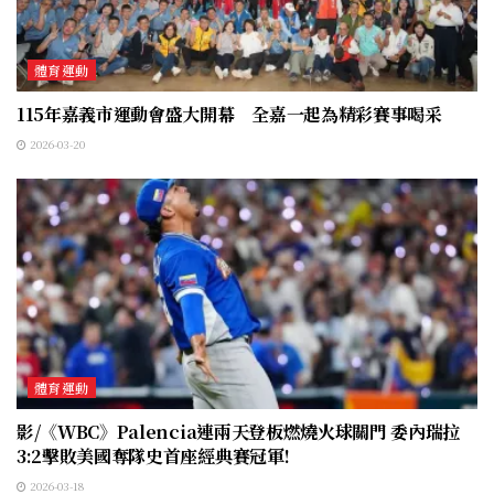
體育運動
115年嘉義市運動會盛大開幕 全嘉一起為精彩賽事喝采
2026-03-20
體育運動
影/《WBC》Palencia連兩天登板燃燒火球關門 委內瑞拉
3:2擊敗美國奪隊史首座經典賽冠軍!
2026-03-18