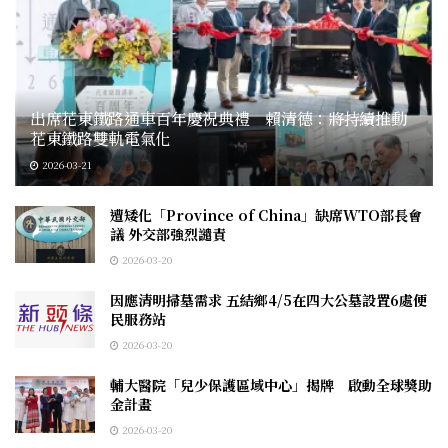
出席花東鐵路通車百年慶祝典禮 賴清德：將持續推動
花東鐵路雙軌電氣化
2026-03-21
遭矮化「Province of China」缺席WTO部長會
議 外交部強烈譴責
2026-03-20
因應清明掃墓需求 五結鄉4/5在四大公墓設置6處便
民服務站
2026-03-20
輔大醫院「兒少保護區域中心」揭牌 啟動全球獎助
金計畫
2026-03-20