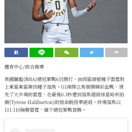
體育中心/綜合報導
美國職籃(NBA)總冠軍戰6日開打，由西區頭號種子雷霆對
上東區東區第四種子溜馬。G1兩隊立馬展開精彩血戰，領
先了大半場的雷霆，在最後0.3秒遭到溜馬超級球星哈利伯
頓(Tyrese Haliburton)的致命跳投準絕殺。終場溜馬以
111:110險勝雷霆，搶下總冠軍戰首勝。