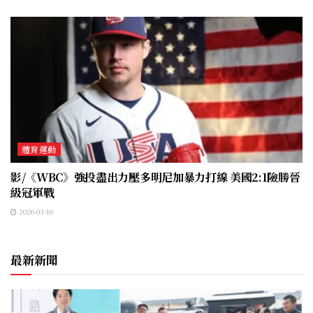
體育運動
影/《WBC》強投盡出力壓多明尼加暴力打線 美國2:1險勝晉
級冠軍戰
2026-03-16
最新新聞