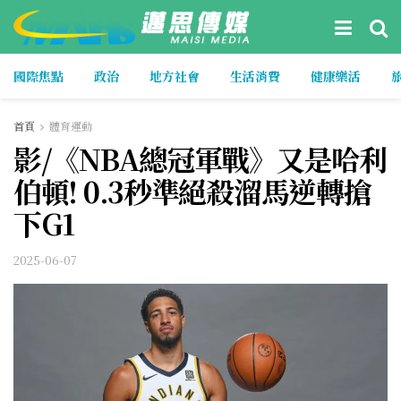
國際焦點
政治
地方社會
生活消費
健康樂活
首頁
體育運動
影/《NBA總冠軍戰》又是哈利
伯頓! 0.3秒準絕殺溜馬逆轉搶
下G1
2025-06-07