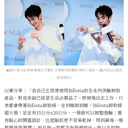
▲劉以豪在記者會現場也不藏私分享維持肌膚乾淨的小秘訣。(圖/Bifesta碧菲
絲特提供)
以豪分享：「我自己也很常使用Bifesta的全系列洗臉卸妝
產品，對我來說已經是生活必需品了。即使飛出去工作，行
李都會帶著Bifesta卸妝棉，走到哪卸到哪。Bifesta卸妝棉
超大張！足足有15公分x20公分，一張就可以卸整張臉；還
有貼心的開蓋設計，比起貼紙更不容易乾掉，用到最後一張
都還是很濕潤！ 而且每一款都含有保濕成分，所以不但卸