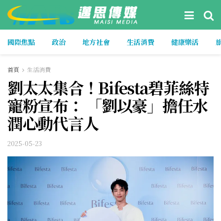
國際焦點
政治
地方社會
生活消費
健康樂活
首頁
生活消費
劉太太集合！Bifesta碧菲絲特
寵粉宣布： 「劉以豪」擔任水
潤心動代言人
2025-05-23