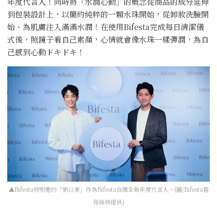
年度代言人！同時將「水潤心動」的概念從商品的成分延伸
到包裝設計上，以簡約純粹的一顆水珠開始，從卸妝洗臉開
始、為肌膚注入滿滿水潤！在使用Bifesta完成每日清潔儀
式後，照鏡子看自己素顏，心情就會像水珠一樣彈潤，為自
己感到心動ドキドキ！
▲Bifesta特別邀約「劉以豪」作為Bifesta台灣全新年度代言人。(圖/Bifesta碧
菲絲特提供)