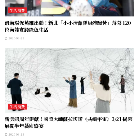
生活消費
最萌環保英雄出動！新北「小小清潔隊員體驗營」落幕 120
位萌娃實踐綠色生活
2026-03-23
生活消費
新美館周年鉅獻！國際大師薩拉切諾《共織宇宙》3/21 揭幕
展開半年藝術盛宴
2026-03-23