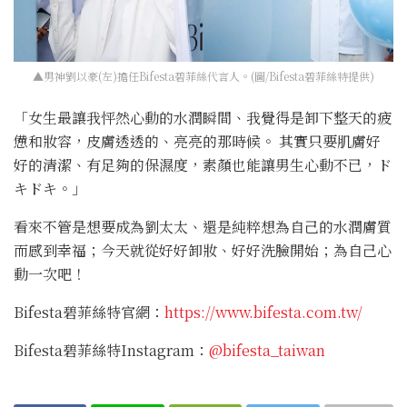
▲男神劉以豪(左)擔任Bifesta碧菲絲代言人。(圖/Bifesta碧菲絲特提供)
「女生最讓我怦然心動的水潤瞬間、我覺得是卸下整天的疲
憊和妝容，皮膚透透的、亮亮的那時候。 其實只要肌膚好
好的清潔、有足夠的保濕度，素顏也能讓男生心動不已，ド
キドキ。」
看來不管是想要成為劉太太、還是純粹想為自己的水潤膚質
而感到幸福；今天就從好好卸妝、好好洗臉開始；為自己心
動一次吧！
Bifesta碧菲絲特官網：
https://www.bifesta.com.tw/
Bifesta碧菲絲特Instagram：
@bifesta_taiwan