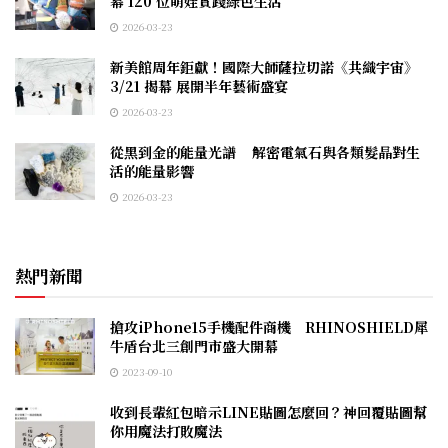
幕 120 位萌娃實踐綠色生活
2026-03-23
新美館周年鉅獻！國際大師薩拉切諾《共織宇宙》
3/21 揭幕 展開半年藝術盛宴
2026-03-23
從黑到金的能量光譜 解密電氣石與各類髮晶對生
活的能量影響
2026-03-23
熱門新聞
搶攻iPhone15手機配件商機 RHINOSHIELD犀
牛盾台北三創門市盛大開幕
2023-09-10
收到長輩紅包暗示LINE貼圖怎麼回？神回覆貼圖幫
你用魔法打敗魔法