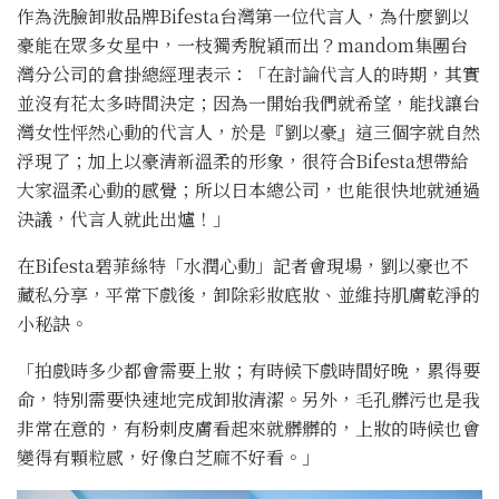
作為洗臉卸妝品牌Bifesta台灣第一位代言人，為什麼劉以
豪能在眾多女星中，一枝獨秀脫穎而出？mandom集團台
灣分公司的倉掛總經理表示：「在討論代言人的時期，其實
並沒有花太多時間決定；因為一開始我們就希望，能找讓台
灣女性怦然心動的代言人，於是『劉以豪』這三個字就自然
浮現了；加上以豪清新溫柔的形象，很符合Bifesta想帶給
大家溫柔心動的感覺；所以日本總公司，也能很快地就通過
決議，代言人就此出爐！」
在Bifesta碧菲絲特「水潤心動」記者會現場，劉以豪也不
藏私分享，平常下戲後，卸除彩妝底妝、並維持肌膚乾淨的
小秘訣。
「拍戲時多少都會需要上妝；有時候下戲時間好晚，累得要
命，特別需要快速地完成卸妝清潔。另外，毛孔髒污也是我
非常在意的，有粉刺皮膚看起來就髒髒的，上妝的時候也會
變得有顆粒感，好像白芝麻不好看。」