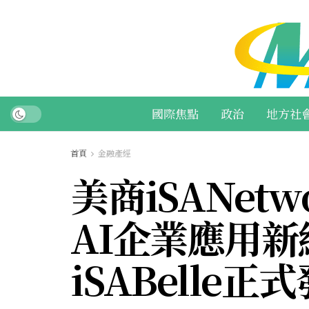
國際焦點
政治
地方社
首頁
金融產經
美商iSANe
AI企業應用新
iSABelle正