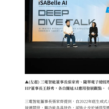
▲(左起) 三電智能董事長張家齊、隴華電子總經理
HP董事長王靜秀，各自闡述AI應用發展觀點。（圖
三電智能董事長張家齊提到，自2022年底生成式AI熱潮
接連問世，雖功能各具特色，卻皆止步於通用型應用