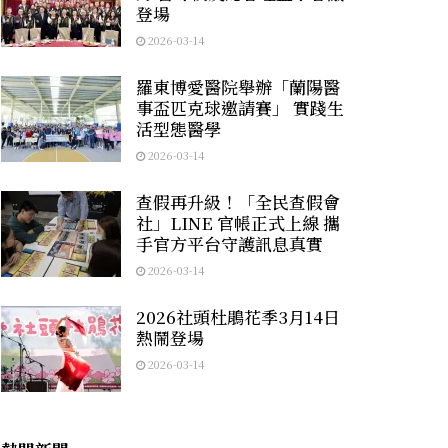
登場
2026-03-14
羅東博愛醫院舉辦「蘭陽醫
事盃匹克球邀請賽」 實踐生
活型態醫學
2026-03-14
查假再升級！「全民查假會
社」LINE 官帳正式上線 攜
手官方平台守護訊息真實
2026-03-14
2026社頭杜鵑花季3月14日
熱鬧登場
2026-03-14