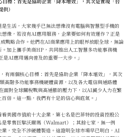
兩個核心目標：首先是協助企業「降本增效」，其次是實現「台
k提供）
還是生活，大家幾乎已無法想像沒有電腦與智慧型手機的
想像，若沒有AI應用服務，企業要如何有效運作？正是
集團達成戰略合作。他們在AI商業應用上的眼界放眼全球，無論
新。加上攜手美商HP，共同推出人工智慧多功能事務機
正是AI應用邁向普及的重要一大步。」
AI平台，有兩個核心目標：首先是協助企業「降本增效」，其次
這類高階多功能事務機硬體資源，以及各大電信與通路體
助用戶在面對全球關稅戰與高通膨的壓力下，以AI減少人力在繁
上百倍。這一點，我們有十足的信心與底氣。」
看看美國市值前十大企業，第七名是巴菲特的投資控股公
是零售巨擘沃爾瑪（Walmart）；其餘七家，無一例
業，完全不涉硬體製造。這證明全球市場早已明白，AI