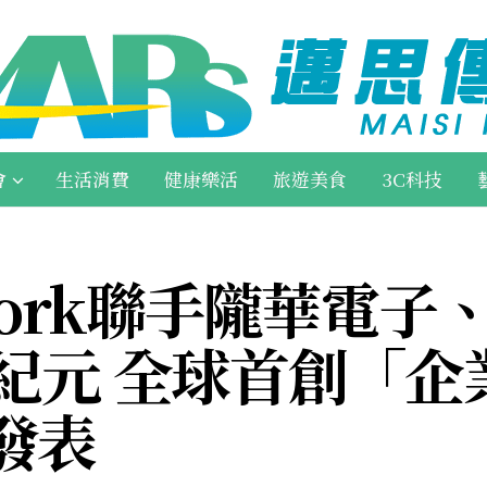
會
生活消費
健康樂活
旅遊美食
3C科技
twork聯手隴華電子
紀元 全球首創「企
式發表