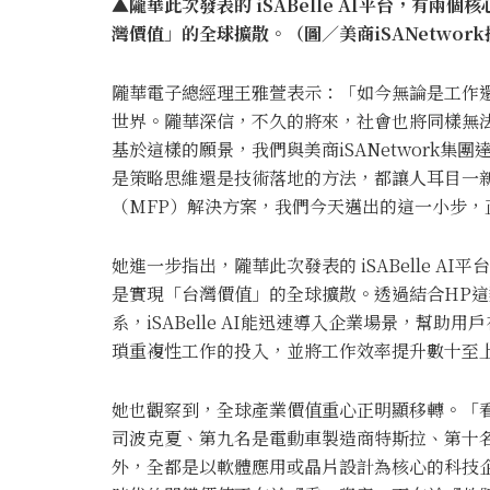
▲隴華此次發表的 iSABelle AI平台，有
灣價值」的全球擴散。（圖／美商iSANetwor
隴華電子總經理王雅萱表示：「如今無論是工作
世界。隴華深信，不久的將來，社會也將同樣無法
基於這樣的願景，我們與美商iSANetwork
是策略思維還是技術落地的方法，都讓人耳目一
（MFP）解決方案，我們今天邁出的這一小步，
她進一步指出，隴華此次發表的 iSABelle 
是實現「台灣價值」的全球擴散。透過結合HP
系，iSABelle AI能迅速導入企業場景，幫
瑣重複性工作的投入，並將工作效率提升數十至
她也觀察到，全球產業價值重心正明顯移轉。「
司波克夏、第九名是電動車製造商特斯拉、第十名
外，全都是以軟體應用或晶片設計為核心的科技企