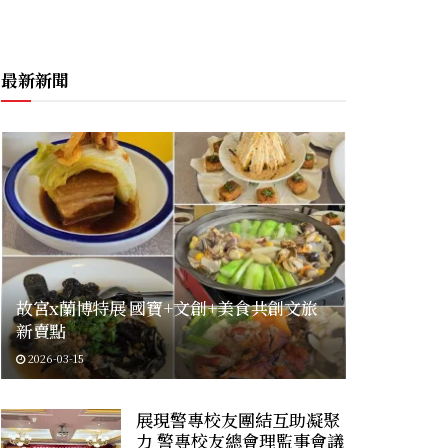
最新新聞
故宮x蘭博特展 國寶+文創+美食共創文旅
新賣點
2026-03-15
展現警專校友團結互助凝聚
力 警專校友總會理監事會議