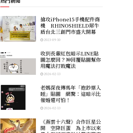
熱門新聞
搶攻iPhone15手機配件商
機 RHINOSHIELD犀牛
盾台北三創門市盛大開幕
2023-09-10
收到長輩紅包暗示LINE貼
圖怎麼回？神回覆貼圖幫你
用魔法打敗魔法
2026-02-13
老媽深夜傳馬年「抱鈔票入
睡」貼圖 網驚：這暗示比
催婚還可怕！
2026-02-13
《燕雲十六聲》合作巨星公
開 空降巨蛋 為上市以來