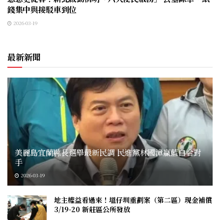
錢集中與接駁車到位
2026-03-19
最新新聞
美麗島宜蘭縣長選舉最新民調 民進黨林國漳贏藍白合對
手
2026-03-19
地主權益看過來！塭仔圳重劃案（第二區）現金補償
3/19-20 新莊區公所發放