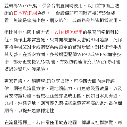
並轉為WiFi訊號，供多台裝置同時使用。以目前市面上熱
銷的
日本WiFi機
為例，一台設備即可同時連接3至5台裝
置，無論是家庭出遊、朋友結伴，或商務差旅皆相當實用。
相比其他出國上網方式，
WiFi機怎麼用
的學習門檻相對較
低。操作上非常直覺，只需開機並輸入密碼即可連線，免除
更換手機SIM卡或調整系統設定的繁瑣步驟，對技術新手尤
其友善。在資安方面，多數機型配備WPA2或WPA3加密技
術，部分更支援VPN功能，有效防範連接公共WiFi時可能
遭遇的資訊外洩風險。
專家建議，在選購WiFi分享器時，可從四大面向進行評
估：網速與流量方案、電池續航力、可連線裝置數量，以及
資安防護功能。若旅程涵蓋郊區或山區，例如日本北海道、
九州、沖繩等地，則可優先選擇搭載覆蓋率高的當地電信商
網路，以提升連線穩定性。
在流量選擇上，若日常僅用於查地圖、傳訊或社群瀏覽，每