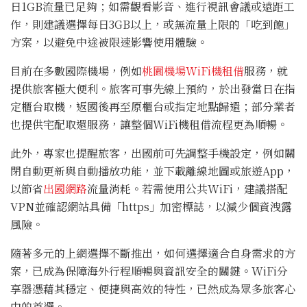
日1GB流量已足夠；如需觀看影音、進行視訊會議或遠距工
作，則建議選擇每日3GB以上，或無流量上限的「吃到飽」
方案，以避免中途被限速影響使用體驗。
目前在多數國際機場，例如
桃園機場WiFi機租借
服務，就
提供旅客極大便利。旅客可事先線上預約，於出發當日在指
定櫃台取機，返國後再至原櫃台或指定地點歸還；部分業者
也提供宅配取還服務，讓整個WiFi機租借流程更為順暢。
此外，專家也提醒旅客，出國前可先調整手機設定，例如關
閉自動更新與自動播放功能，並下載離線地圖或旅遊App，
以節省
出國網路
流量消耗。若需使用公共WiFi，建議搭配
VPN並確認網站具備「https」加密標誌，以減少個資洩露
風險。
隨著多元的上網選擇不斷推出，如何選擇適合自身需求的方
案，已成為保障海外行程順暢與資訊安全的關鍵。WiFi分
享器憑藉其穩定、便捷與高效的特性，已然成為眾多旅客心
中的首選。