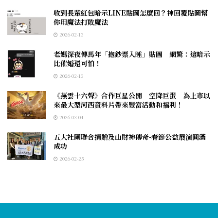
收到長輩紅包暗示LINE貼圖怎麼回？神回覆貼圖幫
你用魔法打敗魔法
2026-02-13
老媽深夜傳馬年「抱鈔票入睡」貼圖 網驚：這暗示
比催婚還可怕！
2026-02-13
《燕雲十六聲》合作巨星公開 空降巨蛋 為上市以
來最大型河西資料片帶來豐富活動和福利！
2026-03-04
五大社團聯合捐贈及山財神傳奇-春節公益展演圓滿
成功
2026-02-25