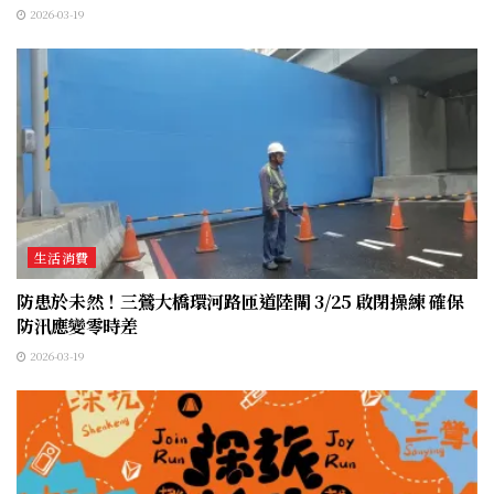
2026-03-19
生活消費
防患於未然！三鶯大橋環河路匝道陸閘 3/25 啟閉操練 確保
防汛應變零時差
2026-03-19