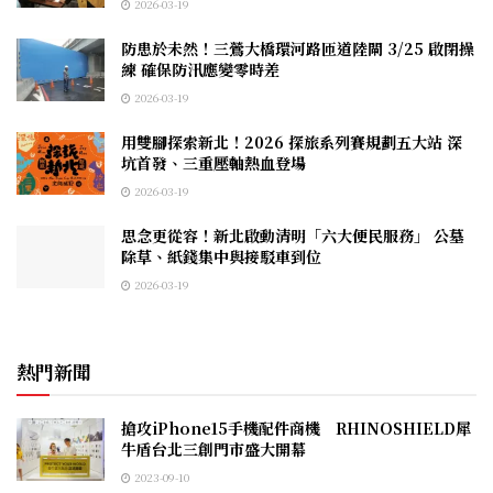
2026-03-19
防患於未然！三鶯大橋環河路匝道陸閘 3/25 啟閉操
練 確保防汛應變零時差
2026-03-19
用雙腳探索新北！2026 探旅系列賽規劃五大站 深
坑首發、三重壓軸熱血登場
2026-03-19
思念更從容！新北啟動清明「六大便民服務」 公墓
除草、紙錢集中與接駁車到位
2026-03-19
熱門新聞
搶攻iPhone15手機配件商機 RHINOSHIELD犀
牛盾台北三創門市盛大開幕
2023-09-10