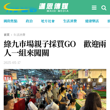
國際焦點
政治
地方社會
生活消費
健康樂活
首頁
生活消費
綠九巿場親子採買GO 歡迎兩
人一組來闖關
2025-05-17