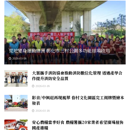
荒地變身運動綠洲 彰化市三村公園多功能球場啟用
2026-03-18
大葉攜手消防協會推動消防數位化管理 透過產學合
作提升消防安全品質
2026-03-18
影音/中興莊再現風華 眷村文化園區完工揭牌暨繪本
發表
2026-03-18
安心農糧當季好食 農糧署攜20家業者希望廣場展售
國產雜糧