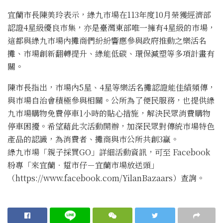
宜蘭市長陳美玲表示，綠九巿場在113年度10月榮獲經濟部
認證4星級優良巿集，亦是臺灣東部唯一擁有4星級的巿場，
這都與綠九巿場內攤商們紛紛響應參與政府推動之樂活名
攤、巿場創新翻轉提升、綠能低碳、環保減塑等多項計畫有
關。
陳市長指出，巿場內5星、4星等樂活名攤認證能佳績頻傳，
與巿場自治會積極參與相關。公所為了便民服務，也提供綠
九巿場購物免費停車1小時的貼心措施，解決民眾消費購物
停車困擾。希望藉此次活動開辦，加深民眾對傳統巿場特色
產品的認識，為消費者、攤商與巿公所共創3贏。
綠九巿場「親子採買GO」詳細活動資訊，可至 Facebook
粉專「來宜蘭‧踅市仔－宜蘭市場放送頭」
（https://www.facebook.com/YilanBazaars）查詢。