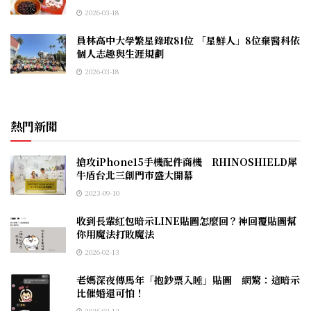
2026-03-18
員林高中大學繁星錄取81位 「星鮮人」8位棄醫科依
個人志趣與生涯規劃
2026-03-18
熱門新聞
搶攻iPhone15手機配件商機 RHINOSHIELD犀
牛盾台北三創門市盛大開幕
2023-09-10
收到長輩紅包暗示LINE貼圖怎麼回？神回覆貼圖幫
你用魔法打敗魔法
2026-02-13
老媽深夜傳馬年「抱鈔票入睡」貼圖 網驚：這暗示
比催婚還可怕！
2026-02-13