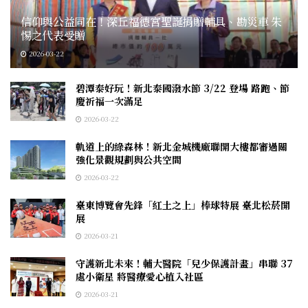
信仰與公益同在！深丘福德宮聖誕捐贈輔具、勘災車 朱
惕之代表受贈
2026-03-22
碧潭泰好玩！新北泰國潑水節 3/22 登場 路跑、節
慶祈福一次滿足
2026-03-22
軌道上的綠森林！新北金城機廠聯開大樓都審過關
強化景觀規劃與公共空間
2026-03-22
臺東博覽會先鋒「紅土之上」棒球特展 臺北松菸開
展
2026-03-21
守護新北未來！輔大醫院「兒少保護計畫」串聯 37
處小衛星 將醫療愛心植入社區
2026-03-21