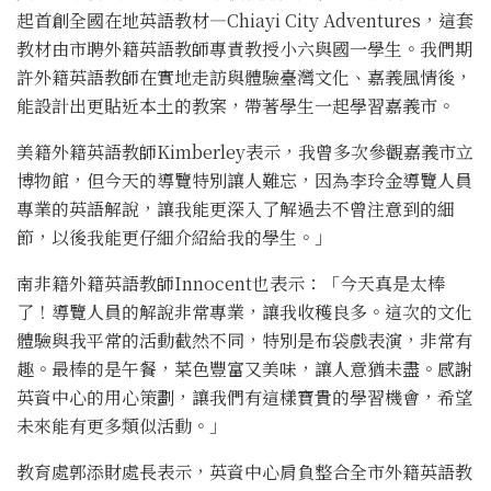
起首創全國在地英語教材—Chiayi City Adventures，這套
教材由市聘外籍英語教師專責教授小六與國一學生。我們期
許外籍英語教師在實地走訪與體驗臺灣文化、嘉義風情後，
能設計出更貼近本土的教案，帶著學生一起學習嘉義市。
美籍外籍英語教師Kimberley表示，我曾多次參觀嘉義市立
博物館，但今天的導覽特別讓人難忘，因為李玲金導覽人員
專業的英語解說，讓我能更深入了解過去不曾注意到的細
節，以後我能更仔細介紹給我的學生。」
南非籍外籍英語教師Innocent也表示：「今天真是太棒
了！導覽人員的解說非常專業，讓我收穫良多。這次的文化
體驗與我平常的活動截然不同，特別是布袋戲表演，非常有
趣。最棒的是午餐，菜色豐富又美味，讓人意猶未盡。感謝
英資中心的用心策劃，讓我們有這樣寶貴的學習機會，希望
未來能有更多類似活動。」
教育處郭添財處長表示，英資中心肩負整合全市外籍英語教