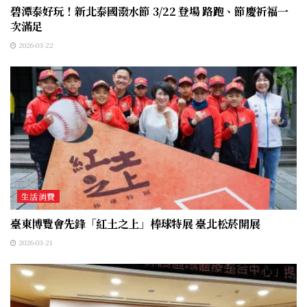
碧潭泰好玩！新北泰國潑水節 3/22 登場 路跑、節慶祈福一
次滿足
2026-03-22
生活消費
臺東博覽會先鋒「紅土之上」棒球特展 臺北松菸開展
2026-03-21