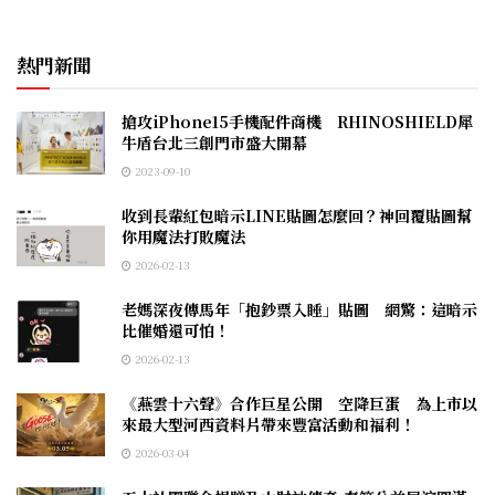
熱門新聞
搶攻iPhone15手機配件商機 RHINOSHIELD犀
牛盾台北三創門市盛大開幕
2023-09-10
收到長輩紅包暗示LINE貼圖怎麼回？神回覆貼圖幫
你用魔法打敗魔法
2026-02-13
老媽深夜傳馬年「抱鈔票入睡」貼圖 網驚：這暗示
比催婚還可怕！
2026-02-13
《燕雲十六聲》合作巨星公開 空降巨蛋 為上市以
來最大型河西資料片帶來豐富活動和福利！
2026-03-04