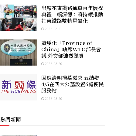
出席花東鐵路通車百年慶祝
典禮 賴清德：將持續推動
花東鐵路雙軌電氣化
2026-03-21
遭矮化「Province of
China」缺席WTO部長會
議 外交部強烈譴責
2026-03-20
因應清明掃墓需求 五結鄉
4/5在四大公墓設置6處便民
服務站
2026-03-20
熱門新聞