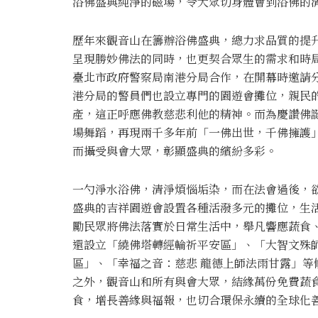
浴佛盛典純淨的磁場，令大眾切身體會到浴佛的
歷年來觀音山在籌辦浴佛盛典，總力求品質的提
呈現勝妙佛法的同時，也更契合眾生的需求和時
臺北市政府警察局南港分局合作，在開幕時邀請
港分局的警員們也設立專門的園遊會攤位，親民
產，這正呼應佛教慈悲利他的精神。而為慶讚佛
場舞蹈，再現兩千多年前「一佛出世，千佛擁護
而攝受與會大眾，彰顯盛典的繽紛多彩。
一勺淨水浴佛，清淨煩惱垢染，而在法會過後，
盛典的吉祥園遊會設置各種活潑多元的攤位，生
勵民眾將佛法落實於日常生活中，舉凡響應蔬食
還設立「繞佛塔轉經輪祈平安區」、「大智文殊
區」、「幸福之音：慈悲 龍德上師法雨甘露」
之外，觀音山和所有與會大眾，結緣萬份免費蔬
食，增長善緣與福報，也切合環保永續的全球化