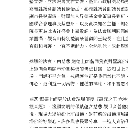
堅立委、立法院馬文君立委、臺北市政府法務局
嘉義縣議會副議長陳怡岳、澎湖縣議會副議長藍
副市長蔡麗清、財團法人昇德基金會董事長劉珩
國聯合會理事長蔡豐州、以及資深知名主播、知
院長更為此吉祥盛會上臺致詞，為法會順利圓滿
業圓滿，觀音山特別禮請榮譽顧問王院長，在此
貢獻和擁護，一直不遺餘力、全然利他，故此舉
殊勝的法宴，由慈悲 龍德上師偕同貴賓對聖誕佛
上師向全場開示珍貴契機的佛法甘露：欲知世上
戾、鬥諍不平之氣，戒殺護生正是我們當仁不讓
佛心，更利益一切萬物，種種的祥瑞、和平當然
慈悲 龍德上師更於法會現場傳授《萬咒之王 六
觀音經》，淺顯簡明的儀軌蘊含慈悲 觀世音菩
後，現場大眾紛紛上前浴佛，對莊嚴的浴佛壇城
浴佛的好樂心。許多與會民眾分享，一進入到浴