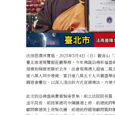
法雨恩澤沐寶島，2025年5月4日（日）觀音山「
臺北南港展覽館莊嚴舉辦。今年佛誕浴佛祈福盛
規模和精緻更勝於去年，法會現場湧入超過二萬
達六萬人同步連線，當日逾八萬五千人共襄盛舉這
園遊會攤位，以深入淺出的方式宣揚佛法，方便
此次的浴佛盛典貴賓賢達雲集，前立法院院長暨
金平院長、前陸軍總司令陳鎮湘上將、前總統府
顧問鄭德美上將賢伉儷、前總統府國策顧問暨財