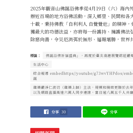
2025年觀音山佛誕浴佛季從4月19日（六）海
辦近百場的地方浴佛活動，深入鄉里、民間和各
十載，秉持佛教「自利利人 自覺覺他」的精神
獲最大的功德法益，亦將每一份護持、擁護佛法
除惡向善，令災厄消弭於無形、福報增勝，世界
標籤：
佛誕浴佛祈福盛典」，再度於臺北南港展覽館莊嚴
生活中心
綜合報導 embedhttps//youtube/g73wvYHPd
誕
龍德嚴淨仁波切（龍德上師）主法，規模和精緻更勝於去
以及網路直播高達六萬人同步連線，當日逾八萬五千人共
分享
30
分享