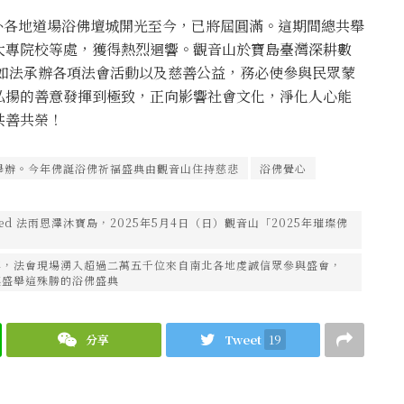
內外各地道場浴佛壇城開光至今，已將屆圓滿。這期間總共舉
大專院校等處，獲得熱烈迴響。觀音山於寶島臺灣深耕數
，如法承辦各項法會活動以及慈善公益，務必使參與民眾蒙
弘揚的善意發揮到極致，正向影響社會文化，淨化人心能
共善共榮！
舉辦。今年佛誕浴佛祈福盛典由觀音山住持慈悲
浴佛覺心
os/embed 法雨恩澤沐寶島，2025年5月4日（日）觀音山「2025年璀璨佛
年，法會現場湧入超過二萬五千位來自南北各地虔誠信眾參與盛會，
襄盛舉這殊勝的浴佛盛典
分享
Tweet
19