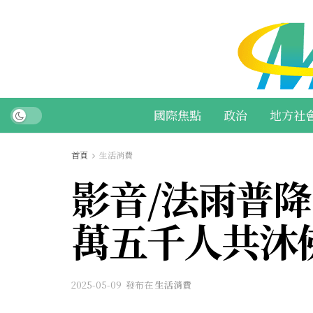
國際焦點
政治
地方社
首頁
生活消費
影音/法雨普降
萬五千人共沐
2025-05-09
發布在
生活消費