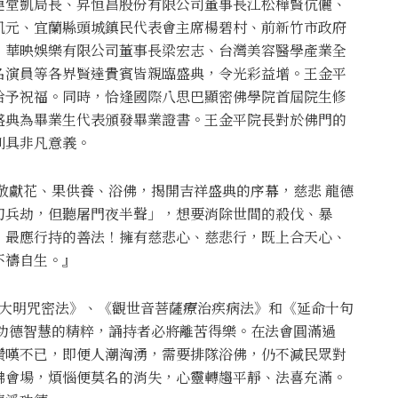
連堂凱局長、昇恒昌股份有限公司董事長江松樺賢伉儷、
凱元、宜蘭縣頭城鎮民代表會主席楊碧村、前新竹市政府
、華映娛樂有限公司董事長梁宏志、台灣美容醫學產業全
名演員等各界賢達貴賓皆親臨盛典，令光彩益增。王金平
給予祝福。同時，恰逢國際八思巴顯密佛學院首屆院生修
盛典為畢業生代表頒發畢業證書。王金平院長對於佛門的
別具非凡意義。
敬獻花、果供養、浴佛，揭開吉祥盛典的序幕，慈悲 龍德
刀兵劫，但聽屠門夜半聲」，想要消除世間的殺伐、暴
、最應行持的善法！擁有慈悲心、慈悲行，既上合天心、
不禱自生。』
字大明咒密法》、《觀世音菩薩療治疾病法》和《延命十句
薩功德智慧的精粹，誦持者必將離苦得樂。在法會圓滿過
讚嘆不已，即便人潮洶湧，需要排隊浴佛，仍不減民眾對
佛會場，煩惱便莫名的消失，心靈轉趨平靜、法喜充滿。