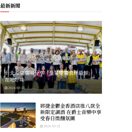
最新新聞
台北希望廣場分享「魚菜雙饗雲林最鮮」
在地好味
2026-03-21
將捷金鬱金香酒店推八款全
新限定調酒 在爵士音樂中享
受春日微醺氛圍
2026-03-21