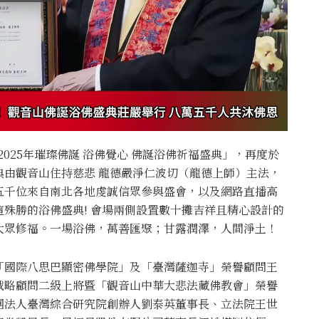
2025年璀璨佛誕 浴佛覺心 佛誕浴佛祈福盛典」，再度於
典由觀音山住持慈悲 龍德嚴淨仁波切（龍德上師）主法，
五千位來自南北各地虔誠信眾參與盛會，以及網路直播高
殊勝的浴佛盛典! 會場兩側設置數十攤吉祥且精心設計的
大眾修福。一場浴佛，萬善匯聚；甘露潤澤，人間淨土！
「國際八思巴顯密佛學院」及「臺灣薩迦寺」榮譽顧問王
戰略顧問二級上將暨「觀音山中華大悲法藏佛教會」榮譽
團法人臺灣綜合研究院創辦人劉泰英董事長、立法院王世