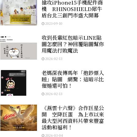
搶攻iPhone15手機配件商
機 RHINOSHIELD犀牛
盾台北三創門市盛大開幕
2023-09-10
收到長輩紅包暗示LINE貼
圖怎麼回？神回覆貼圖幫你
用魔法打敗魔法
2026-02-13
老媽深夜傳馬年「抱鈔票入
睡」貼圖 網驚：這暗示比
催婚還可怕！
2026-02-13
《燕雲十六聲》合作巨星公
開 空降巨蛋 為上市以來
最大型河西資料片帶來豐富
活動和福利！
2026-03-04