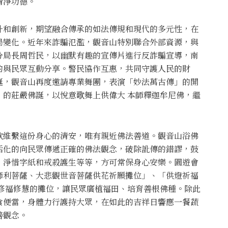
清淨功德。
升和創新，期望融合傳承的如法傳規和現代的多元性，在
局變化。近年來詐騙氾濫，觀音山特別聯合外部資源，與
分局長周哲民，以幽默有趣的宣傳片進行反詐騙宣導，南
的與民眾互動分享。警民協作互惠，共同守護人民的財
誕，觀音山再度邀請專業舞團，表演「妙法萬古傳」的開
」的莊嚴佛誕，以悅意歌舞上供偉大 本師釋迦牟尼佛，繼
欲維繫這份身心的清安，唯有親近佛法善道。觀音山浴佛
活化的向民眾傳遞正確的佛法觀念，破除訛傳的錯謬，鼓
、淨惜字紙和戒殺護生等等，方可常保身心安樂。園遊會
師利菩薩、大悲觀世音菩薩供花祈願攤位」、「供燈祈福
等修福修慧的攤位，讓民眾廣植福田、培育善根佛種。除此
食便當，身體力行護持大眾，在如此的吉祥日響應一餐蔬
善觀念。