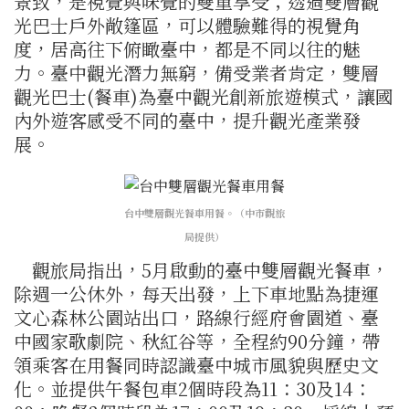
景致，是視覺與味覺的雙重享受；透過雙層觀
光巴士戶外敞篷區，可以體驗難得的視覺角
度，居高往下俯瞰臺中，都是不同以往的魅
力。臺中觀光潛力無窮，備受業者肯定，雙層
觀光巴士(餐車)為臺中觀光創新旅遊模式，讓國
內外遊客感受不同的臺中，提升觀光產業發
展。
台中雙層觀光餐車用餐。（中市觀旅
局提供）
觀旅局指出，5月啟動的臺中雙層觀光餐車，
除週一公休外，每天出發，上下車地點為捷運
文心森林公園站出口，路線行經府會園道、臺
中國家歌劇院、秋紅谷等，全程約90分鐘，帶
領乘客在用餐同時認識臺中城市風貌與歷史文
化。並提供午餐包車2個時段為11：30及14：