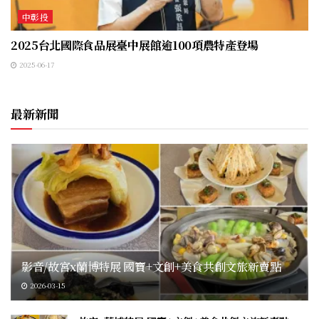
中彰投
2025台北國際食品展臺中展館逾100項農特產登場
2025-06-17
最新新聞
影音/故宮x蘭博特展 國寶+文創+美食共創文旅新賣點
2026-03-15