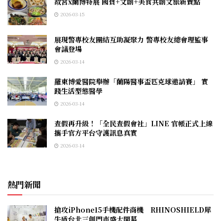
故宮x蘭博特展 國寶+文創+美食共創文旅新賣點
2026-03-15
展現警專校友團結互助凝聚力 警專校友總會理監事
會議登場
2026-03-14
羅東博愛醫院舉辦「蘭陽醫事盃匹克球邀請賽」 實
踐生活型態醫學
2026-03-14
查假再升級！「全民查假會社」LINE 官帳正式上線
攜手官方平台守護訊息真實
2026-03-14
熱門新聞
搶攻iPhone15手機配件商機 RHINOSHIELD犀
牛盾台北三創門市盛大開幕