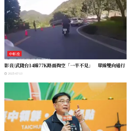
中彰投
影音/武陵台14線77K路面掏空「一半不見」 單線雙向通行
2025-07-13