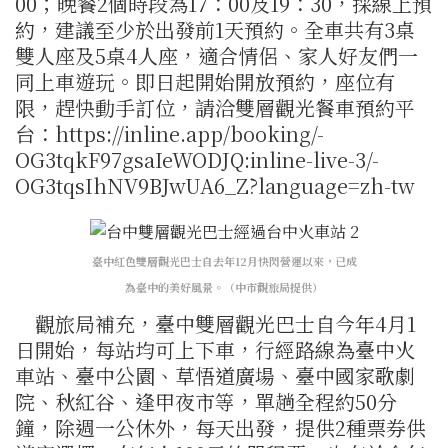
00；晚餐2個時段為17：00及19：30，採線上預
約，建議至少於出發前1天預約。全車共有3桌
雙人座及5桌4人座，適合情侶、家人好友們一
同上車遊玩。即日起開始開放預約，座位有
限，趕快動手訂位，請洽雙層觀光餐車預約平
台：https://inline.app/booking/-
OG3tqkF97gsaIeWODJQ:inline-live-3/-
OG3tqsIhNV9BJwUA6_Z?language=zh-tw
臺中紅色雙層觀光巴士自去年12月快閃營運以來，已成
為臺中的美好風景。（中市觀旅局提供）
觀旅局補充，臺中雙層觀光巴士自今年4月1
日開始，每站均可上下車，行經路線為臺中火
車站、臺中公園、草悟道廣場、臺中國家歌劇
院、秋紅谷、逢甲夜市等，單趟全程約50分
鐘，除週一公休外，每天出發，提供2種票券供