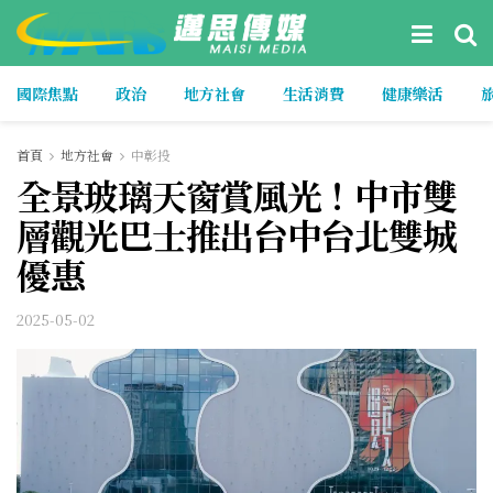
國際焦點
政治
地方社會
生活消費
健康樂活
首頁
地方社會
中彰投
全景玻璃天窗賞風光！中市雙
層觀光巴士推出台中台北雙城
優惠
2025-05-02