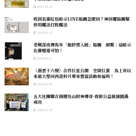
2023-09-10
收到長輩紅包暗示LINE貼圖怎麼回？神回覆貼圖幫
你用魔法打敗魔法
2026-02-13
老媽深夜傳馬年「抱鈔票入睡」貼圖 網驚：這暗示
比催婚還可怕！
2026-02-13
《燕雲十六聲》合作巨星公開 空降巨蛋 為上市以
來最大型河西資料片帶來豐富活動和福利！
2026-03-04
五大社團聯合捐贈及山財神傳奇-春節公益展演圓滿
成功
2026-02-25