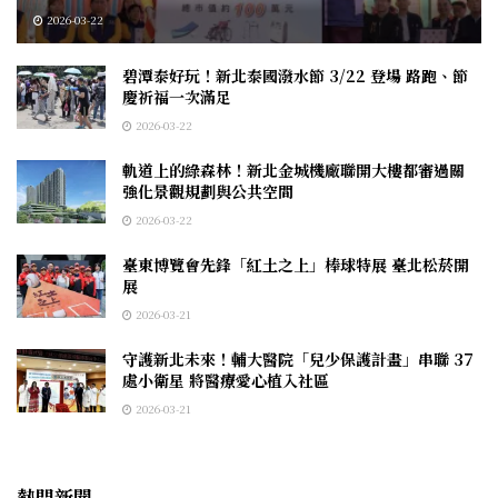
2026-03-22
碧潭泰好玩！新北泰國潑水節 3/22 登場 路跑、節
慶祈福一次滿足
2026-03-22
軌道上的綠森林！新北金城機廠聯開大樓都審過關
強化景觀規劃與公共空間
2026-03-22
臺東博覽會先鋒「紅土之上」棒球特展 臺北松菸開
展
2026-03-21
守護新北未來！輔大醫院「兒少保護計畫」串聯 37
處小衛星 將醫療愛心植入社區
2026-03-21
熱門新聞