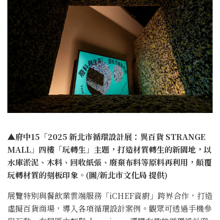
▲府中15「2025 新北市循環設計展：異百貨 STRANGE
MALL」四樓「玩轉生」主題，打造材質轉生的新園地，以
水庫淤泥、木料、回收紙張、廢棄布料等原料再利用，顛覆
玩轉材質的刻板印象。(圖/新北市文化局 提供)
展覽特別與餐飲業雲端服務「iCHEF資廚」跨界合作，打造
虛擬百貨商場，導入各項循環設計案例。觀眾可透過手機參