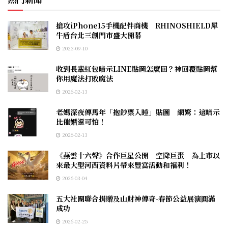
搶攻iPhone15手機配件商機 RHINOSHIELD犀
牛盾台北三創門市盛大開幕
2023-09-10
收到長輩紅包暗示LINE貼圖怎麼回？神回覆貼圖幫
你用魔法打敗魔法
2026-02-13
老媽深夜傳馬年「抱鈔票入睡」貼圖 網驚：這暗示
比催婚還可怕！
2026-02-13
《燕雲十六聲》合作巨星公開 空降巨蛋 為上市以
來最大型河西資料片帶來豐富活動和福利！
2026-03-04
五大社團聯合捐贈及山財神傳奇-春節公益展演圓滿
成功
2026-02-25