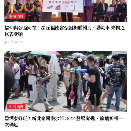
生活消費
信仰與公益同在！深丘福德宮聖誕捐贈輔具、勘災車 朱惕之
代表受贈
2026-03-22
生活消費
碧潭泰好玩！新北泰國潑水節 3/22 登場 路跑、節慶祈福一
次滿足