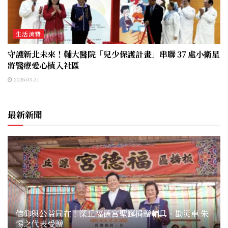
生活消費
守護新北未來！輔大醫院「兒少保護計畫」串聯 37 處小衛星
將醫療愛心植入社區
2026-03-21
最新新聞
信仰與公益同在！深丘福德宮聖誕捐贈輔具、勘災車 朱
惕之代表受贈