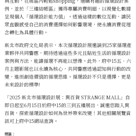
與互動，在展區內輕鬆shopping，選購有趣的循環設計案
例，並於「三樓結帳區」獲得專屬消費明細，以視覺化數據
呈現個人「循環設計能力值」。透過這樣的數位互動，讓民
眾直觀感受自己的消費選擇如何影響環境，使永續消費從理
念轉化為具體行動。
新北市政府文化局表示，本次循環設計展邀請到25家循環產
業夥伴共同響應，期待透過這些多元且貼近生活的循環設計
案例與方法，能讓循環不再能以想像。此外，府中15五、六
月主題影展也以永續為核心，共同響應透過認知與行動的改
變，進而創造價值的循環思維。循環設計不只是選擇，更是
未來設計的標準!
「2025 新北市循環設計展：異百貨 STRANGE MALL」自
即日起至6月15日於府中15的三到五樓展出，誠邀您踏入異
百貨，探索循環設計如何為世界帶來改變！其他相關展覽資
訊可上府中15網站查詢。
標籤：