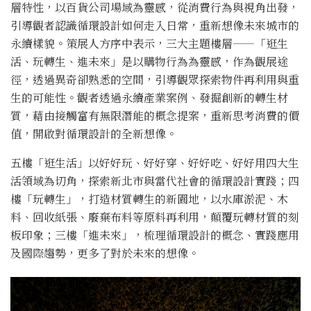
層特性，以百貨公司場域為靈感，從消費行為與視角出發，
引導觀者認識循環設計如何走入日常，重新想像未來城市的
永續樣貌。策展人方序中表示，三大主題樓層——「逛生
活、玩轉生、進未來」是以購物行為為靈感，作為觀展途
徑，透過異奇卻熟悉的空間，引導觀眾探索物件再利用與重
生的可能性。觀者透過永續產業案例、發掘創新的轉生材
質，藉由接觸富有無限潛能的概念提案，重新思考消費的價
值，開啟對循環設計的全新想像。
五樓「逛生活」以好好玩、好好穿、好好吃、好好用四大生
活領域為切角，探索新北市與當代社會的循環設計實踐；四
樓「玩轉生」，打造材質轉生的新園地，以水庫淤泥、木
料、回收紙張、廢棄布料等原料再利用，顛覆玩轉材質的刻
板印象；三樓「進未來」，梳理循環設計的概念、實踐應用
及國際趨勢，更多了對於未來的想像。