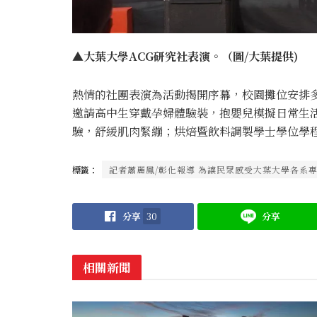
▲大葉大學ACG研究社表演。（圖/大葉提供)
熱情的社團表演為活動揭開序幕，校園攤位安排
邀請高中生穿戴孕婦體驗裝，抱嬰兒模擬日常生
驗，舒緩肌肉緊繃；烘焙暨飲料調製學士學位學程
標籤：
記者蕭麗鳳/彰化報導 為讓民眾感受大葉大學各系專
分享
30
分享
相關新聞