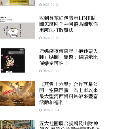
2023-09-10
收到長輩紅包暗示LINE貼
圖怎麼回？神回覆貼圖幫你
用魔法打敗魔法
2026-02-13
老媽深夜傳馬年「抱鈔票入
睡」貼圖 網驚：這暗示比
催婚還可怕！
2026-02-13
《燕雲十六聲》合作巨星公
開 空降巨蛋 為上市以來
最大型河西資料片帶來豐富
活動和福利！
2026-03-04
五大社團聯合捐贈及山財神