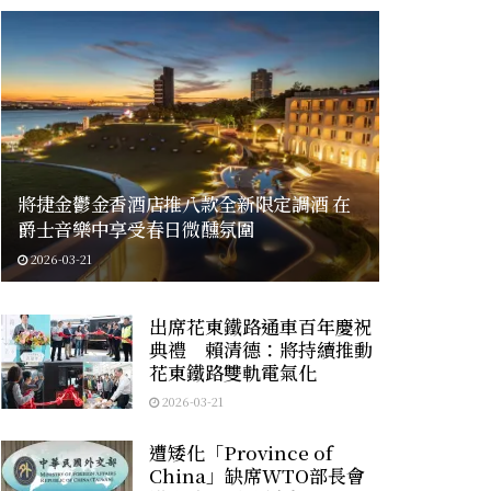
將捷金鬱金香酒店推八款全新限定調酒 在
爵士音樂中享受春日微醺氛圍
2026-03-21
出席花東鐵路通車百年慶祝
典禮 賴清德：將持續推動
花東鐵路雙軌電氣化
2026-03-21
遭矮化「Province of
China」缺席WTO部長會