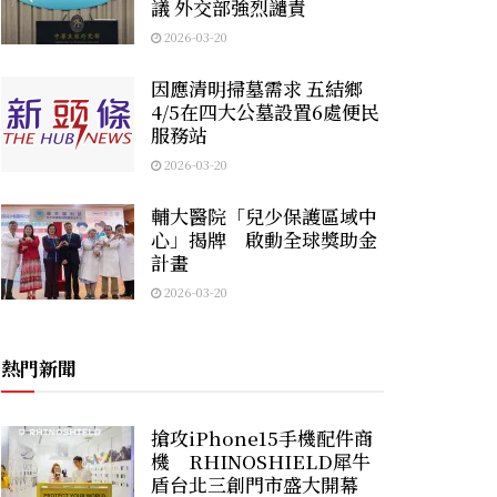
議 外交部強烈譴責
2026-03-20
因應清明掃墓需求 五結鄉
4/5在四大公墓設置6處便民
服務站
2026-03-20
輔大醫院「兒少保護區域中
心」揭牌 啟動全球獎助金
計畫
2026-03-20
熱門新聞
搶攻iPhone15手機配件商
機 RHINOSHIELD犀牛
盾台北三創門市盛大開幕