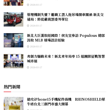
2026-03-17
管理機制失靈？離職工潛入拖吊場開車闖禍 新北交
通局：將從嚴裁罰委外單位
2026-03-17
新北大巨蛋取經國際！侯友宜參訪 Populous 總部
汲取 MLB 球場設計經驗
2026-03-17
青創力驅動未來！新北青年局率 15 組團隊征戰智慧
城市展
2026-03-17
熱門新聞
搶攻iPhone15手機配件商機 RHINOSHIELD犀
牛盾台北三創門市盛大開幕