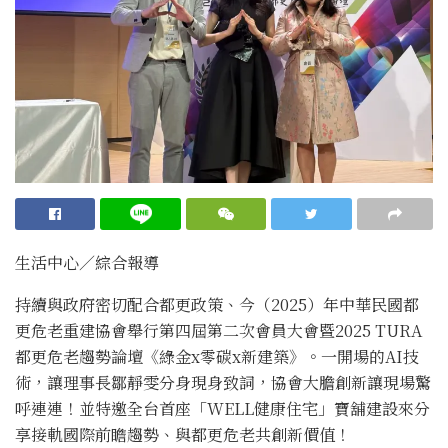
生活中心／綜合報導
持續與政府密切配合都更政策、今（2025）年中華民國都
更危老重建協會舉行第四屆第二次會員大會暨2025 TURA
都更危老趨勢論壇《綠金x零碳x新建築》。一開場的AI技
術，讓理事長鄒靜雯分身現身致詞，協會大膽創新讓現場驚
呼連連！並特邀全台首座「WELL健康住宅」寶舖建設來分
享接軌國際前瞻趨勢、與都更危老共創新價值！