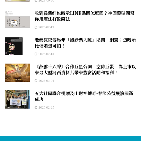
2023-09-10
收到長輩紅包暗示LINE貼圖怎麼回？神回覆貼圖幫
你用魔法打敗魔法
2026-02-13
老媽深夜傳馬年「抱鈔票入睡」貼圖 網驚：這暗示
比催婚還可怕！
2026-02-13
《燕雲十六聲》合作巨星公開 空降巨蛋 為上市以
來最大型河西資料片帶來豐富活動和福利！
2026-03-04
五大社團聯合捐贈及山財神傳奇-春節公益展演圓滿
成功
2026-02-25