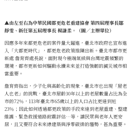
▲由左至右為中華民國都更危老重建協會 第四屆理事長鄒
靜雯、新任第五屆理事長 楊謙柔。（圖／主辦單位）
因應多年來都更危老的案件量大躍進，臺北市政府也宣布進
入「大都更時代」，都更危老政策推陳出新。臺北市都市更
新處 詹育齊處長說，面對現今極端氣候與台灣地震頻繁的
環境，都市更新如何驅動永續未來並打造強韌的減災城市相
當重要。
詹育齊指出，少子化與高齡化的現象，臺北市也出現「屋老
人也老」的挑戰，臺北市屋齡30年以上的老屋數量占比為全
市的72％，113年臺北市65歲以上的人口占比更達到近
23％；因此如何透過都更政策的手段來達到老屋重建、整建
維護、緊急救援道路耐震評估…等，讓民眾與老年人更安
居，且又要符合未來綠建築與淨零碳排的趨勢，甚為重要。