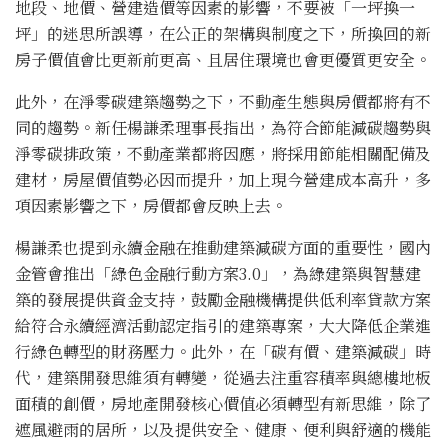
地段、地價、營建造價等因素的影響，不要被「一坪換一
坪」的迷思所誤導，在公正的架構與制度之下，所換回的新
房子價值會比更新前更高、且居住環境也會更優質更安全。
此外，在淨零碳建築趨勢之下，不動產生態與房價都將有不
同的趨勢。新任楊謙柔理事長指出，為符合節能減碳趨勢與
淨零碳排政策，不動產業都將因應，將採用節能相關配備及
建材，房屋價值勢必因而提升，加上現今營建成本高升，多
項因素影響之下，房價都會反映上去。
楊謙柔也提到永續金融在推動建築減碳方面的重要性，國內
金管會推出「綠色金融行動方案3.0」，為綠建築與智慧建
築的發展提供資金支持，鼓勵金融機構提供低利率貸款方案
給符合永續經濟活動認定指引的建築專案，大大降低企業進
行綠色轉型的財務壓力。此外，在「碳有價、建築減碳」時
代，建築開發思維須有轉變，從過去注重容積率與總樓地板
面積的創價，房地產開發核心價值必須轉型有新思維，除了
遮風避雨的居所，以及提供安全、健康、便利與舒適的機能