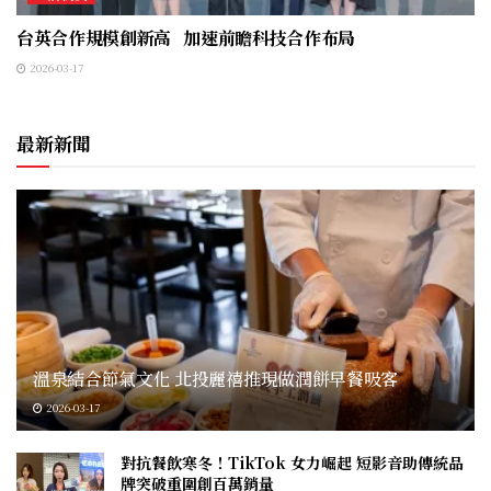
台英合作規模創新高 加速前瞻科技合作布局
2026-03-17
最新新聞
溫泉結合節氣文化 北投麗禧推現做潤餅早餐吸客
2026-03-17
對抗餐飲寒冬！TikTok 女力崛起 短影音助傳統品
牌突破重圍創百萬銷量