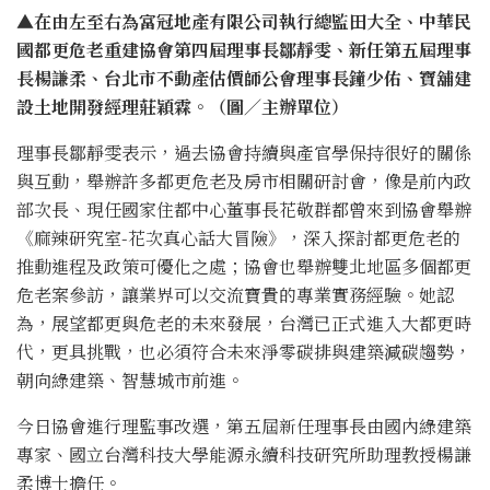
▲在由左至右為富冠地產有限公司執行總監田大全、中華民
國都更危老重建協會第四屆理事長鄒靜雯、新任第五屆理事
長楊謙柔、台北市不動產估價師公會理事長鐘少佑、寶舖建
設土地開發經理莊穎霖。（圖／主辦單位）
理事長鄒靜雯表示，過去協會持續與產官學保持很好的關係
與互動，舉辦許多都更危老及房市相關研討會，像是前內政
部次長、現任國家住都中心董事長花敬群都曾來到協會舉辦
《麻辣研究室-花次真心話大冒險》，深入探討都更危老的
推動進程及政策可優化之處；協會也舉辦雙北地區多個都更
危老案參訪，讓業界可以交流寶貴的專業實務經驗。她認
為，展望都更與危老的未來發展，台灣已正式進入大都更時
代，更具挑戰，也必須符合未來淨零碳排與建築減碳趨勢，
朝向綠建築、智慧城市前進。
今日協會進行理監事改選，第五屆新任理事長由國內綠建築
專家、國立台灣科技大學能源永續科技研究所助理教授楊謙
柔博士擔任。