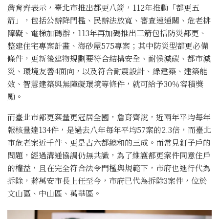
詹育齊表示，臺北市推出都更八箭，112年推動「都更五
箭」，包括公辦降門檻、民辦法放寬、審查速通關、危老排
障礙、電梯加碼辦，113年再加碼推出三箭包括防災都更、
整建住宅專案計畫、海砂屋575專案；其中防災型都更必備
條件，更新後建物規劃要符合結構安全、耐候減碳、都市減
災、環境友善4面向，以及符合耐震設計、綠建築、建築能
效、智慧建築與無障礙環境等條件，就可給予30％容積獎
勵。
而臺北市都更案量更冠居全國，詹育齊說，近兩年平均每年
報核量達134件，是過去八年每年平均57案的2.3倍，而臺北
市危老案近千件、更是占六都總和的三成。而常見釘子戶的
問題，經過溝通協調仍無共識，為了維護都更案件同意住戶
的權益，且在完全符合法令門檻與規範下，市府也進行代為
拆除，蔣萬安市長上任至今，市府已代為拆除3案件，位於
文山區、中山區、萬華區。