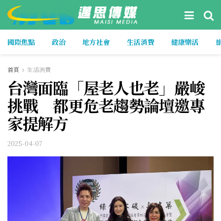
國際焦點
政治
地方社會
生活消費
健康樂活
首頁
生活消費
台灣面臨「屋老人也老」嚴峻
挑戰 都更危老趨勢論壇邀專
家提解方
2025-04-07