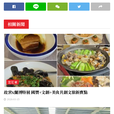
相關新聞
宜花東
故宮x蘭博特展 國寶+文創+美食共創文旅新賣點
2026-03-15