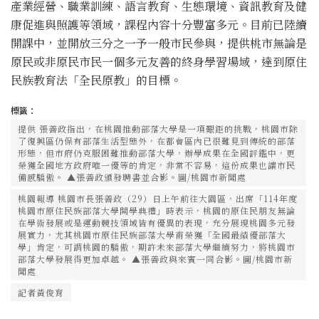
產業經營、職業訓練、語言教育、生態環境、資訊教育及健
康促進與照護等領域，課程內容十分豐富多元。目前已陸續
開課中，並開放三分之一予一般市民參與，提供桃市無論是
原民或非原民市民一個多元友善的終身學習場域，達到原住
民族教育法「全民原教」的目標。
標籤：
提供 張善政指出，在桃園推動部落大學是一項艱鉅的挑戰，桃園市除
了復興區仍保有部落生活型態外，在都會區內已很難見到傳統的部落
形態，但市府仍克服困難推動部落大學，辦學成果在全國評鑑中，更
榮獲全國地方政府唯一優等的肯定，非常不容易，這份成果也讓市民
備感驕傲。 ▲張善政頒發聘書並合影。圖/桃園市新聞處
桃園報導 桃園市長張善政（29）日上午前往大園區，出席「114年度
桃園市原住民族部落大學開學典禮」時表示，桃園的原住民朋友無論
在學術發展或是運動競技領域皆有優異的表現，充分展現桃園多元發
展實力，尤其桃園市原住民族部落大學甫榮獲「全國最績優部落大
學」肯定，可謂桃園的驕傲，期許未來部落大學繼續努力，將桃園市
部落大學發展得更加卓越。 ▲張善政與來賓一同合影。圖/桃園市新
聞處
記者黃俊育