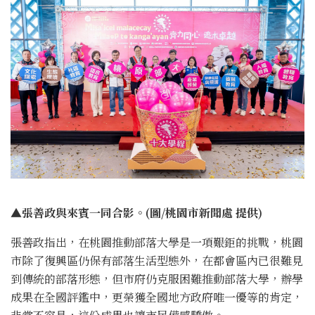
▲張善政與來賓一同合影。(圖/桃園市新聞處 提供)
張善政指出，在桃園推動部落大學是一項艱鉅的挑戰，桃園
市除了復興區仍保有部落生活型態外，在都會區內已很難見
到傳統的部落形態，但市府仍克服困難推動部落大學，辦學
成果在全國評鑑中，更榮獲全國地方政府唯一優等的肯定，