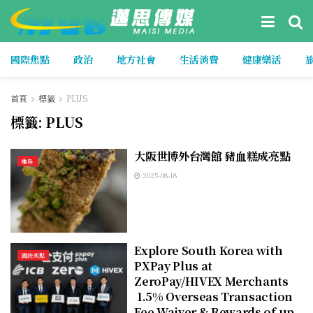
國際焦點
政治
地方社會
生活消費
健康樂活
首頁
標籤
PLUS
標籤:
PLUS
大阪世博外台灣館 豬血糕成亮點
離島
2025-08-18
Explore South Korea with
國際焦點
PXPay Plus at
ZeroPay/HIVEX Merchants
1.5% Overseas Transaction
Fee Waiver & Rewards of up