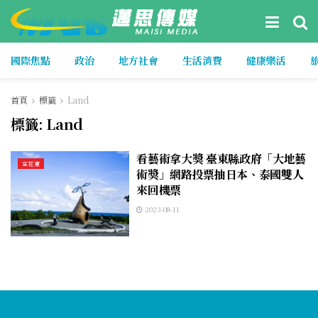
國際焦點
政治
地方社會
生活消費
健康樂活
首頁
標籤
Land
標籤:
Land
看藝術拿大獎 臺東縣政府「大地藝
宜花東
術獎」網路投票抽日本、泰國雙人
來回機票
2023-08-11