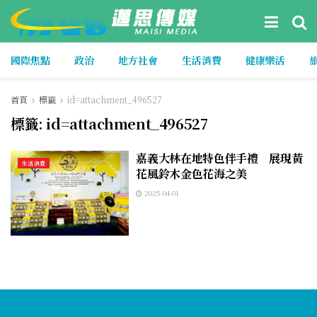
國際焦點
政治
地方社會
生活消費
健康樂活
首頁
標籤
id=attachment_496527
標籤:
id=attachment_496527
嘉義大林在地特色伴手禮 展現黃
生活消費
花風鈴木金色花海之美
2025-04-01