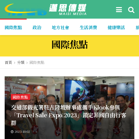
國際焦點
政治
地方社會
生活消費
健康樂活
國際焦點
首頁
分類
國際焦點
國際焦點
交通部觀光署駐吉隆坡辦事處攜手Klook參與
「Travel Sale Expo 2023」鎖定菲國自由行客
群
2023-10-02