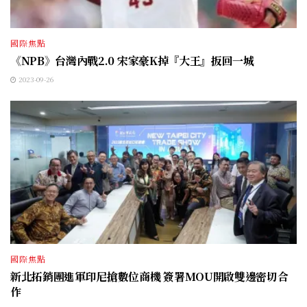
國際焦點
《NPB》台灣內戰2.0 宋家豪K掉『大王』扳回一城
2023-09-26
國際焦點
新北拓銷團進軍印尼搶數位商機 簽署MOU開啟雙邊密切合
作