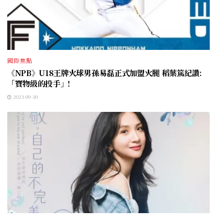
國際焦點
《NPB》U18王牌火球男孫易磊正式加盟火腿 稻葉篤紀讚:
「寶物級的投手」!
2023-09-30