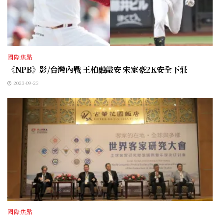
國際焦點
《NPB》影/台灣內戰 王柏融敲安 宋家豪2K安全下莊
2023-09-23
國際焦點