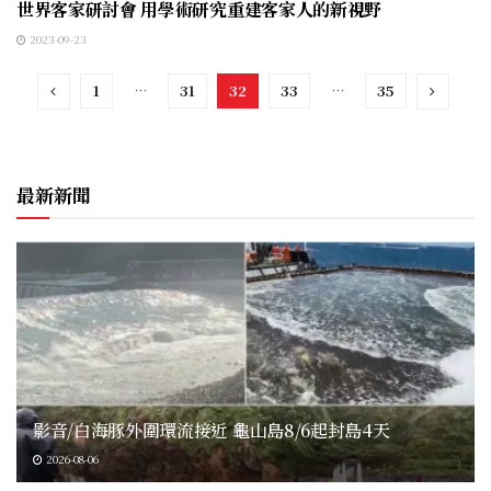
世界客家研討會 用學術研究重建客家人的新視野
2023-09-23
1
…
31
32
33
…
35
最新新聞
影音/白海豚外圍環流接近 龜山島8/6起封島4天
2026-08-06