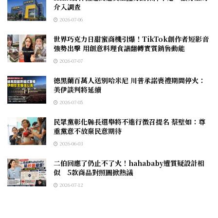
介入調查
2026-07-06
世界巧克力日甜蜜商機引爆！TikTok創作者短影音
強勢出擊 用創意料理食譜翻轉實質銷售動能
2026-07-07
德黑蘭百萬人送別哈米尼 川普承諾喪禮期間停火：
美伊談判將延續
2026-07-05
民眾黨彰化縣長選舉將不進行徵召提名 蔡壁如：尊
重黨意不放棄民意期待
2026-06-03
二伯回應了仍止不了火！hahababy遭質疑設計相
似 5款商品對照圖掀熱議
2026-07-12